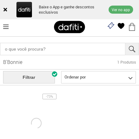
Baixe o App e ganhe descontos
Ver no app
exclusivos
B'Bonnie
1
Produtos
Ordenar por
Filtrar
-73%