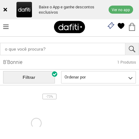
Baixe o App e ganhe descontos
Ver no app
exclusivos
B'Bonnie
1
Produtos
Ordenar por
Filtrar
-73%