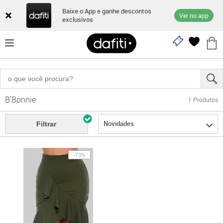
Baixe o App e ganhe descontos
Ver no app
exclusivos
B'Bonnie
1
Produtos
Novidades
Filtrar
-73%