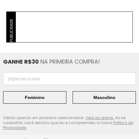
PUBLICIDADE
GANHE R$30
NA PRIMEIRA COMPRA!
Feminino
Masculino
Válido apenas em produtos selecionados.
Veja as regras.
Ao se
cadastrar, você declara que leu e compreendeu a nossa
Política de
Privacidade.