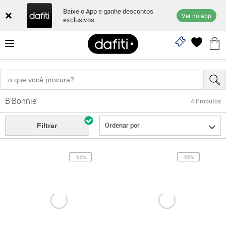
Baixe o App e ganhe descontos
Ver no app
exclusivos
B'Bonnie
4
Produtos
Ordenar por
Filtrar
-65%
-66%