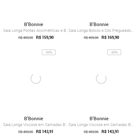
B'Bonnie
B'Bonnie
Saia Longa Pontas Assimétricas e Bolsos ...
Saia Longa Bolsos e Cós Pregueado B’Bonn...
R$ 159,90
R$ 169,90
R$ 459,90
R$ 499,90
-69%
-69%
B'Bonnie
B'Bonnie
Saia Longa Viscose em Camadas B’Bonnie L...
Saia Longa Viscose em Camadas B’Bonnie L...
R$ 143,91
R$ 143,91
R$ 459,90
R$ 459,90