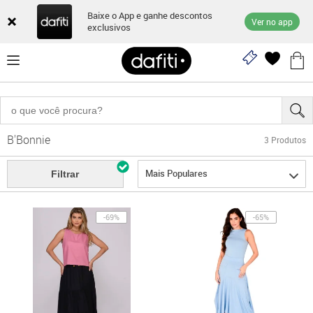
Baixe o App e ganhe descontos
Ver no app
exclusivos
B'Bonnie
3
Produtos
Mais Populares
Filtrar
-69%
-65%