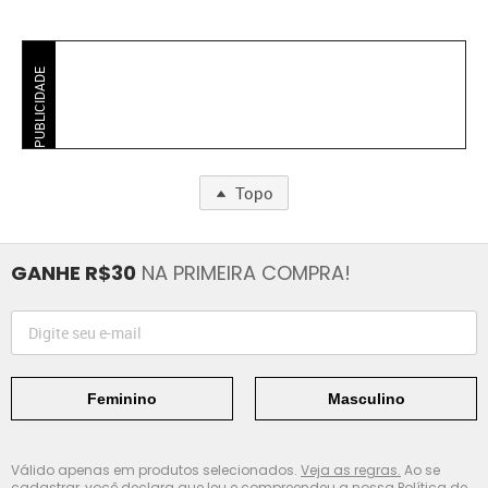
PUBLICIDADE
Topo
GANHE R$30
NA PRIMEIRA COMPRA!
Feminino
Masculino
Válido apenas em produtos selecionados.
Veja as regras.
Ao se
cadastrar, você declara que leu e compreendeu a nossa
Política de