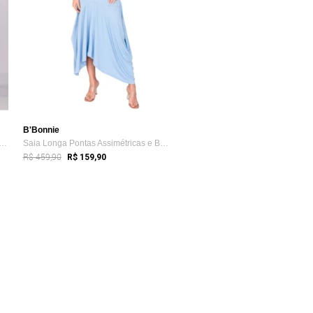
B'Bonnie
Longa Viscose em Camadas B’Bonnie L...
Saia Longa Pontas Assimétricas e Bolsos ...
R$ 459,90
R$ 159,90