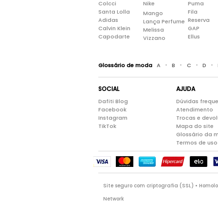
Colcci
Nike
Puma
Santa Lolla
Fila
Mango
Adidas
Reserva
Lança Perfume
Calvin Klein
GAP
Melissa
Capodarte
Ellus
Vizzano
•
•
•
•
Glossário de moda
A
B
C
D
SOCIAL
AJUDA
Dafiti Blog
Dúvidas frequ
Facebook
Atendimento
Instagram
Trocas e devo
TikTok
Mapa do site
Glossário da 
Termos de uso
Site seguro com criptografia (SSL) • Homo
Network