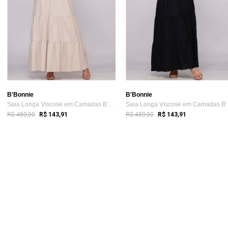
B'Bonnie
B'Bonnie
Saia Longa Viscose em Camadas B’Bonnie L...
Saia 
R$ 459,90
R$ 459,90
R$ 143,91
R$ 143,91