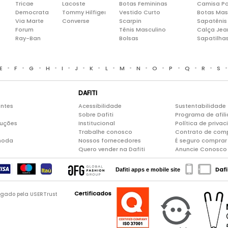
Tricae
Lacoste
Botas Femininas
Camisa Po
Democrata
Tommy Hilfiger
Vestido Curto
Botas Mas
Via Marte
Converse
Scarpin
Sapatênis
Forum
Tênis Masculino
Calça Jea
Ray-Ban
Bolsas
Sapatilha
•
•
•
•
•
•
•
•
•
•
•
•
•
•
E
F
G
H
I
J
K
L
M
N
O
P
Q
R
S
DAFITI
entes
Acessibilidade
Sustentabilidade
Sobre Dafiti
Programa de afil
luções
Institucional
Política de priva
Trabalhe conosco
Contrato de com
moda
Nossos fornecedores
É seguro comprar 
Quero vender na Dafiti
Anuncie Conosco
Dafi
Dafiti apps e mobile site
Certificados
logado pela USERTrust