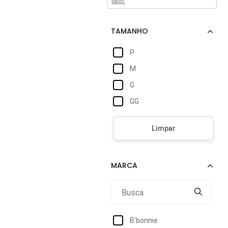
valor.
P
M
G
GG
B'bonnie