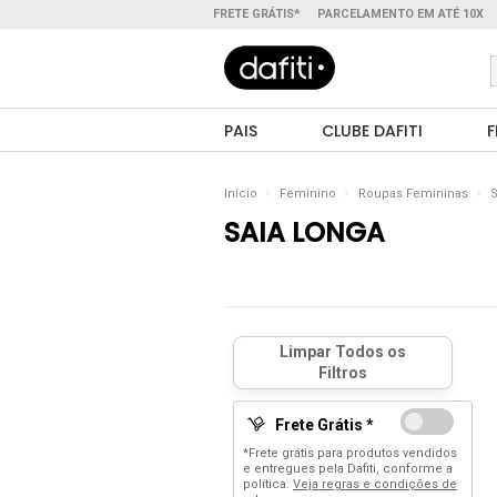
FRETE GRÁTIS*
PARCELAMENTO EM ATÉ 10X
PAIS
CLUBE DAFITI
F
Início
Feminino
Roupas Femininas
S
SAIA LONGA
Frete Grátis *
*Frete grátis para produtos vendidos
e entregues pela Dafiti, conforme a
política:
Veja regras e condições de