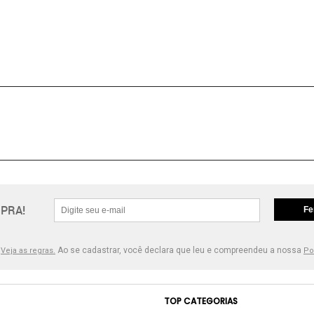
PRA!
Fe
.
Ao se cadastrar, você declara que leu e compreendeu a nossa
Veja as regras.
Po
TOP CATEGORIAS