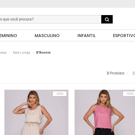
EMININO
MASCULINO
INFANTIL
ESPORTIV
aias
Saia Longa
B'Bonnie
3
Produtos
-69%
-69%