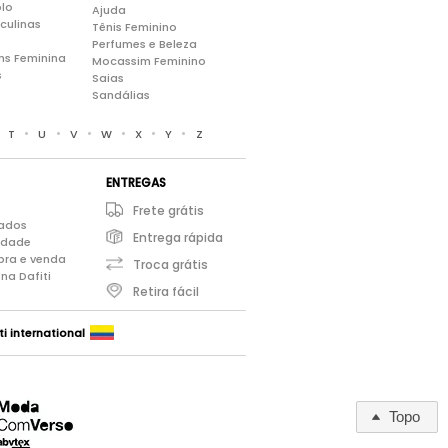
lo
Ajuda
culinas
Tênis Feminino
Perfumes e Beleza
ns Feminina
Mocassim Feminino
s
Saias
Sandálias
•
•
•
•
•
•
•
T
U
V
W
X
Y
Z
ENTREGAS
Frete grátis
iados
Entrega rápida
cidade
pra e venda
Troca grátis
na Dafiti
Retira fácil
ti international
Topo