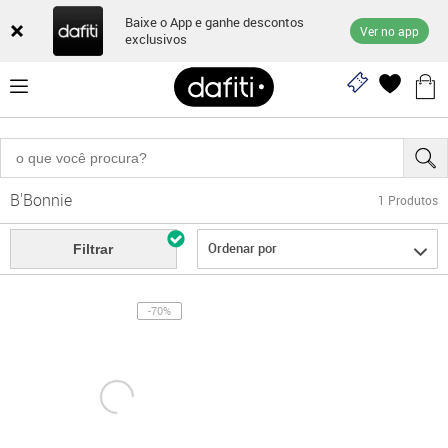
Baixe o App e ganhe descontos
Ver no app
exclusivos
B'Bonnie
1
Produtos
Ordenar por
Filtrar
-70%