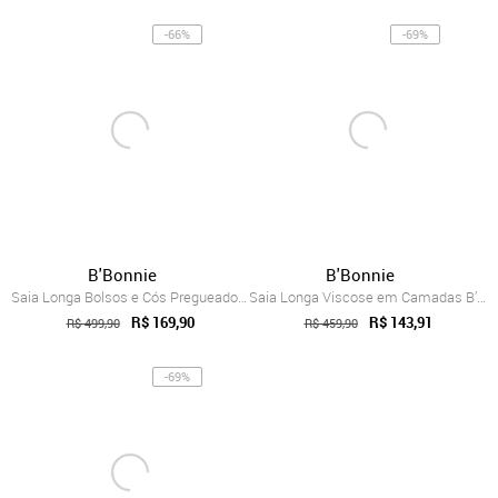
-66%
-69%
B'Bonnie
B'Bonnie
Saia Longa Bolsos e Cós Pregueado B’Bonn...
Saia Longa Viscose em Camadas B’Bonnie L...
R$ 169,90
R$ 143,91
R$ 499,90
R$ 459,90
-69%