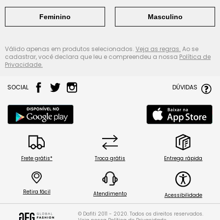
Feminino
Masculino
Válido apenas em produtos selecionados.
Veja as regras.
Ao se
cadastrar, você declara que leu e compreendeu a nossa
Política de
Privacidade.
SOCIAL
DÚVIDAS
Frete grátis*
Troca grátis
Entrega rápida
Retira fácil
Atendimento
Acessibilidade
© Dafiti 2011 - 2020. Todos os direitos reservados.