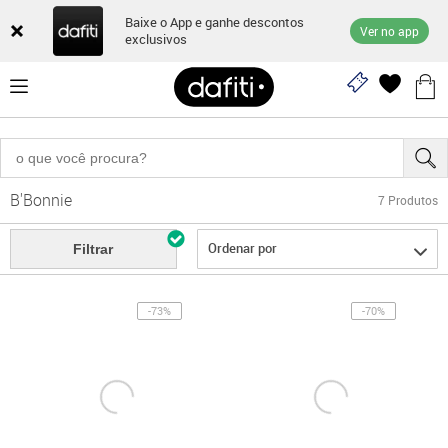
Baixe o App e ganhe descontos
Ver no app
exclusivos
B'Bonnie
7
Produtos
Ordenar por
Filtrar
-73%
-70%