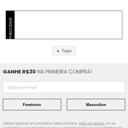
PUBLICIDADE
Topo
GANHE R$30
NA PRIMEIRA COMPRA!
Feminino
Masculino
Válido apenas em produtos selecionados.
Veja as regras.
Ao se
cadastrar, você declara que leu e compreendeu a nossa
Política de