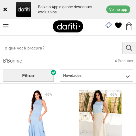
Baixe o App e ganhe descontos
Ver no app
exclusivos
B'Bonnie
4
Produtos
Novidades
Filtrar
-65%
-66%