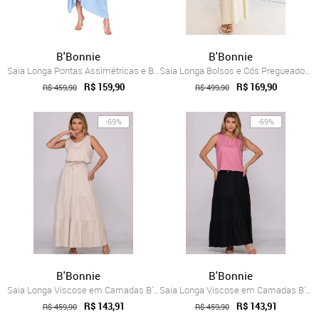
B'Bonnie
B'Bonnie
Saia Longa Pontas Assimétricas e Bolsos ...
Saia Longa Bolsos e Cós Pregueado B’Bonn...
R$ 159,90
R$ 169,90
R$ 459,90
R$ 499,90
-69%
-69%
B'Bonnie
B'Bonnie
Saia Longa Viscose em Camadas B’Bonnie L...
Saia Longa Viscose em Camadas B’Bonnie L...
R$ 143,91
R$ 143,91
R$ 459,90
R$ 459,90