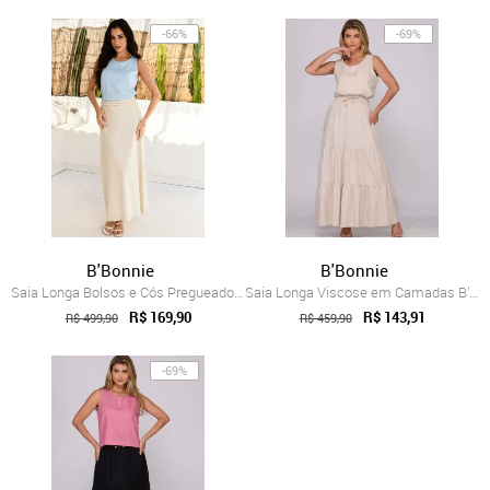
-66%
-69%
B'Bonnie
B'Bonnie
Saia Longa Bolsos e Cós Pregueado B’Bonn...
Saia Longa Viscose em Camadas B’Bonnie L...
R$ 169,90
R$ 143,91
R$ 499,90
R$ 459,90
-69%