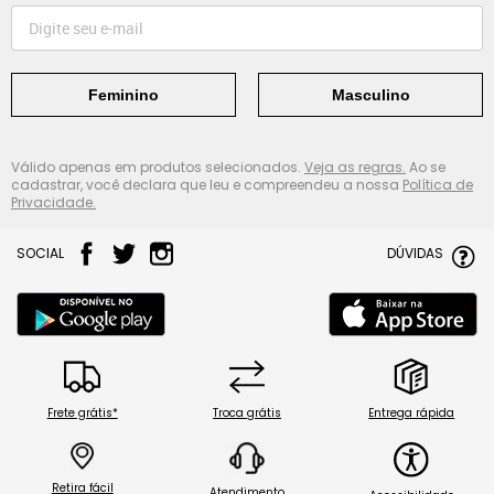
Feminino
Masculino
Válido apenas em produtos selecionados.
Veja as regras.
Ao se
cadastrar, você declara que leu e compreendeu a nossa
Política de
Privacidade.
SOCIAL
DÚVIDAS
Frete grátis*
Troca grátis
Entrega rápida
Retira fácil
Atendimento