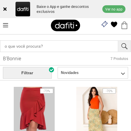
Baixe o App e ganhe descontos
Ver no app
exclusivos
B'Bonnie
7
Produtos
Novidades
Filtrar
-73%
-70%