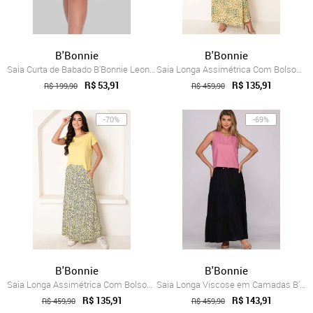
B'Bonnie
B'Bonnie
Saia Curta de Babado B'Bonnie Leonora Terra
Saia Longa Assimétrica Com Bolsos B’Bonn...
R$ 53,91
R$ 135,91
R$ 199,90
R$ 459,90
-70%
-69%
B'Bonnie
B'Bonnie
Saia Longa Assimétrica Com Bolsos B’Bonn...
Saia Longa Viscose em Camadas B’Bonnie L...
R$ 135,91
R$ 143,91
R$ 459,90
R$ 459,90