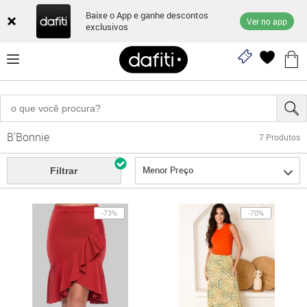
Baixe o App e ganhe descontos
Ver no app
exclusivos
B'Bonnie
7
Produtos
Menor Preço
Filtrar
-73%
-70%