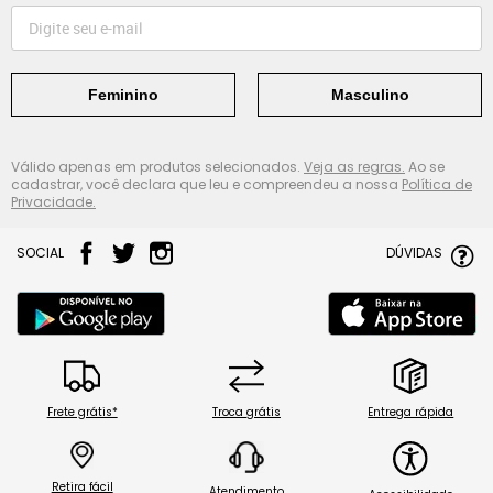
Feminino
Masculino
Válido apenas em produtos selecionados.
Veja as regras.
Ao se
cadastrar, você declara que leu e compreendeu a nossa
Política de
Privacidade.
SOCIAL
DÚVIDAS
Frete grátis*
Troca grátis
Entrega rápida
Retira fácil
Atendimento