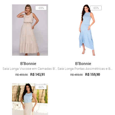
-69%
-65%
B'Bonnie
B'Bonnie
Saia Longa Viscose em Camadas B’Bonnie L...
Saia Longa Pontas Assimétricas e Bolsos ...
R$ 143,91
R$ 159,90
R$ 459,90
R$ 459,90
-66%