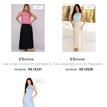
-69%
-66%
B'Bonnie
B'Bonnie
Saia Longa Viscose em Camadas B’Bonnie L...
Saia Longa Bolsos e Cós Pregueado B’Bonn...
R$ 143,91
R$ 169,90
R$ 459,90
R$ 499,90
-65%