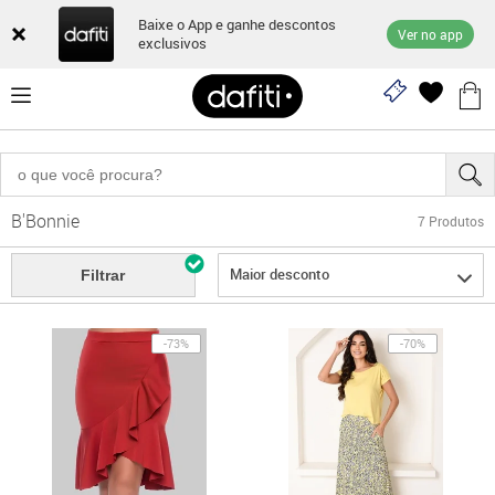
Baixe o App e ganhe descontos
Ver no app
exclusivos
B'Bonnie
7
Produtos
Maior desconto
Filtrar
-73%
-70%