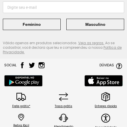
Feminino
Masculino
Válido apenas em produtos selecionados.
Veja as regras.
Ao se
cadastrar, você declara que leu e compreendeu a nossa
Política de
Privacidade.
SOCIAL
DÚVIDAS
Frete grátis*
Troca grátis
Entrega rápida
Retira fácil
Atendimento