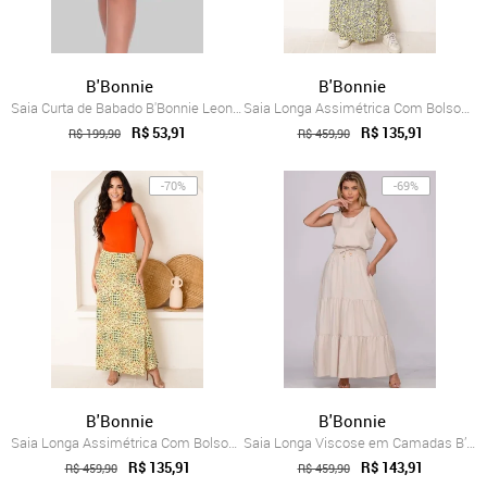
B'Bonnie
B'Bonnie
Saia Curta de Babado B'Bonnie Leonora Terra
Saia Longa Assimétrica Com Bolsos B’Bonn...
R$ 53,91
R$ 135,91
R$ 199,90
R$ 459,90
-70%
-69%
B'Bonnie
B'Bonnie
Saia Longa Assimétrica Com Bolsos B’Bonn...
Saia Longa Viscose em Camadas B’Bonnie L...
R$ 135,91
R$ 143,91
R$ 459,90
R$ 459,90