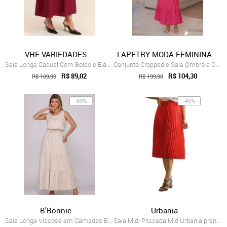
VHF VARIEDADES
LAPETRY MODA FEMININA
Saia Longa Casual Com Bolso e Elástico N...
Conjunto Cropped e Saia Ombro a Ombro La...
R$ 89,02
R$ 104,30
R$ 109,90
R$ 199,90
-69%
-45%
B'Bonnie
Urbania
Saia Longa Viscose em Camadas B’Bonnie L...
Saia Midi Plissada Mid Urbania prensada ...