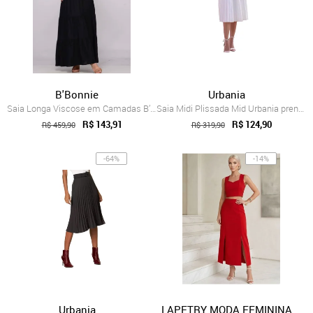
B'Bonnie
Urbania
Saia Longa Viscose em Camadas B’Bonnie L...
Saia Midi Plissada Mid Urbania prensada ...
R$ 143,91
R$ 124,90
R$ 459,90
R$ 319,90
-64%
-14%
Urbania
LAPETRY MODA FEMININA