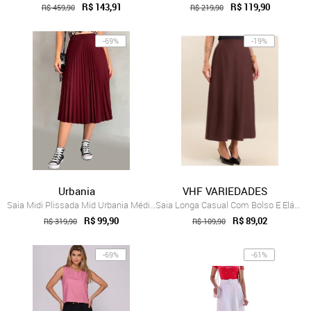
R$ 143,91
R$ 119,90
R$ 459,90
R$ 219,90
-69%
-19%
Urbania
VHF VARIEDADES
Saia Midi Plissada Mid Urbania Média Vin...
Saia Longa Casual Com Bolso E Elástico N...
R$ 99,90
R$ 89,02
R$ 319,90
R$ 109,90
-69%
-61%