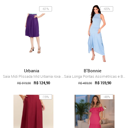
-61%
-65%
Urbania
B'Bonnie
Saia Midi Plissada Mid Urbania roxa Lisa...
Saia Longa Pontas Assimétricas e Bolsos ...
R$ 124,90
R$ 159,90
R$ 319,90
R$ 459,90
-19%
-48%