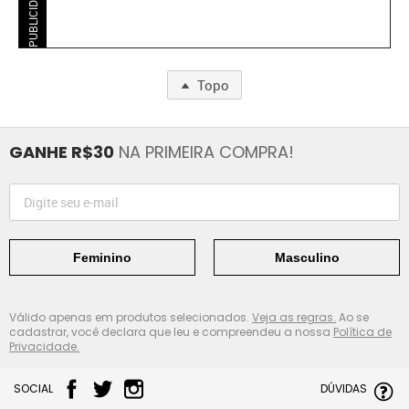
PUBLICIDADE
Topo
GANHE R$30
NA PRIMEIRA COMPRA!
Feminino
Masculino
Válido apenas em produtos selecionados.
Veja as regras.
Ao se
cadastrar, você declara que leu e compreendeu a nossa
Política de
Privacidade.
SOCIAL
DÚVIDAS