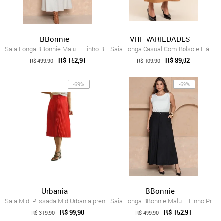
BBonnie
VHF VARIEDADES
Saia Longa BBonnie Malu – Linho Bege
Saia Longa Casual Com Bolso e Elástico N...
R$ 152,91
R$ 89,02
R$ 499,90
R$ 109,90
-69%
-69%
Urbania
BBonnie
Saia Midi Plissada Mid Urbania prensada ...
Saia Longa BBonnie Malu – Linho Preto
R$ 99,90
R$ 152,91
R$ 319,90
R$ 499,90