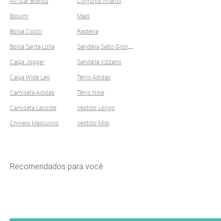
All Star Branco
Conjunto Infantil
Biquini
Maiô
Bolsa Colcci
Rasteira
S
andália Salto Grosso
Bolsa Santa Lolla
Calça Jogger
Sandália Vizzano
Calça Wide Leg
Tênis Adidas
Camiseta Adidas
Tênis Nike
Camiseta Lacoste
Vestido Longo
Chinelo Masculino
Vestido Midi
Recomendados para você