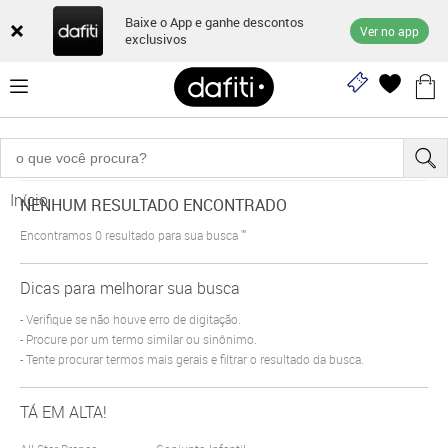
Baixe o App e ganhe descontos
Ver no app
exclusivos
Início
NENHUM RESULTADO ENCONTRADO
Encontramos
0
resultado para sua busca
""
Dicas para melhorar sua busca
Verifique se não houve erro de digitação.
Procure por um termo similar ou sinônimo.
Tente procurar termos mais gerais e filtrar o resultado da busca.
TÁ EM ALTA!