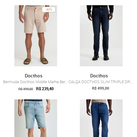
-40%
Docthos
Docthos
Bermuda Docthos Middle Malha Bermuda Doc...
CALÇA DOCTHOS SLIM TRIPLE DRY Calca Doct...
R$ 499,00
R$ 239,40
R$ 399,00