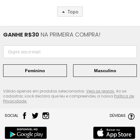
Topo
GANHE R$30
NA PRIMEIRA COMPRA!
Feminino
Masculino
Válido apenas em produtos selecionados.
Veja as regras.
Ao se
cadastrar, você declara que leu e compreendeu a nossa
Política de
Privacidade.
SOCIAL
DÚVIDAS