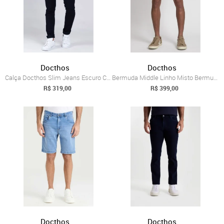
Docthos
Docthos
Calça Docthos Slim Jeans Escuro Calca Do...
Bermuda Middle Linho Misto Bermuda Docth...
R$ 319,00
R$ 399,00
Docthos
Docthos