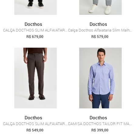
Docthos
Docthos
CALÇA DOCTHOS SLIM ALFAIATARIA MALHA COM...
Calça Docthos Alfaiataria Slim Malha Lis...
R$ 679,00
R$ 579,00
Docthos
Docthos
CALÇA DOCTHOS SLIM ALFAIATARIA PV XADREZ...
CAMISA DOCTHOS TAILOR FIT MANGA LONGA PR...
R$ 549,00
R$ 399,00