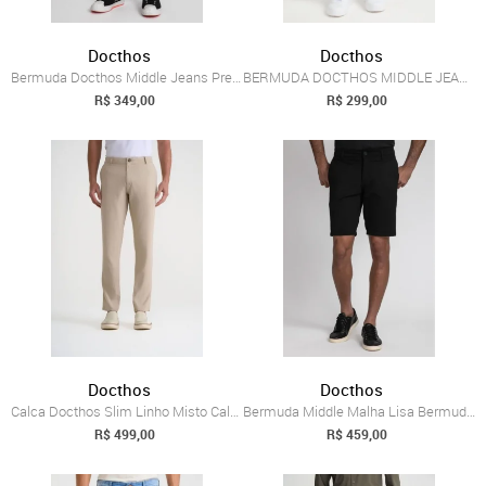
Docthos
Docthos
Bermuda Docthos Middle Jeans Preto Bermu...
BERMUDA DOCTHOS MIDDLE JEANS ESCURO Berm...
R$ 349,00
R$ 299,00
Docthos
Docthos
Calca Docthos Slim Linho Misto Calca Doc...
Bermuda Middle Malha Lisa Bermuda Doctho...
R$ 499,00
R$ 459,00