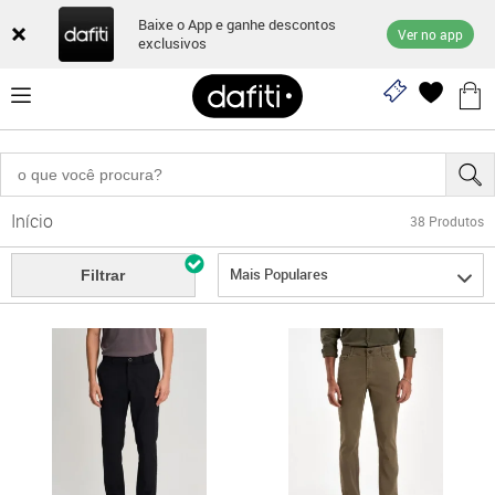
Baixe o App e ganhe descontos
Ver no app
exclusivos
Início
38
Produtos
Mais Populares
Filtrar