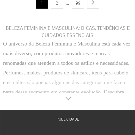
1
2
...
99
BELEZA FEMININA E MASCULINA: DICAS, TENDÊNCIAS E
CUIDADOS ESSENCIAIS
O universo da
Beleza Feminina e Masculina
está cada vez
mais diverso, com produtos inovadores e marcas
renomadas que atendem a todos os estilos e necessidades.
Perfumes, makes, produtos de skincare, itens para cabelo
e esmaltes são apenas algumas das categorias que fazem
parte desse segmento em constante evolução. Descubra
como escolher, usar e aproveitar ao máximo os principais
produtos de beleza, além de conhecer marcas de destaque
PUBLICIDADE
disponíveis na Dafiti.
CATEGORIAS DE BELEZA FEMININA E MASCULINA