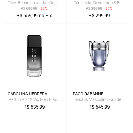
Tênis Feminino adidas Originals Sl 72 OG Marrom
Tênis Nike Revolution 8 Feminin
R$
699,99
- 20%
R$
399,99
- 25%
R$
559,99
no Pix
R$
299,99
CAROLINA HERRERA
PACO RABANNE
Perfume 212 Vip Men Black Carolina Herrera Perfume Masculino Ea
Invictus Masculino Eau de Toilet
R$
635,99
R$
545,99