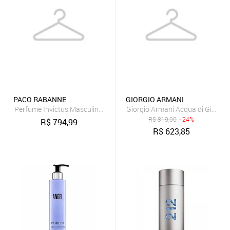
PACO RABANNE
GIORGIO ARMANI
Perfume Invictus Masculino Eau de Toilette 200 ml
Giorgio Armani Acqua di Giò Pro
R$
819,00
- 24%
R$
794,99
R$
623,85