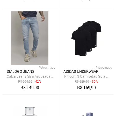
Patrocinado
Patrocinado
DIALOGO JEANS
ADIDAS UNDERWEAR
Calça Jeans Slim Arqueada Masculina Lavagem Clara Dialogo jeans
Kit com 3 Camisetas Gola Carec
R$
259,90
- 42%
R$
229,90
- 30%
R$
149,90
R$
159,90