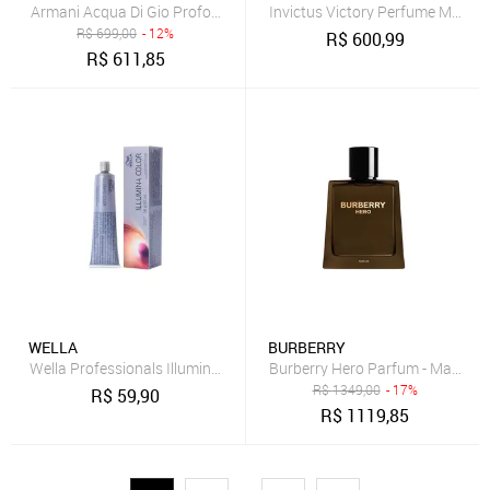
Armani Acqua Di Gio Profondo Edp - Perfume Masculino 50Ml
R$
699,00
- 12%
R$
600,99
R$
611,85
WELLA
BURBERRY
Wella Professionals Illumina Color 6. Loiro Escuro Coloração 60ml
Burberry Hero Parfum - Masculi
R$
1349,00
- 17%
R$
59,90
R$
1119,85