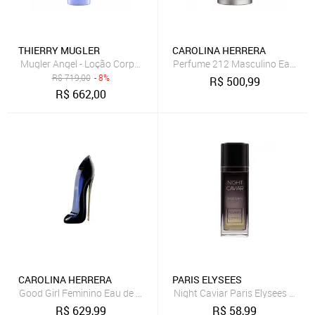
THIERRY MUGLER
CAROLINA HERRERA
Mugler Angel - Loção Corporal 200ml
Perfume 212 Masculino Eau de To
R$
719,00
- 8%
R$
500,99
R$
662,00
CAROLINA HERRERA
PARIS ELYSEES
Good Girl Feminino Eau de Parfum 150ML
Night Caviar Paris Elysees Perf
R$
629,99
R$
58,99