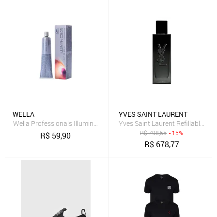
WELLA
YVES SAINT LAURENT
Wella Professionals Illumina Color 5 Castanho Claro 60ml
Yves Saint Laurent Refillable M
R$
798,55
- 15%
R$
59,90
R$
678,77