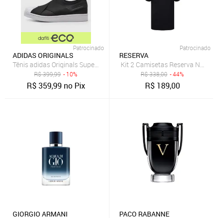
Patrocinado
Patrocinado
ADIDAS ORIGINALS
RESERVA
Tênis adidas Originals Superstar Slip On Preto
Kit 2 Camisetas Reserva Notific
R$
399,99
- 10%
R$
338,00
- 44%
R$
359,99
no Pix
R$
189,00
GIORGIO ARMANI
PACO RABANNE