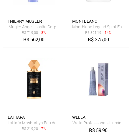
THIERRY MUGLER
MONTBLANC
Mugler Angel - Loção Corporal 200ml
Montblanc Legend Spirit Eau de T
R$
719,00
- 8%
R$
321,19
- 14%
R$
662,00
R$
275,00
LATTAFA
WELLA
Lattafa Mashrabya Eau de Parfum - Perfume Unissex 100ml
Wella Professionals Illumina Co
R$
219,20
- 7%
R$
59,90