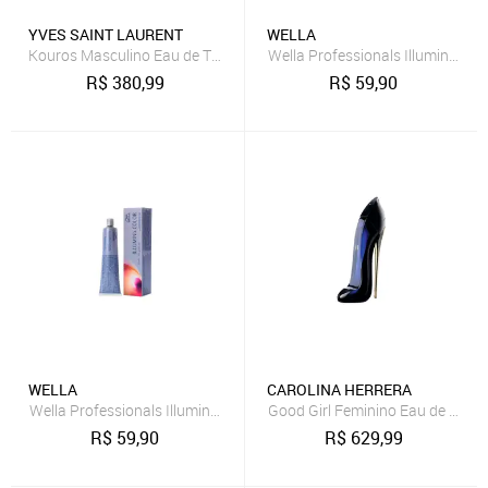
YVES SAINT LAURENT
WELLA
Kouros Masculino Eau de Toilette 100ml
Wella Professionals Illumina Col
R$
380,99
R$
59,90
WELLA
CAROLINA HERRERA
Wella Professionals Illumina Color 10.69 Louro Claríssimo Violeta C
Good Girl Feminino Eau de Par
R$
59,90
R$
629,99