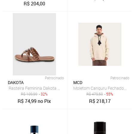
R$
204,00
Patrocinado
Patrocinado
DAKOTA
MCD
Rasteira Feminina Dakota Tiras Trançadas Marrom
Moletom Canguru Fechado Logo
R$
109,99
- 32%
R$
479,50
- 55%
R$
74,99
no Pix
R$
218,17