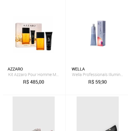
AZZARO
WELLA
Kit Azzaro Pour Homme Masculino - Eau de Toilette 100ml + Shamp
Wella Professionals Illumina Col
R$
485,00
R$
59,90