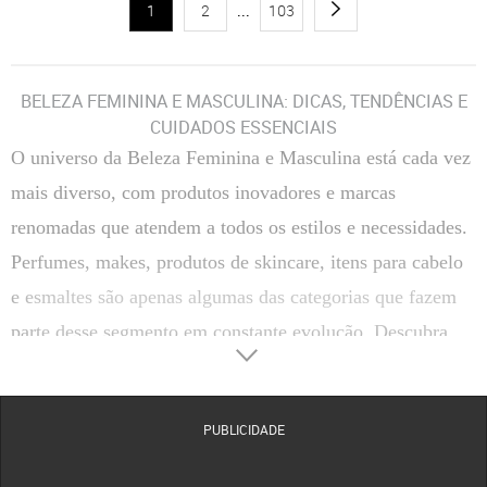
1
2
...
103
BELEZA FEMININA E MASCULINA: DICAS, TENDÊNCIAS E
CUIDADOS ESSENCIAIS
O universo da
Beleza Feminina e Masculina
está cada vez
mais diverso, com produtos inovadores e marcas
renomadas que atendem a todos os estilos e necessidades.
Perfumes, makes, produtos de skincare, itens para cabelo
e esmaltes são apenas algumas das categorias que fazem
parte desse segmento em constante evolução. Descubra
como escolher, usar e aproveitar ao máximo os principais
produtos de beleza, além de conhecer marcas de destaque
PUBLICIDADE
disponíveis na Dafiti.
CATEGORIAS DE BELEZA FEMININA E MASCULINA