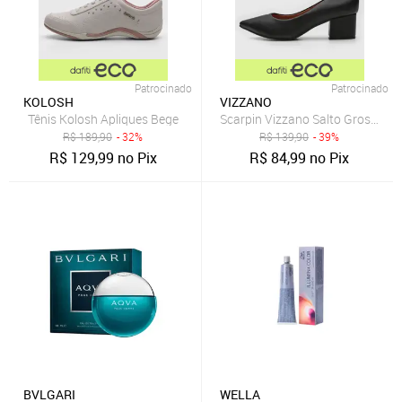
Patrocinado
Patrocinado
KOLOSH
VIZZANO
Tênis Kolosh Apliques Bege
Scarpin Vizzano Salto Grosso Pr
R$
189,90
- 32%
R$
139,90
- 39%
R$
129,99
no Pix
R$
84,99
no Pix
BVLGARI
WELLA