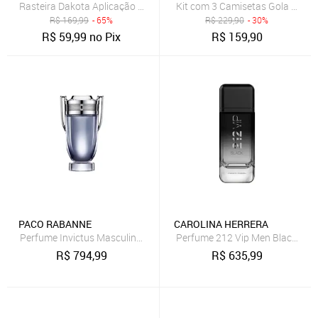
Rasteira Dakota Aplicação Coral
Kit com 3 Camisetas Gola Carec
R$
169,99
- 65%
R$
229,90
- 30%
R$
59,99
no Pix
R$
159,90
PACO RABANNE
CAROLINA HERRERA
Perfume Invictus Masculino Eau de Toilette 200 ml
Perfume 212 Vip Men Black Caro
R$
794,99
R$
635,99