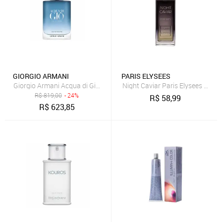
GIORGIO ARMANI
PARIS ELYSEES
Giorgio Armani Acqua di Giò Profondo Eau de Toilette - Perfume Ma
Night Caviar Paris Elysees Perf
R$
819,00
- 24%
R$
58,99
R$
623,85