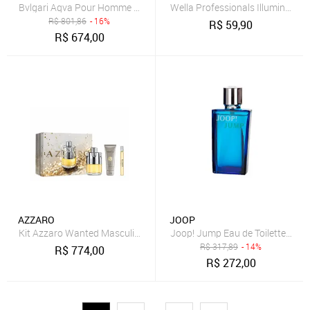
Bvlgari Aqva Pour Homme Eau de Toilette - Perfume Masculino 100
Wella Professionals Illumina Co
R$
801,86
- 16%
R$
59,90
R$
674,00
AZZARO
JOOP
Kit Azzaro Wanted Masculino - Eau de Toilette 100ml + 10ml + Sha
Joop! Jump Eau de Toilette - Pe
R$
317,89
- 14%
R$
774,00
R$
272,00