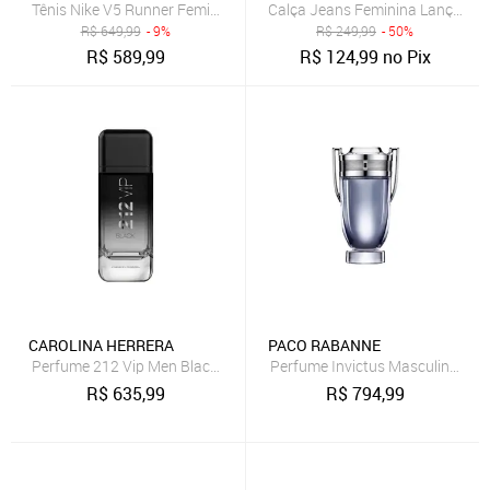
Tênis Nike V5 Runner Feminino
Calça Jeans Feminina Lança Pe
R$
649,99
- 9%
R$
249,99
- 50%
R$
589,99
R$
124,99
no Pix
CAROLINA HERRERA
PACO RABANNE
Perfume 212 Vip Men Black Carolina Herrera Perfume Masculino Ea
Perfume Invictus Masculino Eau 
R$
635,99
R$
794,99