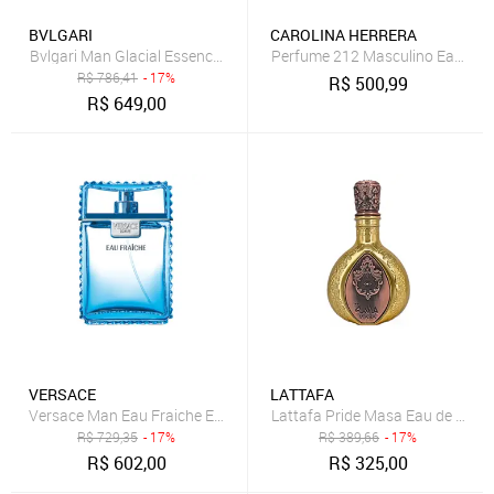
BVLGARI
CAROLINA HERRERA
Bvlgari Man Glacial Essence Edp 60ml
Perfume 212 Masculino Eau de To
R$
786,41
- 17%
R$
500,99
R$
649,00
VERSACE
LATTAFA
Versace Man Eau Fraiche Eau de Toilette - Perfume Masculino 100ml
Lattafa Pride Masa Eau de Parf
R$
729,35
- 17%
R$
389,66
- 17%
R$
602,00
R$
325,00