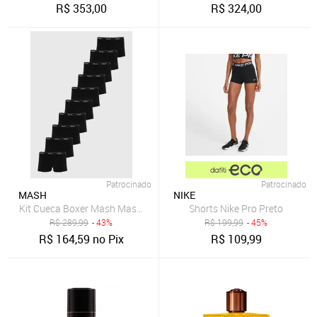
R$
353,00
R$
324,00
Patrocinado
Patrocinado
MASH
NIKE
Kit Cueca Boxer Mash Masculina Cintura Elástica 10 Peças Preta
Shorts Nike Pro Preto
R$
289,99
- 43%
R$
199,99
- 45%
R$
164,59
no Pix
R$
109,99