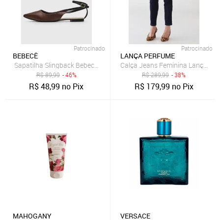
Patrocinado
Patrocinado
BEBECÊ
LANÇA PERFUME
Sapatilha Slingback Bebecê Lisa Café
Calça Jeans Feminina Lança Per
R$
89,99
- 46%
R$
289,99
- 38%
R$
48,99
no Pix
R$
179,99
no Pix
MAHOGANY
VERSACE