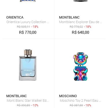
ORIENTICA
MONTBLANC
Orientica Luxury Collection Royal Bleu Eau de Parfum - Perfume Uni
Montblanc Explorer Eau de Parf
R$
935,11
- 18%
R$
776,02
- 18%
R$
770,00
R$
640,00
MONTBLANC
MOSCHINO
Mont Blanc Star Walker Edt 75ml
Moschino Toy 2 Pearl Eau de Pa
R$
390,89
- 10%
R$
387,88
- 16%