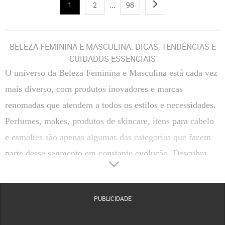
1
2
...
98
BELEZA FEMININA E MASCULINA: DICAS, TENDÊNCIAS E
CUIDADOS ESSENCIAIS
O universo da
Beleza Feminina e Masculina
está cada vez
mais diverso, com produtos inovadores e marcas
renomadas que atendem a todos os estilos e necessidades.
Perfumes, makes, produtos de skincare, itens para cabelo
e esmaltes são apenas algumas das categorias que fazem
parte desse segmento em constante evolução. Descubra
como escolher, usar e aproveitar ao máximo os principais
produtos de beleza, além de conhecer marcas de destaque
PUBLICIDADE
disponíveis na Dafiti.
CATEGORIAS DE BELEZA FEMININA E MASCULINA