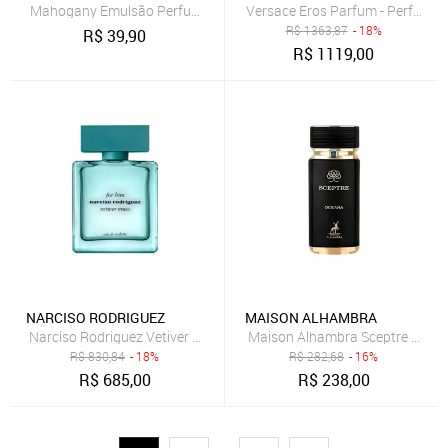
Mahogany Emulsão Perfumada English Rose 150ml
Versace Eros Parfum - Perfume 
R$
1363,87
- 18%
R$
39,90
R$
1119,00
NARCISO RODRIGUEZ
MAISON ALHAMBRA
Narciso Rodriguez Vetiver Musc Eau de Toilette - Perfume Masculin
Maison Alhambra Sceptre Ocean
R$
830,84
- 18%
R$
282,68
- 16%
R$
685,00
R$
238,00