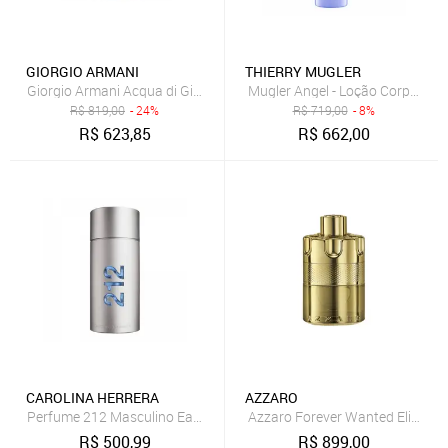
GIORGIO ARMANI
THIERRY MUGLER
Giorgio Armani Acqua di Giò Profondo Eau de Toilette - Perfume Ma
Mugler Angel - Loção Corporal 
R$
819,00
- 24%
R$
719,00
- 8%
R$
623,85
R$
662,00
CAROLINA HERRERA
AZZARO
Perfume 212 Masculino Eau de Toilette Carolina Herrera 100 ml
Azzaro Forever Wanted Elixir P
R$
500,99
R$
899,00