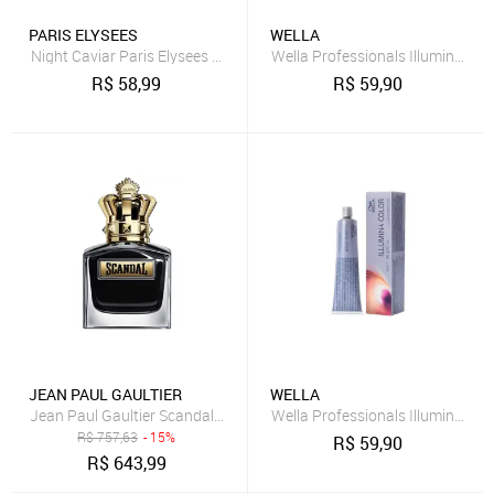
PARIS ELYSEES
WELLA
Night Caviar Paris Elysees Perfume Masculino
Wella Professionals Illumina Col
R$
58,99
R$
59,90
JEAN PAUL GAULTIER
WELLA
Wella Professionals Illumina Col
R$
757,63
- 15%
R$
59,90
R$
643,99