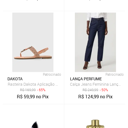
Patrocinado
Patrocinado
DAKOTA
LANÇA PERFUME
Rasteira Dakota Aplicação Coral
Calça Jeans Feminina Lança Pe
R$
169,99
- 65%
R$
249,99
- 50%
R$
59,99
no Pix
R$
124,99
no Pix