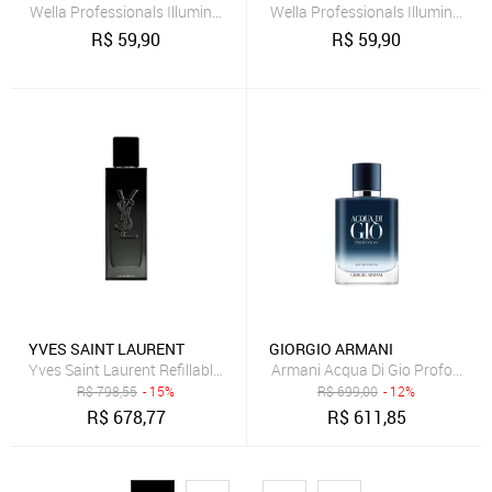
Wella Professionals Illumina Color 5.81 Castanho Claro Perola Aci
Wella Professionals Illumina Co
R$
59,90
R$
59,90
YVES SAINT LAURENT
GIORGIO ARMANI
Yves Saint Laurent Refillable MYSLF Masculino Eau de Parfum 60ml 
Armani Acqua Di Gio Profondo E
R$
798,55
- 15%
R$
699,00
- 12%
R$
678,77
R$
611,85