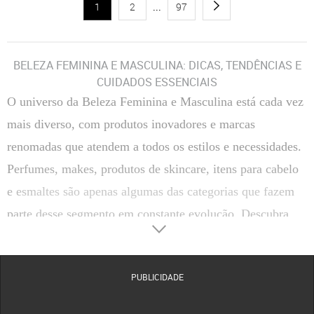
1
2
...
97
BELEZA FEMININA E MASCULINA: DICAS, TENDÊNCIAS E
CUIDADOS ESSENCIAIS
O universo da
Beleza Feminina e Masculina
está cada vez
mais diverso, com produtos inovadores e marcas
renomadas que atendem a todos os estilos e necessidades.
Perfumes, makes, produtos de skincare, itens para cabelo
e esmaltes são apenas algumas das categorias que fazem
parte desse segmento em constante evolução. Descubra
como escolher, usar e aproveitar ao máximo os principais
produtos de beleza, além de conhecer marcas de destaque
PUBLICIDADE
disponíveis na Dafiti.
CATEGORIAS DE BELEZA FEMININA E MASCULINA