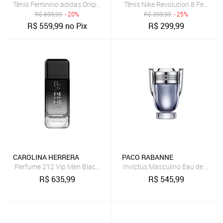
Tênis Feminino adidas Originals Sl 72 OG Marrom
Tênis Nike Revolution 8 Feminin
R$
699,99
- 20%
R$
399,99
- 25%
R$
559,99
no Pix
R$
299,99
CAROLINA HERRERA
PACO RABANNE
Perfume 212 Vip Men Black Carolina Herrera Perfume Masculino Ea
Invictus Masculino Eau de Toilet
R$
635,99
R$
545,99