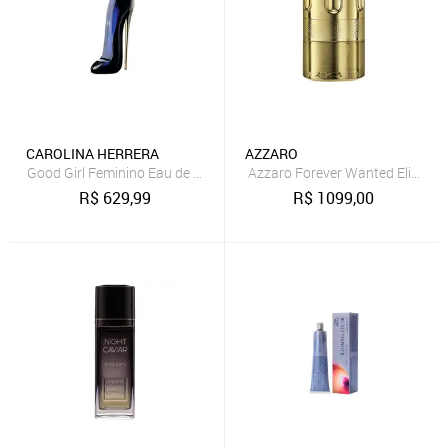
CAROLINA HERRERA
AZZARO
Good Girl Feminino Eau de Parfum 150ML
Azzaro Forever Wanted Elixir P
R$
629,99
R$
1099,00