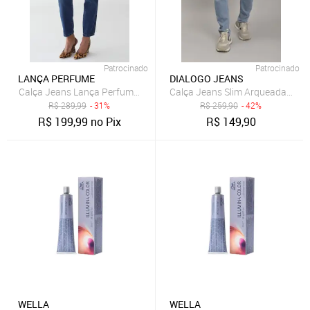
Patrocinado
Patrocinado
LANÇA PERFUME
DIALOGO JEANS
Calça Jeans Lança Perfume Mom Luna Azul
Calça Jeans Slim Arqueada Masc
R$
289,99
- 31%
R$
259,90
- 42%
R$
199,99
no Pix
R$
149,90
WELLA
WELLA