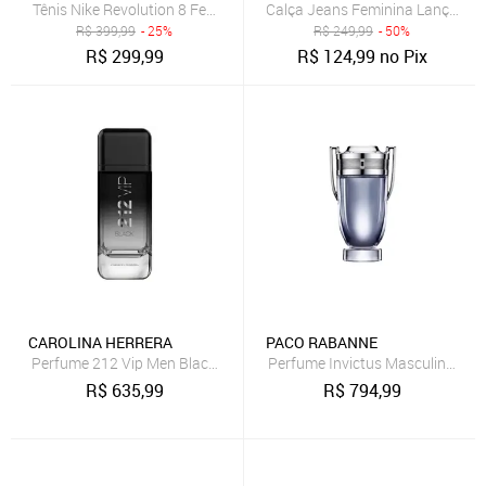
Tênis Nike Revolution 8 Feminino
Calça Jeans Feminina Lança Pe
R$
399,99
- 25%
R$
249,99
- 50%
R$
299,99
R$
124,99
no Pix
CAROLINA HERRERA
PACO RABANNE
Perfume 212 Vip Men Black Carolina Herrera Perfume Masculino Ea
Perfume Invictus Masculino Eau 
R$
635,99
R$
794,99