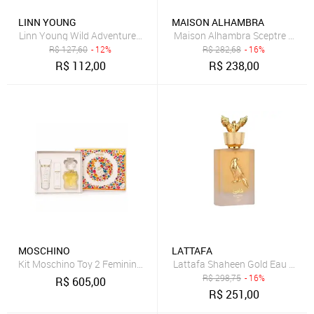
LINN YOUNG
MAISON ALHAMBRA
Linn Young Wild Adventure Eau de Toilette - Perfume Masculino 100
Maison Alhambra Sceptre Amazo
R$
127,60
- 12%
R$
282,68
- 16%
R$
112,00
R$
238,00
MOSCHINO
LATTAFA
Kit Moschino Toy 2 Feminino - Eau de Parfum 100ml + Body Lotion 1
Lattafa Shaheen Gold Eau de Pa
R$
298,75
- 16%
R$
605,00
R$
251,00