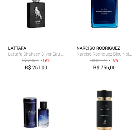
LATTAFA
NARCISO RODRIGUEZ
Lattafa Shaheen Silver Eau de Parfum - Perfume Unissex 100ml
Narciso Rodriguez Bleu Noir Fo
R$
310,11
- 19%
R$
917,77
- 18%
R$
251,00
R$
756,00