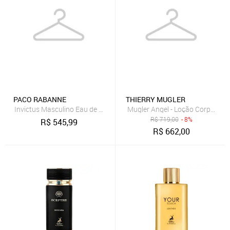
PACO RABANNE
THIERRY MUGLER
Invictus Masculino Eau de Toilette 100ml
Mugler Angel - Loção Corporal 
R$
719,00
- 8%
R$
545,99
R$
662,00