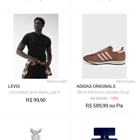
Patrocinado
Patrocinado
LEVIS
ADIDAS ORIGINALS
Camiseta Levis Reta Lisa Preta
Tênis Feminino adidas Originals
R$
699,99
- 16%
R$
99,90
R$
589,99
no Pix