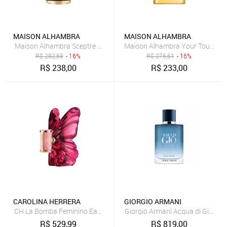
MAISON ALHAMBRA
MAISON ALHAMBRA
Maison Alhambra Sceptre Oceana Eau de Parfum - Perfume Unisse
Maison Alhambra Your Touch Lea
R$
282,68
- 16%
R$
276,61
- 16%
R$
238,00
R$
233,00
CAROLINA HERRERA
GIORGIO ARMANI
CH La Bomba Feminino Eau de Parfum 30ml
Giorgio Armani Acqua di Giò Pro
R$
529,99
R$
819,00