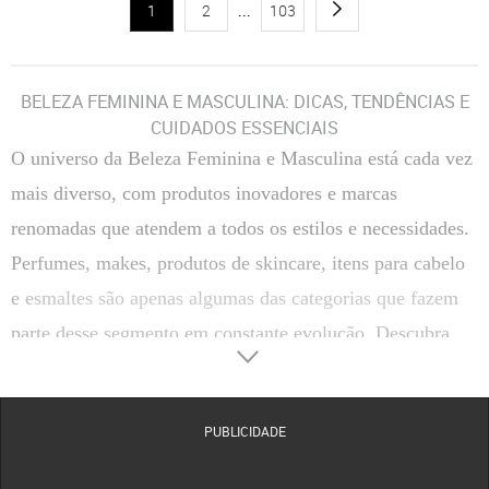
1
2
...
103
BELEZA FEMININA E MASCULINA: DICAS, TENDÊNCIAS E
CUIDADOS ESSENCIAIS
O universo da
Beleza Feminina e Masculina
está cada vez
mais diverso, com produtos inovadores e marcas
renomadas que atendem a todos os estilos e necessidades.
Perfumes, makes, produtos de skincare, itens para cabelo
e esmaltes são apenas algumas das categorias que fazem
parte desse segmento em constante evolução. Descubra
como escolher, usar e aproveitar ao máximo os principais
produtos de beleza, além de conhecer marcas de destaque
PUBLICIDADE
disponíveis na Dafiti.
CATEGORIAS DE BELEZA FEMININA E MASCULINA