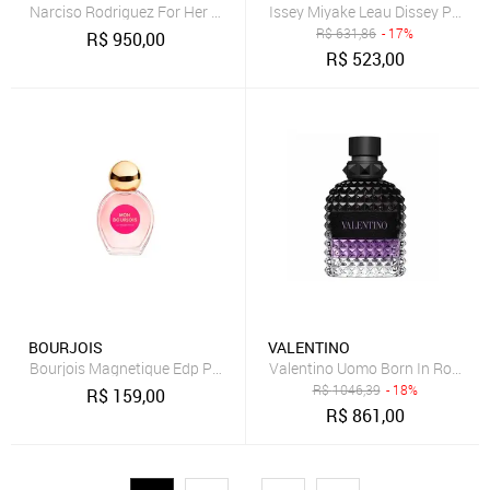
Narciso Rodriguez For Her Pure Musc Blanc Eau de Parfum Intense
Issey Miyake Leau Dissey Pour 
R$
631,86
- 17%
R$
950,00
R$
523,00
BOURJOIS
VALENTINO
Bourjois Magnetique Edp Perfume Feminino 50Ml
Valentino Uomo Born In Roma Pur
R$
1046,39
- 18%
R$
159,00
R$
861,00