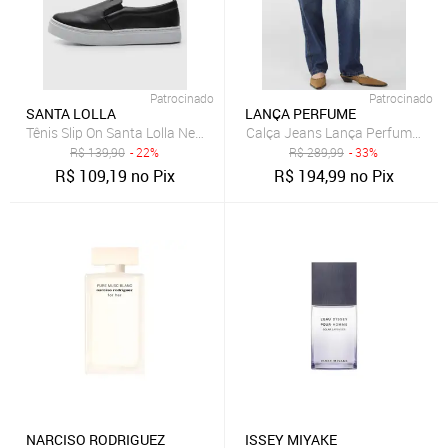
Patrocinado
Patrocinado
SANTA LOLLA
LANÇA PERFUME
Tênis Slip On Santa Lolla New Preto
Calça Jeans Lança Perfume Reta
R$
139,90
- 22%
R$
289,99
- 33%
R$
109,19
no Pix
R$
194,99
no Pix
NARCISO RODRIGUEZ
ISSEY MIYAKE