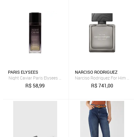
PARIS ELYSEES
NARCISO RODRIGUEZ
Night Caviar Paris Elysees Perfume Masculino
Narciso Rodriguez For Him Musc
R$
58,99
R$
741,00