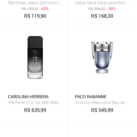
Bermuda Jeans Slim com Lavagem Clara Dialogo Jeans
R$
199,90
- 40%
R$
398,00
- 58%
R$
119,90
R$
168,30
CAROLINA HERRERA
PACO RABANNE
Perfume 212 Vip Men Black Carolina Herrera Perfume Masculino Ea
Invictus Masculino Eau de Toilet
R$
635,99
R$
545,99