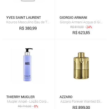
YVES SAINT LAURENT
GIORGIO ARMANI
Kouros Masculino Eau de Toilette 100ml
Giorgio Armani Acqua di Giò Pro
R$
819,00
- 24%
R$
380,99
R$
623,85
THIERRY MUGLER
AZZARO
Mugler Angel - Loção Corporal 200ml
Azzaro Forever Wanted Elixir P
R$
719,00
- 8%
R$
899,00