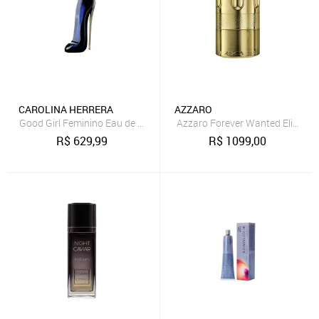
CAROLINA HERRERA
AZZARO
Good Girl Feminino Eau de Parfum 150ML
Azzaro Forever Wanted Elixir P
R$
629,99
R$
1099,00