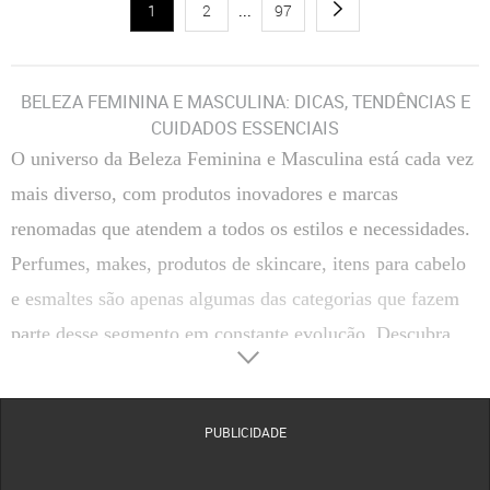
1
2
...
97
BELEZA FEMININA E MASCULINA: DICAS, TENDÊNCIAS E
CUIDADOS ESSENCIAIS
O universo da
Beleza Feminina e Masculina
está cada vez
mais diverso, com produtos inovadores e marcas
renomadas que atendem a todos os estilos e necessidades.
Perfumes, makes, produtos de skincare, itens para cabelo
e esmaltes são apenas algumas das categorias que fazem
parte desse segmento em constante evolução. Descubra
como escolher, usar e aproveitar ao máximo os principais
produtos de beleza, além de conhecer marcas de destaque
PUBLICIDADE
disponíveis na Dafiti.
CATEGORIAS DE BELEZA FEMININA E MASCULINA