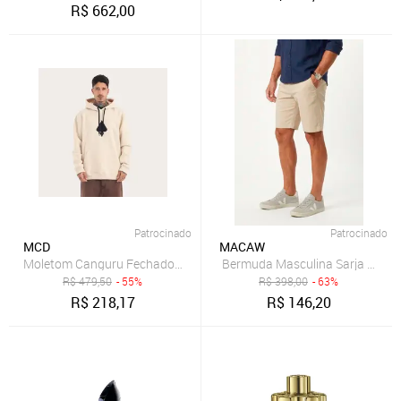
R$
662,00
Patrocinado
Patrocinado
MCD
MACAW
Moletom Canguru Fechado Logo
R$
479,50
- 55%
R$
398,00
- 63%
R$
218,17
R$
146,20