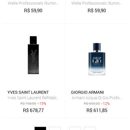
Wella Professionals Illumina Color 5.81 Castanho Claro Perola Aci
Wella Professionals Illumina Co
R$
59,90
R$
59,90
YVES SAINT LAURENT
GIORGIO ARMANI
Yves Saint Laurent Refillable MYSLF Masculino Eau de Parfum 60ml 
Armani Acqua Di Gio Profondo E
R$
798,55
- 15%
R$
699,00
- 12%
R$
678,77
R$
611,85