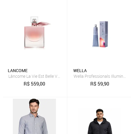
LANCOME
WELLA
Lâncome La Vie Est Belle Vanille Nude Eau de Parfum 30ml
Wella Professionals Illumina Co
R$
559,00
R$
59,90