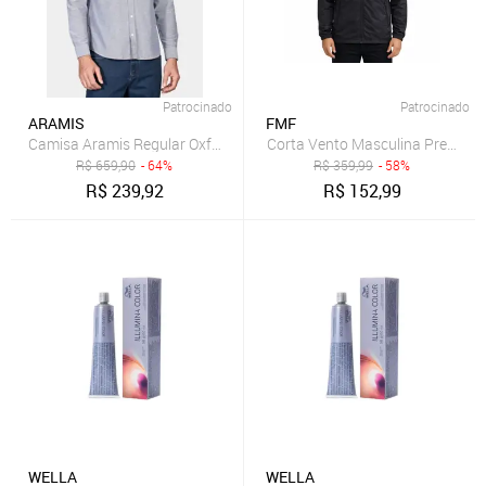
Patrocinado
Patrocinado
ARAMIS
FMF
Camisa Aramis Regular Oxford Marinho
R$
659,90
- 64%
R$
359,99
- 58%
R$
239,92
R$
152,99
WELLA
WELLA