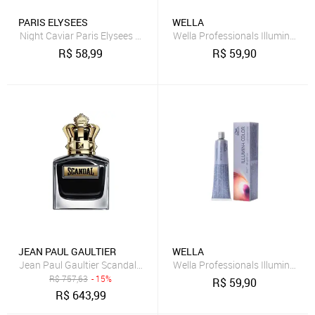
PARIS ELYSEES
WELLA
Night Caviar Paris Elysees Perfume Masculino
Wella Professionals Illumina Col
R$
58,99
R$
59,90
JEAN PAUL GAULTIER
WELLA
Wella Professionals Illumina Col
R$
757,63
- 15%
R$
59,90
R$
643,99