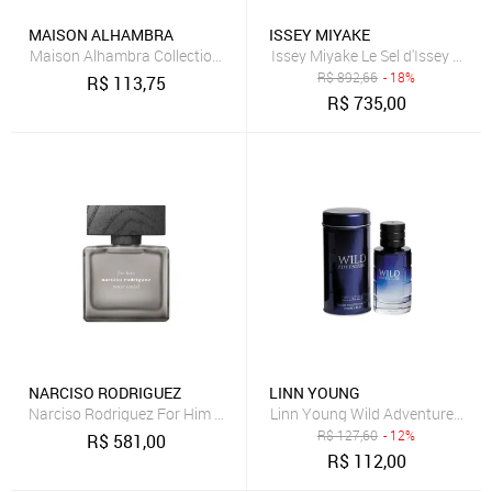
MAISON ALHAMBRA
ISSEY MIYAKE
Maison Alhambra Collection Exclusif Saffron Eau de Parfum - Perf
Issey Miyake Le Sel d'Issey Eau 
R$
892,66
- 18%
R$
113,75
R$
735,00
NARCISO RODRIGUEZ
LINN YOUNG
Narciso Rodriguez For Him Musc Santal Eau de Parfum Intense - Pe
Linn Young Wild Adventure Eau d
R$
127,60
- 12%
R$
581,00
R$
112,00