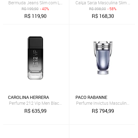
Bermuda Jeans Slim com Lavagem Clara Dialogo Jeans
R$
199,90
- 40%
R$
398,00
- 58%
R$
119,90
R$
168,30
CAROLINA HERRERA
PACO RABANNE
Perfume 212 Vip Men Black Carolina Herrera Perfume Masculino Ea
Perfume Invictus Masculino Eau 
R$
635,99
R$
794,99