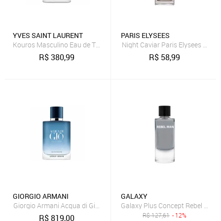
YVES SAINT LAURENT
PARIS ELYSEES
Kouros Masculino Eau de Toilette 100ml
Night Caviar Paris Elysees Perf
R$
380,99
R$
58,99
GIORGIO ARMANI
GALAXY
Giorgio Armani Acqua di Giò Profondo Eau de Toilette - Perfume Ma
Galaxy Plus Concept Rebel Eau 
R$
127,61
- 12%
R$
819,00