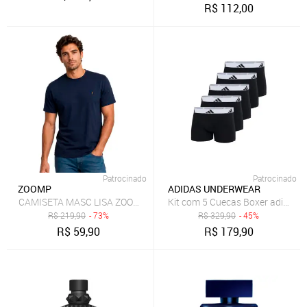
R$
112,00
Patrocinado
Patrocinado
ZOOMP
ADIDAS UNDERWEAR
CAMISETA MASC LISA ZOOMP
Kit com 5 Cuecas Boxer adidas 
R$
219,90
- 73%
R$
329,90
- 45%
R$
59,90
R$
179,90