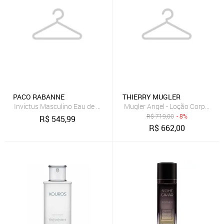
PACO RABANNE
THIERRY MUGLER
Invictus Masculino Eau de Toilette 100ml
Mugler Angel - Loção Corporal 
R$
719,00
- 8%
R$
545,99
R$
662,00