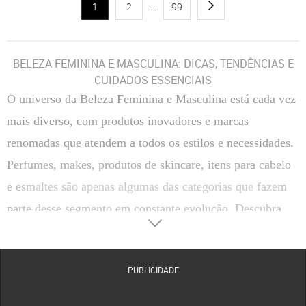
1
2
...
99
BELEZA FEMININA E MASCULINA: DICAS, TENDÊNCIAS E
CUIDADOS ESSENCIAIS
O universo da
Beleza Feminina e Masculina
está cada vez
mais diverso, com produtos inovadores e marcas
renomadas que atendem a todos os estilos e necessidades.
Perfumes, makes, produtos de skincare, itens para cabelo
e esmaltes são apenas algumas das categorias que fazem
parte desse segmento em constante evolução. Descubra
como escolher, usar e aproveitar ao máximo os principais
produtos de beleza, além de conhecer marcas de destaque
PUBLICIDADE
disponíveis na Dafiti.
CATEGORIAS DE BELEZA FEMININA E MASCULINA