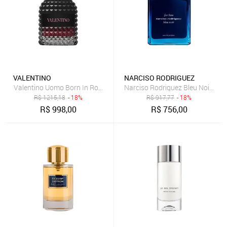
VALENTINO
NARCISO RODRIGUEZ
Valentino Uomo Born In Roma Eau de Parfum Intense - Perfume Ma
Narciso Rodriguez Bleu Noir Fo
R$
1215,18
- 18%
R$
917,77
- 18%
R$
998,00
R$
756,00