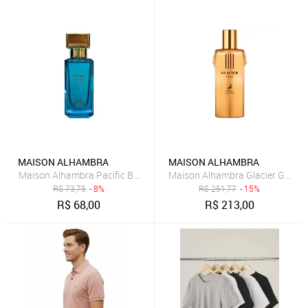
MAISON ALHAMBRA
MAISON ALHAMBRA
Maison Alhambra Pacific Blue Eau de Parfum - Perfume Masculino 
Maison Alhambra Glacier Gold E
R$
73,75
- 8%
R$
251,77
- 15%
R$
68,00
R$
213,00