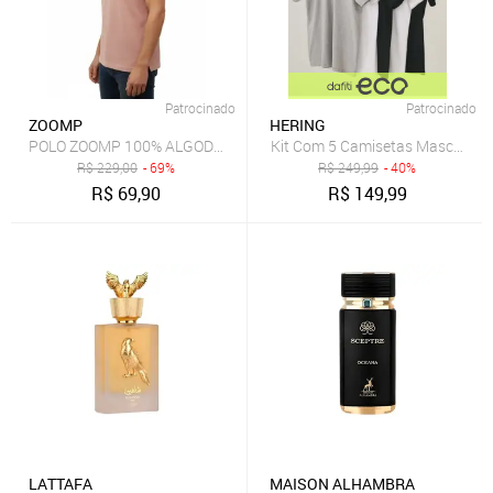
Patrocinado
Patrocinado
ZOOMP
HERING
POLO ZOOMP 100% ALGODÃO
Kit Com 5 Camisetas Masculinas
R$
229,00
- 69%
R$
249,99
- 40%
R$
69,90
R$
149,99
LATTAFA
MAISON ALHAMBRA