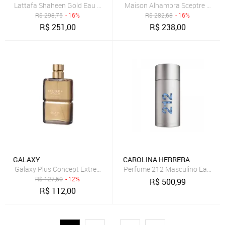
Lattafa Shaheen Gold Eau de Parfum - Perfume Unissex 100ml
Maison Alhambra Sceptre Ocean
R$
298,75
- 16%
R$
282,68
- 16%
R$
251,00
R$
238,00
GALAXY
CAROLINA HERRERA
Galaxy Plus Concept Extreme Wood Eau de Parfum - Perfume Masc
Perfume 212 Masculino Eau de To
R$
127,60
- 12%
R$
500,99
R$
112,00