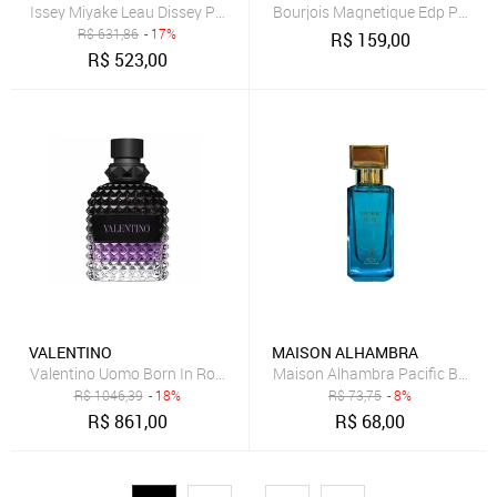
Issey Miyake Leau Dissey Pour Homme Solar Lavender Edti 50ml - 
Bourjois Magnetique Edp Pe
R$
631,86
- 17%
R$
159,00
R$
523,00
VALENTINO
MAISON ALHAMBRA
Valentino Uomo Born In Roma Purple Melancholia Eau de Toilette -
Maison Alhambra Pacific Blue E
R$
1046,39
- 18%
R$
73,75
- 8%
R$
861,00
R$
68,00