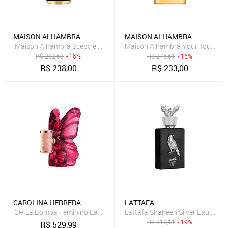
MAISON ALHAMBRA
MAISON ALHAMBRA
Maison Alhambra Sceptre Oceana Eau de Parfum - Perfume Unisse
Maison Alhambra Your Touch Lea
R$
282,68
- 16%
R$
276,61
- 16%
R$
238,00
R$
233,00
CAROLINA HERRERA
LATTAFA
CH La Bomba Feminino Eau de Parfum 30ml
Lattafa Shaheen Silver Eau de P
R$
310,11
- 19%
R$
529,99