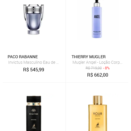
PACO RABANNE
THIERRY MUGLER
Invictus Masculino Eau de Toilette 100ml
Mugler Angel - Loção Corporal 
R$
719,00
- 8%
R$
545,99
R$
662,00