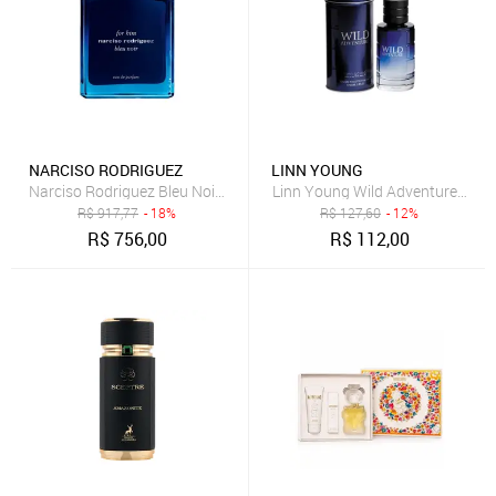
NARCISO RODRIGUEZ
LINN YOUNG
Narciso Rodriguez Bleu Noir For Him Eau de Parfum - Perfume Masc
Linn Young Wild Adventure Eau d
R$
917,77
- 18%
R$
127,60
- 12%
R$
756,00
R$
112,00