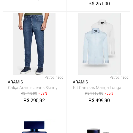
R$
251,00
Patrocinado
Patrocinado
ARAMIS
ARAMIS
Calça Aramis Jeans Skinny Blue Azul
Kit Camisas Manga Longa Tricoli
R$
719,90
- 59%
R$
1119,90
- 55%
R$
295,92
R$
499,90