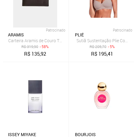
Patrocinado
Patrocinado
ARAMIS
PLIÉ
Carteira Aramis de Couro Textura Out Cafe - Un
Sutiã Sustentação Plie Com Boj
R$
319,90
- 58%
R$
205,70
- 5%
R$
135,92
R$
195,41
ISSEY MIYAKE
BOURJOIS