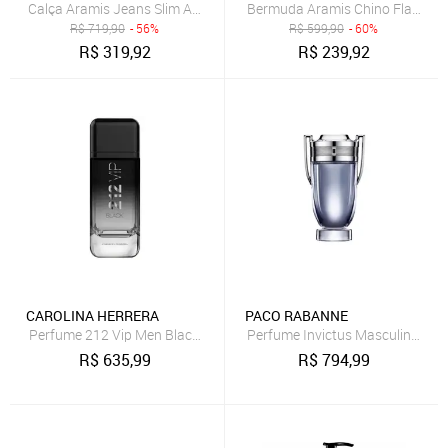
Calça Aramis Jeans Slim Azul Médio
Bermuda Aramis Chino Flame Co
R$
719,90
- 56%
R$
599,90
- 60%
R$
319,92
R$
239,92
CAROLINA HERRERA
PACO RABANNE
Perfume 212 Vip Men Black Carolina Herrera Perfume Masculino Ea
Perfume Invictus Masculino Eau 
R$
635,99
R$
794,99