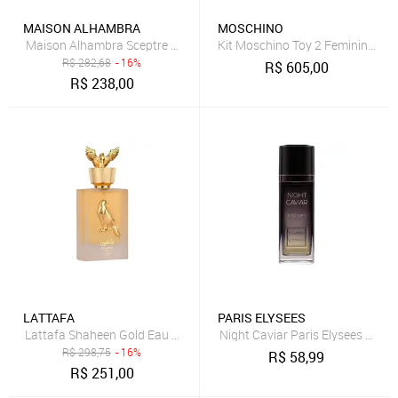
MAISON ALHAMBRA
MOSCHINO
Maison Alhambra Sceptre Amazonite Eau de Parfum - Perfume Uni
Kit Moschino Toy 2 Feminino - E
R$
282,68
- 16%
R$
605,00
R$
238,00
LATTAFA
PARIS ELYSEES
Lattafa Shaheen Gold Eau de Parfum - Perfume Unissex 100ml
Night Caviar Paris Elysees Perf
R$
298,75
- 16%
R$
58,99
R$
251,00