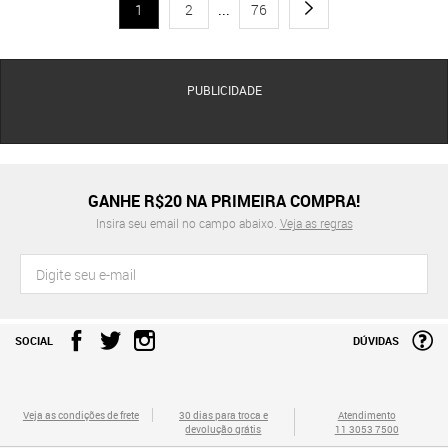
1
2
...
76
PUBLICIDADE
GANHE R$20 NA PRIMEIRA COMPRA!
Insira seu email no campo abaixo.
Veja as regras
SOCIAL
DÚVIDAS
Veja as condições de frete
30 dias para troca e
Atendimento
devolução grátis
11 3053 7500