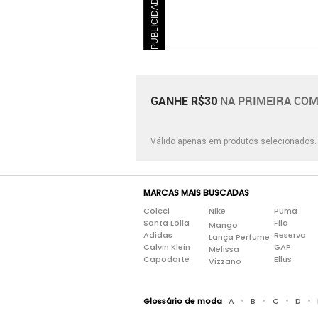
PUBLICIDADE
NA PRIMEIRA COM
GANHE R$30
Válido apenas em produtos selecionados
MARCAS MAIS BUSCADAS
Colcci
Nike
Puma
Santa Lolla
Fila
Mango
Adidas
Reserva
Lança Perfume
Calvin Klein
GAP
Melissa
Capodarte
Ellus
Vizzano
•
•
•
•
Glossário de moda
A
B
C
D