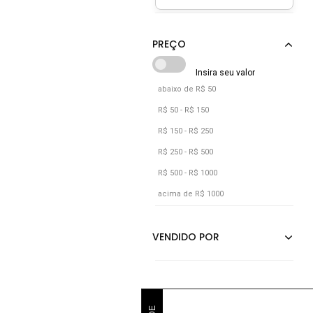
Castanho
Cinza
Cobre
Dourado
abaixo de R$ 50
Incolor
R$ 50 - R$ 150
Laranja
R$ 150 - R$ 250
Lilás
R$ 250 - R$ 500
R$ 500 - R$ 1000
Marrom
acima de R$ 1000
Multicolorido
Nude
Off-white
Pink