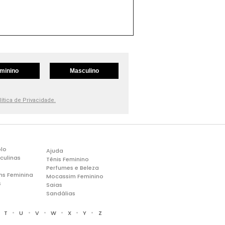
minino
Masculino
lítica de Privacidade.
lo
Ajuda
culinas
Tênis Feminino
Perfumes e Beleza
ns Feminina
Mocassim Feminino
s
Saias
Sandálias
•
•
•
•
•
•
•
T
U
V
W
X
Y
Z