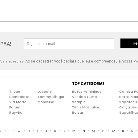
PRA!
Fe
.
Ao se cadastrar, você declara que leu e compreendeu a nossa
Veja as regras.
Po
TOP CATEGORIAS
Tricae
Lacoste
Botas Femininas
Camisa Po
Democrata
Tommy Hilfiger
Vestido Curto
Botas Mas
Via Marte
Converse
Scarpin
Sapatênis
Forum
Tênis Masculino
Calça Jea
Ray-Ban
Bolsas
Sapatilha
•
•
•
•
•
•
•
•
•
•
•
•
•
•
E
F
G
H
I
J
K
L
M
N
O
P
Q
R
S