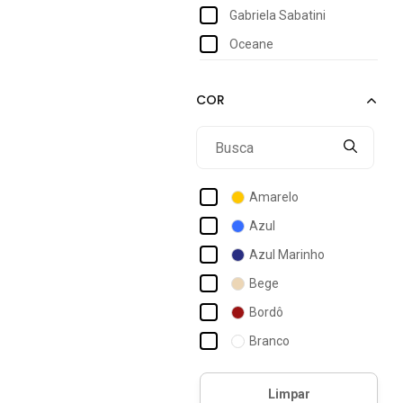
Gabriela Sabatini
Oceane
Amarelo
Azul
Azul Marinho
Bege
Bordô
Branco
Bronze
Caramelo