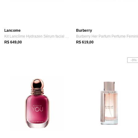
Lancome
Burberry
Kit Lancôme Hydrazen Sérum facial + Crem...
R$ 649,00
R$ 619,00
-8%