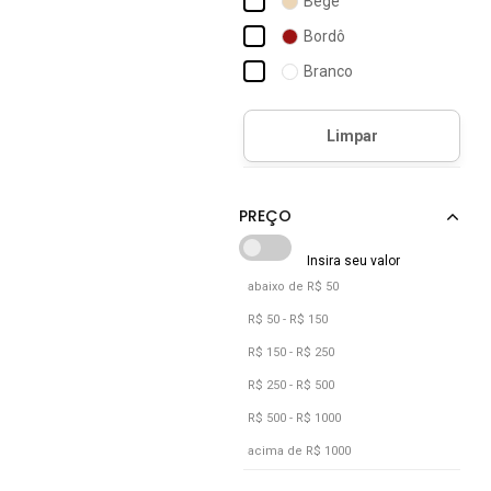
Bege
Vivaldi
Bordô
Branco
Bronze
Caramelo
Castanho
Cinza
Cobre
Dourado
abaixo de R$ 50
Incolor
R$ 50 - R$ 150
Laranja
R$ 150 - R$ 250
Lilás
R$ 250 - R$ 500
R$ 500 - R$ 1000
Marrom
acima de R$ 1000
Multicolorido