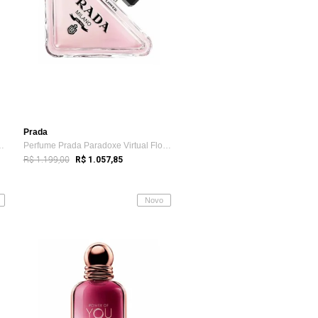
Prada
o Eau de Parfum 90ml...
Perfume Prada Paradoxe Virtual Flower Ea...
R$ 1.199,00
R$ 1.057,85
Novo