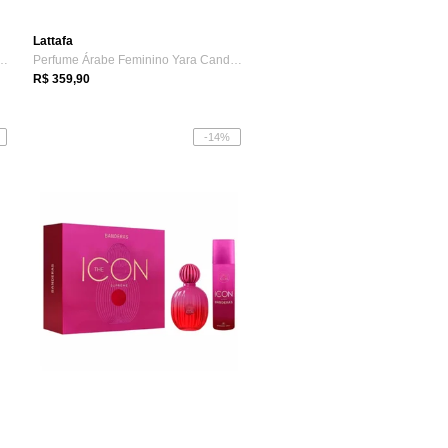
Lattafa
abah Al Ward Sugar Eau de P...
Perfume Árabe Feminino Yara Candy de Lat...
R$ 359,90
-14%