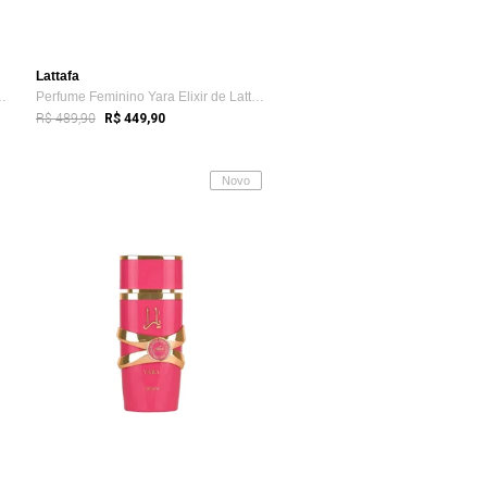
Lattafa
no The Kingdom Women...
Perfume Feminino Yara Elixir de Lattafa EDP 100ml
R$ 489,90
R$ 449,90
Novo