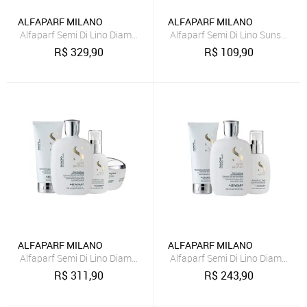
ALFAPARF MILANO
ALFAPARF MILANO
Alfaparf Semi Di Lino Diamond - 4 Produtos
Alfaparf Semi Di Lino Sunshine
R$
329,90
R$
109,90
ALFAPARF MILANO
ALFAPARF MILANO
Alfaparf Semi Di Lino Diamond Shampoo, Cond, Másc e Fin
Alfaparf Semi Di Lino Diamond 
R$
311,90
R$
243,90