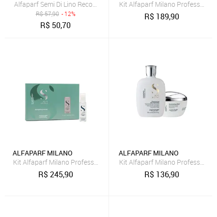
Alfaparf Semi Di Lino Reconstruction Ampola 3X13ml
Kit Alfaparf Milano Professiona
R$
57,90
- 12%
R$
189,90
R$
50,70
ALFAPARF MILANO
ALFAPARF MILANO
Kit Alfaparf Milano Professional Semi Di Lino Scalp Renew Ampola 1
Kit Alfaparf Milano Professiona
R$
245,90
R$
136,90