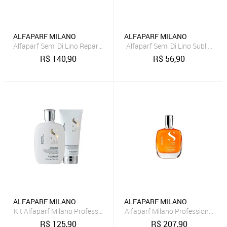
ALFAPARF MILANO
ALFAPARF MILANO
Alfaparf Semi Di Lino Reparative Máscara 200ml
Alfaparf Semi Di Lino Sublime 
R$
140,90
R$
56,90
ALFAPARF MILANO
ALFAPARF MILANO
Kit Alfaparf Milano Professional Semi Di Lino Diamond - Shampoo e
Alfaparf Milano Professional Se
R$
125,90
R$
207,90