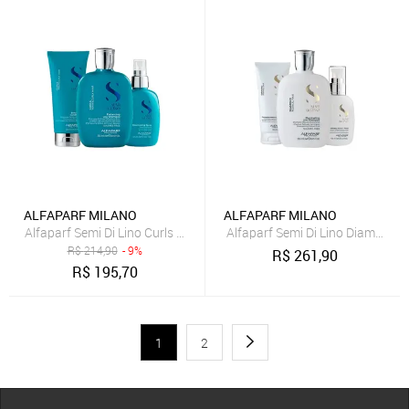
ALFAPARF MILANO
ALFAPARF MILANO
Alfaparf Semi Di Lino Curls Shampoo, Cond e Spray
Alfaparf Semi Di Lino Diamond S
R$
214,90
- 9%
R$
261,90
R$
195,70
1
2