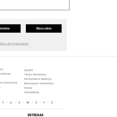
minino
Masculino
lítica de Privacidade.
lo
Ajuda
culinas
Tênis Feminino
Perfumes e Beleza
ns Feminina
Mocassim Feminino
s
Saias
Sandálias
•
•
•
•
•
•
•
T
U
V
W
X
Y
Z
ENTREGAS