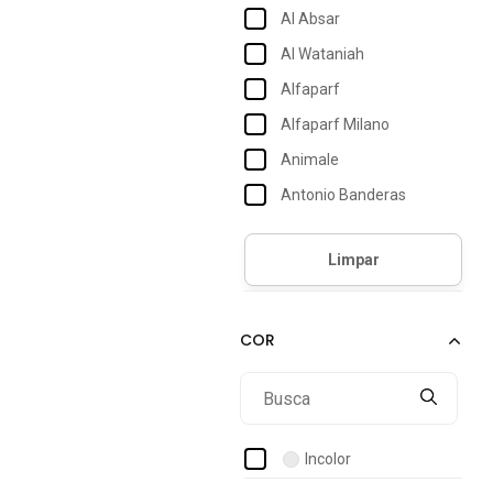
Al Absar
Al Wataniah
Alfaparf
Alfaparf Milano
Animale
Antonio Banderas
Artlux
Aura Beauty
Avène
Azzaro
Banderas
Beleza Brasileira
Benetton
Incolor
Bio-oil