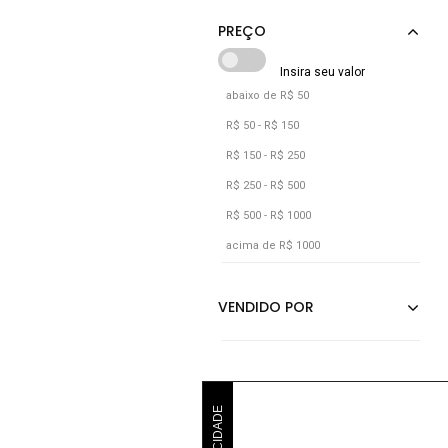
Bioderma
Boca Rosa
Boucheron
abaixo de R$ 50
Bourjois
R$ 50 - R$ 150
BraÉ
R$ 150 - R$ 250
Bruna Tavares
R$ 250 - R$ 500
R$ 500 - R$ 1000
acima de R$ 1000
PUBLICIDADE