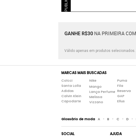
NA PRIMEIRA COM
GANHE R$30
Válido apenas em produtos selecionados
MARCAS MAIS BUSCADAS
Colcci
Nike
Puma
Santa Lolla
Fila
Mango
Adidas
Reserva
Lança Perfume
Calvin Klein
GAP
Melissa
Capodarte
Ellus
Vizzano
•
•
•
•
Glossário de moda
A
B
C
D
SOCIAL
AJUDA