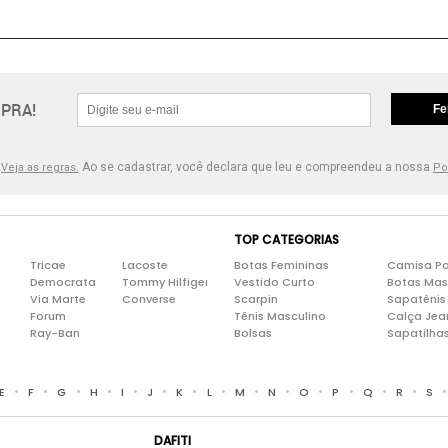
PRA!
Fe
.
Ao se cadastrar, você declara que leu e compreendeu a nossa
Veja as regras.
Po
TOP CATEGORIAS
Tricae
Lacoste
Botas Femininas
Camisa Po
Democrata
Tommy Hilfiger
Vestido Curto
Botas Mas
Via Marte
Converse
Scarpin
Sapatênis
Forum
Tênis Masculino
Calça Jea
Ray-Ban
Bolsas
Sapatilha
•
•
•
•
•
•
•
•
•
•
•
•
•
•
E
F
G
H
I
J
K
L
M
N
O
P
Q
R
S
DAFITI