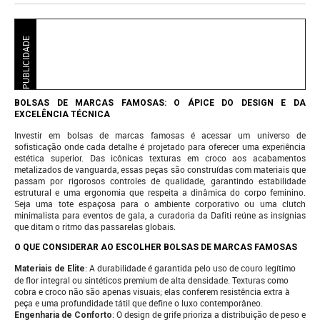
PUBLICIDADE
BOLSAS DE MARCAS FAMOSAS: O ÁPICE DO DESIGN E DA
EXCELÊNCIA TÉCNICA
Investir em bolsas de marcas famosas é acessar um universo de
sofisticação onde cada detalhe é projetado para oferecer uma experiência
estética superior. Das icônicas texturas em croco aos acabamentos
metalizados de vanguarda, essas peças são construídas com materiais que
passam por rigorosos controles de qualidade, garantindo estabilidade
estrutural e uma ergonomia que respeita a dinâmica do corpo feminino.
Seja uma tote espaçosa para o ambiente corporativo ou uma clutch
minimalista para eventos de gala, a curadoria da Dafiti reúne as insígnias
que ditam o ritmo das passarelas globais.
O QUE CONSIDERAR AO ESCOLHER BOLSAS DE MARCAS FAMOSAS
: A durabilidade é garantida pelo uso de couro legítimo
Materiais de Elite
de flor integral ou sintéticos premium de alta densidade. Texturas como
cobra e croco não são apenas visuais; elas conferem resistência extra à
peça e uma profundidade tátil que define o luxo contemporâneo.
: O design de grife prioriza a distribuição de peso e
Engenharia de Conforto