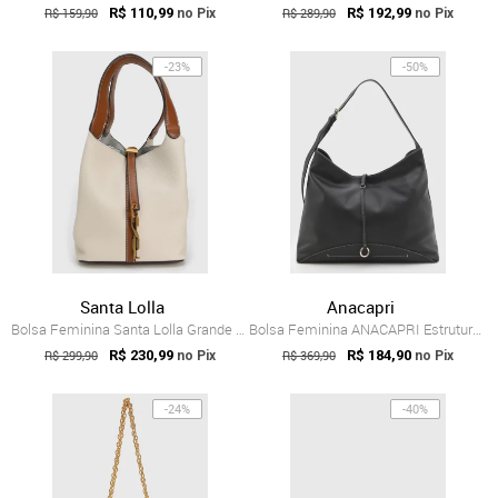
R$ 159,90
R$ 110,99
R$ 289,90
R$ 192,99
no Pix
no Pix
-23%
-50%
Santa Lolla
Anacapri
Bolsa Feminina Santa Lolla Grande Textur...
Bolsa Feminina ANACAPRI Estruturada Preta
R$ 299,90
R$ 230,99
R$ 369,90
R$ 184,90
no Pix
no Pix
-24%
-40%