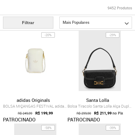
9452
Produtos
Mais Populares
Filtrar
-20%
-29%
adidas Originals
Santa Lolla
BOLSA MIÇANGAS FESTIVAL adidas Originals Branco
Bolsa Tiracolo Santa Lolla Alça Dupla Preta
R$ 249,99
R$ 199,99
R$ 299,90
R$ 211,99
no Pix
PATROCINADO
PATROCINADO
-58%
-39%