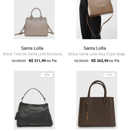
Santa Lolla
Santa Lolla
Bolsa Tiracolo Santa Lolla Estruturada Bege
Bolsa Santa Lolla Alça Dupla Bege
R$ 399,99
R$ 211,99
R$ 399,90
R$ 263,99
no Pix
no Pix
-58%
-35%