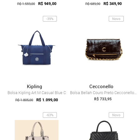
R$ 1.559,00
R$ 949,00
R$ 689,90
R$ 349,90
-39%
Novo
Kipling
Cecconello
Bolsa Kipling Art M Casual Blue C
Bolsa Bellah Couro Preto Cecconello C2547-2
R$ 733,95
R$ 1.805,00
R$ 1.099,00
-63%
Novo