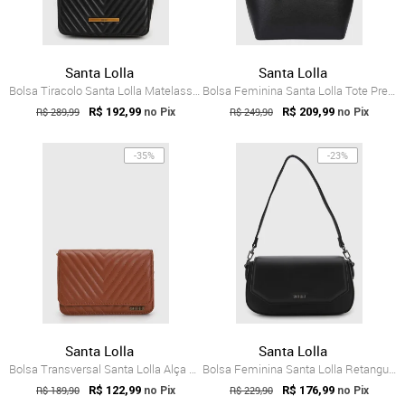
Santa Lolla
Santa Lolla
Bolsa Tiracolo Santa Lolla Matelassê Preta
Bolsa Feminina Santa Lolla Tote Preta
R$ 289,99
R$ 192,99
R$ 249,90
R$ 209,99
no Pix
no Pix
-35%
-23%
Santa Lolla
Santa Lolla
Bolsa Transversal Santa Lolla Alça Ajust...
Bolsa Feminina Santa Lolla Retangular Preta
R$ 189,90
R$ 122,99
R$ 229,90
R$ 176,99
no Pix
no Pix