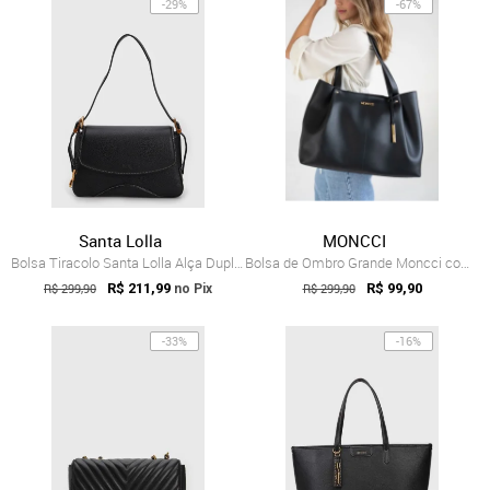
-29%
-67%
Santa Lolla
MONCCI
Bolsa Tiracolo Santa Lolla Alça Dupla Preta
Bolsa de Ombro Grande Moncci com carteira Preto
R$ 299,90
R$ 211,99
R$ 299,90
R$ 99,90
no Pix
-33%
-16%