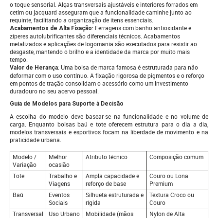
o toque sensorial. Alças transversais ajustáveis e interiores forrados em
cetim ou jacquard asseguram que a funcionalidade caminhe junto ao
requinte, facilitando a organização de itens essenciais.
: Ferragens com banho antioxidante e
Acabamentos de Alta Fixação
zíperes autolubrificantes são diferenciais técnicos. Acabamentos
metalizados e aplicações de logomania são executados para resistir ao
desgaste, mantendo o brilho e a identidade da marca por muito mais
tempo.
: Uma bolsa de marca famosa é estruturada para não
Valor de Herança
deformar com o uso contínuo. A fixação rigorosa de pigmentos e o reforço
em pontos de tração consolidam o acessório como um investimento
duradouro no seu acervo pessoal.
Guia de Modelos para Suporte à Decisão
A escolha do modelo deve basear-se na funcionalidade e no volume de
carga. Enquanto bolsas baú e tote oferecem estrutura para o dia a dia,
modelos transversais e esportivos focam na liberdade de movimento e na
praticidade urbana.
Modelo /
Melhor
Atributo técnico
Composição comum
Variação
ocasião
Tote
Trabalho e
Ampla capacidade e
Couro ou Lona
Viagens
reforço de base
Premium
Baú
Eventos
Silhueta estruturada e
Textura Croco ou
Sociais
rígida
Couro
Transversal
Uso Urbano
Mobilidade (mãos
Nylon de Alta