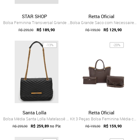
STAR SHOP
Retta Oficial
Bolsa Feminina Transversal Grande De Omb...
Bolsa Grande Saco com Necessaire Juliana Marfim
R$ 299,90
R$ 189,90
R$ 199,90
R$ 129,90
-13%
-20%
Santa Lolla
Retta Oficial
Bolsa Média Santa Lolla Matelassê Preta
Kit 3 Peças Bolsa Feminina Média com Tra...
R$ 299,90
R$ 259,89
R$ 199,90
R$ 159,90
no Pix