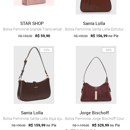
STAR SHOP
Santa Lolla
Bolsa Feminina Grande Transversal De Omb...
Bolsa Feminina Santa Lolla Estruturada Marrom
R$ 159,90
R$ 59,90
R$ 199,90
R$ 156,99
no Pix
-20%
-56%
Santa Lolla
Jorge Bischoff
Bolsa Feminina Santa Lolla Alça Ajustável Marrom
Bolsa Feminina Jorge Bischoff Couro Estr...
R$ 199,90
R$ 159,99
R$ 1.199,00
R$ 529,99
no Pix
no Pix