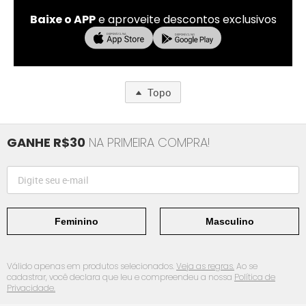
Baixe o APP
e aproveite descontos exclusivos
Topo
GANHE R$30
NA PRIMEIRA COMPRA!
Feminino
Masculino
Válido apenas em produtos selecionados.
Veja as regras.
Ao se
cadastrar, você declara que leu e compreendeu a nossa
Política de
Privacidade.