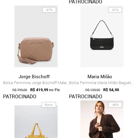
PATROCINADO
-47%
-61%
Jorge Bischoff
Maria Milão
Bolsa Feminina Jorge Bischoff Matelassê ...
Bolsa Feminina Maria Milão Baguete Preta
R$ 799,00
R$ 419,99
R$ 139,90
R$ 54,90
no Pix
PATROCINADO
PATROCINADO
Novo
-46%