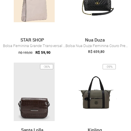
STAR SHOP
Nua Duza
Bolsa Feminina Grande Transversal De Omb...
Bolsa Nua Duza Feminina Couro Preto
R$ 659,80
R$ 159,90
R$ 59,90
-36%
-39%
Santa Lolla
Kipling