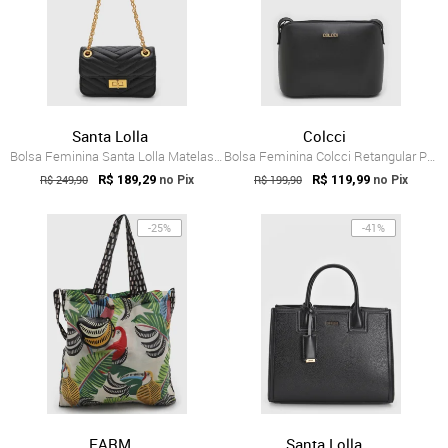
Santa Lolla
Colcci
Bolsa Feminina Santa Lolla Matelassada Preta
Bolsa Feminina Colcci Retangular Preta
R$ 249,90
R$ 189,29
R$ 199,90
R$ 119,99
no Pix
no Pix
-25%
-41%
FARM
Santa Lolla