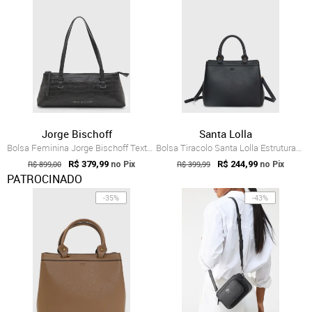
Jorge Bischoff
Santa Lolla
Bolsa Feminina Jorge Bischoff Textura Croco Preta
Bolsa Tiracolo Santa Lolla Estruturada Preta
R$ 899,00
R$ 379,99
R$ 399,99
R$ 244,99
no Pix
no Pix
PATROCINADO
-35%
-43%