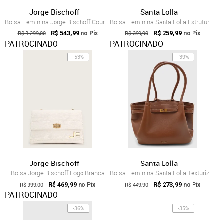
Jorge Bischoff
Santa Lolla
Bolsa Feminina Jorge Bischoff Couro Preta
Bolsa Feminina Santa Lolla Estruturada Marrom
R$ 1.299,00
R$ 543,99
R$ 399,90
R$ 259,99
no Pix
no Pix
PATROCINADO
PATROCINADO
-53%
-39%
Jorge Bischoff
Santa Lolla
Bolsa Jorge Bischoff Logo Branca
Bolsa Feminina Santa Lolla Texturizada Marrom
R$ 999,00
R$ 469,99
R$ 449,90
R$ 273,99
no Pix
no Pix
PATROCINADO
-36%
-35%