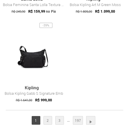
Bolsa Feminina Santa Lolla Textura Croco Marrom
Bolsa Kipling Art M Green Moss
R$ 249,90
R$ 159,99
R$ 1.805,00
R$ 1.099,00
no Pix
-39%
Kipling
Bolsa Kipling Gabb S Signature Emb
R$ 1.641,00
R$ 999,00
...
1
2
3
197