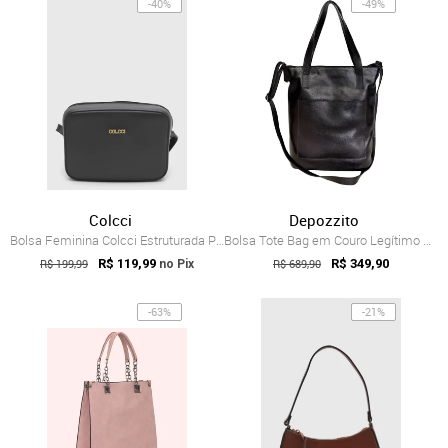
-40%
-49%
Colcci
Depozzito
Bolsa Feminina Colcci Estruturada PVC Preta
Bolsa Tote Bag em Couro Legítimo Preta c...
R$ 199,99
R$ 119,99
R$ 689,90
R$ 349,90
no Pix
-63%
-21%