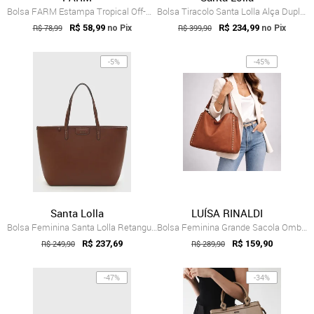
Bolsa FARM Estampa Tropical Off-White
Bolsa Tiracolo Santa Lolla Alça Dupla Preta
R$ 78,99
R$ 58,99
R$ 399,90
R$ 234,99
no Pix
no Pix
-5%
-45%
Santa Lolla
LUÍSA RINALDI
Bolsa Feminina Santa Lolla Retangular Marrom
Bolsa Feminina Grande Sacola Ombro Grand...
R$ 249,90
R$ 237,69
R$ 289,90
R$ 159,90
-47%
-34%