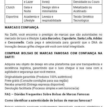
e Lazer
livres)
Densidade ou Couro
Clutch
Gala e
Design slim e
Metalizado ou
Noite
minimalista
Acetinado
Esportiva
Academia e
Leveza e
Tecido Sintético
Lifestyle
respirabilidade
Tecnológico
MARCAS E CONFIANÇA
Na Dafiti, você encontra o prestígio de marcas que são autoridades no
mercado de luxo e lifestyle:
,
,
,
Luiza Barcelos
Capodarte
Santa Lolla
Adidas
e
. Cada peça é selecionada para garantir que o DNA de
Cecconello
inovação dessas grifes chegue até você com total integridade.
COMPRAR BOLSAS DE MARCAS FAMOSAS COM CONFIANÇA NA
DAFITI
Adquira seu objeto de desejo em uma plataforma que une transparência e
excelência logística, garantindo que o luxo chegue à sua casa com a
agilidade e segurança que você merece.
Originalidade garantida (Produtos 100% autênticos)
Frete grátis (Consulte condições para sua região)
Receba amanhã (Entrega expressa disponível)
Devolução facilitada (Processo simples e sem burocracia)
FAQ — Dúvidas Frequentes Sobre Bolsas de Marcas Famosas
Como identificar a autenticidade de bolsas de marcas famosas?
Bolsas originais possuem acabamentos impecáveis, costuras simétricas e