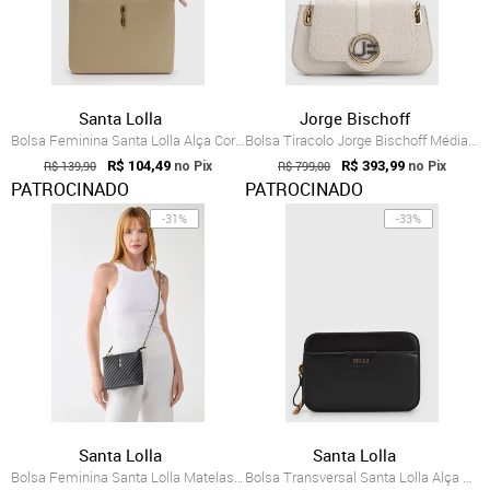
Santa Lolla
Jorge Bischoff
Bolsa Feminina Santa Lolla Alça Corrente Bege
Bolsa Tiracolo Jorge Bischoff Média Off-White
R$ 139,90
R$ 104,49
R$ 799,00
R$ 393,99
no Pix
no Pix
PATROCINADO
PATROCINADO
-31%
-33%
Santa Lolla
Santa Lolla
Bolsa Feminina Santa Lolla Matelassê Preta
Bolsa Transversal Santa Lolla Alça Ajust...