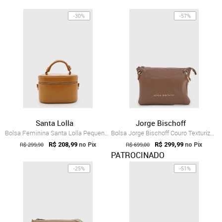
-30%
-57%
Santa Lolla
Jorge Bischoff
Bolsa Feminina Santa Lolla Pequena Caramelo
Bolsa Jorge Bischoff Couro Texturizado Marrom
R$ 299,90
R$ 208,99
R$ 699,00
R$ 299,99
no Pix
no Pix
PATROCINADO
-25%
-51%