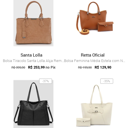
Santa Lolla
Retta Oficial
Bolsa Tiracolo Santa Lolla Alça Removivel Bege
Bolsa Feminina Média Estela com Necessai...
R$ 399,90
R$ 253,99
R$ 199,90
R$ 129,90
no Pix
-37%
-35%