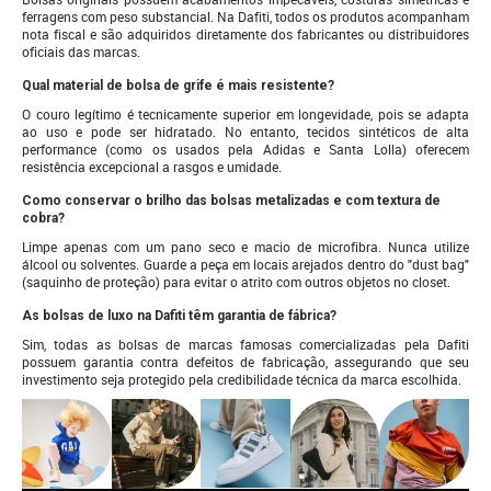
ferragens com peso substancial. Na Dafiti, todos os produtos acompanham
nota fiscal e são adquiridos diretamente dos fabricantes ou distribuidores
oficiais das marcas.
Qual material de bolsa de grife é mais resistente?
O couro legítimo é tecnicamente superior em longevidade, pois se adapta
ao uso e pode ser hidratado. No entanto, tecidos sintéticos de alta
performance (como os usados pela Adidas e Santa Lolla) oferecem
resistência excepcional a rasgos e umidade.
Como conservar o brilho das bolsas metalizadas e com textura de
cobra?
Limpe apenas com um pano seco e macio de microfibra. Nunca utilize
álcool ou solventes. Guarde a peça em locais arejados dentro do "dust bag"
(saquinho de proteção) para evitar o atrito com outros objetos no closet.
As bolsas de luxo na Dafiti têm garantia de fábrica?
Sim, todas as bolsas de marcas famosas comercializadas pela Dafiti
possuem garantia contra defeitos de fabricação, assegurando que seu
investimento seja protegido pela credibilidade técnica da marca escolhida.