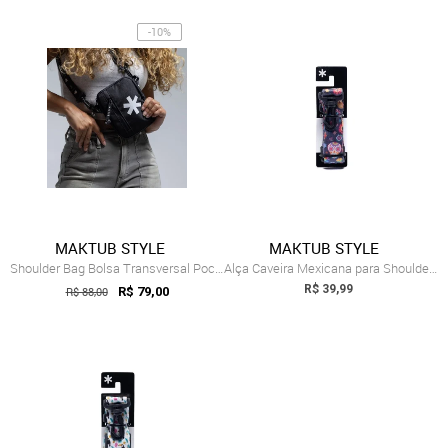
-10%
MAKTUB STYLE
MAKTUB STYLE
Shoulder Bag Bolsa Transversal Pochete A...
Alça Caveira Mexicana para Shoulder Bag - Maktub
R$ 39,99
R$ 88,00
R$ 79,00