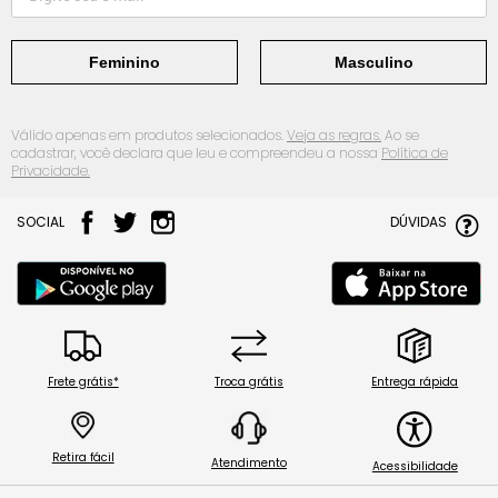
Feminino
Masculino
Válido apenas em produtos selecionados.
Veja as regras.
Ao se
cadastrar, você declara que leu e compreendeu a nossa
Política de
Privacidade.
SOCIAL
DÚVIDAS
Frete grátis*
Troca grátis
Entrega rápida
Retira fácil
Atendimento
Acessibilidade