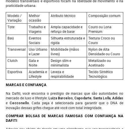
modelos transversais e esportivos focam na liberdade de movimento e na
praticidade urbana.
Modelo /
Melhor
Atributo técnico
Composição comum
Variação
ocasião
Tote
Trabalho e
Ampla capacidade e
Couro ou Lona
Viagens
reforço de base
Premium
Baú
Eventos
Silhueta estruturada e
Textura Croco ou
Sociais
rígida
Couro
Transversal
Uso Urbano
Mobilidade (mãos
Nylon de Alta
e Lazer
livres)
Densidade ou Couro
Clutch
Gala e
Design slim e
Metalizado ou
Noite
minimalista
Acetinado
Esportiva
Academia e
Leveza e
Tecido Sintético
Lifestyle
respirabilidade
Tecnológico
MARCAS E CONFIANÇA
Na Dafiti, você encontra o prestígio de marcas que são autoridades no
mercado de luxo e lifestyle:
,
,
,
Luiza Barcelos
Capodarte
Santa Lolla
Adidas
e
. Cada peça é selecionada para garantir que o DNA de
Cecconello
inovação dessas grifes chegue até você com total integridade.
COMPRAR BOLSAS DE MARCAS FAMOSAS COM CONFIANÇA NA
DAFITI