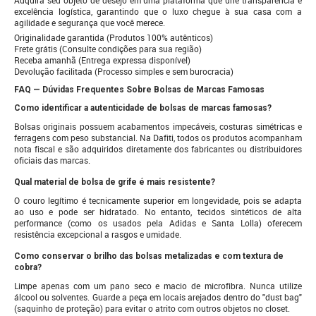
Adquira seu objeto de desejo em uma plataforma que une transparência e
excelência logística, garantindo que o luxo chegue à sua casa com a
agilidade e segurança que você merece.
Originalidade garantida (Produtos 100% autênticos)
Frete grátis (Consulte condições para sua região)
Receba amanhã (Entrega expressa disponível)
Devolução facilitada (Processo simples e sem burocracia)
FAQ — Dúvidas Frequentes Sobre Bolsas de Marcas Famosas
Como identificar a autenticidade de bolsas de marcas famosas?
Bolsas originais possuem acabamentos impecáveis, costuras simétricas e
ferragens com peso substancial. Na Dafiti, todos os produtos acompanham
nota fiscal e são adquiridos diretamente dos fabricantes ou distribuidores
oficiais das marcas.
Qual material de bolsa de grife é mais resistente?
O couro legítimo é tecnicamente superior em longevidade, pois se adapta
ao uso e pode ser hidratado. No entanto, tecidos sintéticos de alta
performance (como os usados pela Adidas e Santa Lolla) oferecem
resistência excepcional a rasgos e umidade.
Como conservar o brilho das bolsas metalizadas e com textura de
cobra?
Limpe apenas com um pano seco e macio de microfibra. Nunca utilize
álcool ou solventes. Guarde a peça em locais arejados dentro do "dust bag"
(saquinho de proteção) para evitar o atrito com outros objetos no closet.