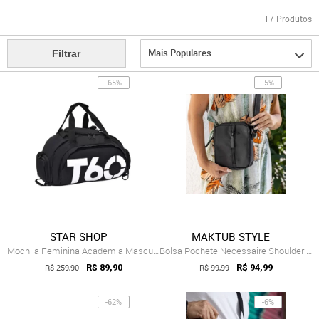
17
Produtos
Mais Populares
Filtrar
-65%
-5%
STAR SHOP
MAKTUB STYLE
Mochila Feminina Academia Masculina Mala...
Bolsa Pochete Necessaire Shoulder Bag Ma...
R$ 259,90
R$ 89,90
R$ 99,99
R$ 94,99
-62%
-6%