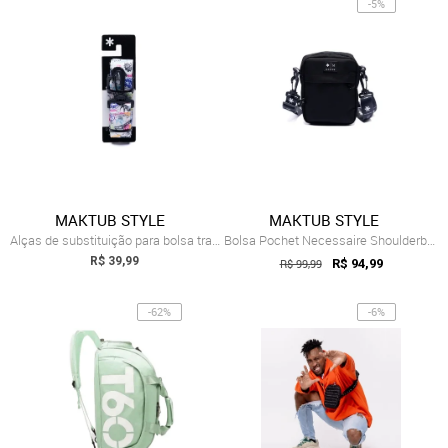
-5%
MAKTUB STYLE
MAKTUB STYLE
Alças de substituição para bolsa transve...
Bolsa Pochet Necessaire Shoulderbag Makt...
R$ 39,99
R$ 99,99
R$ 94,99
-62%
-6%