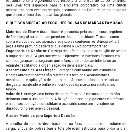
estrutural e uma ergonomia que respeita a dinâmica do corpo feminino.
Seja uma tote espaçosa para o ambiente corporativo ou uma clutch
minimalista para eventos de gala, a curadoria da Dafiti reúne as insígnias
que ditam o ritmo das passarelas globais.
O QUE CONSIDERAR AO ESCOLHER BOLSAS DE MARCAS FAMOSAS
: A durabilidade é garantida pelo uso de couro legítimo
Materiais de Elite
de flor integral ou sintéticos premium de alta densidade. Texturas como
cobra e croco não são apenas visuais; elas conferem resistência extra à
peça e uma profundidade tátil que define o luxo contemporâneo.
: O design de grife prioriza a distribuição de peso e
Engenharia de Conforto
o toque sensorial. Alças transversais ajustáveis e interiores forrados em
cetim ou jacquard asseguram que a funcionalidade caminhe junto ao
requinte, facilitando a organização de itens essenciais.
: Ferragens com banho antioxidante e
Acabamentos de Alta Fixação
zíperes autolubrificantes são diferenciais técnicos. Acabamentos
metalizados e aplicações de logomania são executados para resistir ao
desgaste, mantendo o brilho e a identidade da marca por muito mais
tempo.
: Uma bolsa de marca famosa é estruturada para não
Valor de Herança
deformar com o uso contínuo. A fixação rigorosa de pigmentos e o reforço
em pontos de tração consolidam o acessório como um investimento
duradouro no seu acervo pessoal.
Guia de Modelos para Suporte à Decisão
A escolha do modelo deve basear-se na funcionalidade e no volume de
carga. Enquanto bolsas baú e tote oferecem estrutura para o dia a dia,