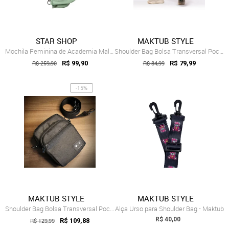
STAR SHOP
MAKTUB STYLE
Mochila Feminina de Academia Mala Viagem...
Shoulder Bag Bolsa Transversal Pochete A...
R$ 259,90
R$ 99,90
R$ 84,99
R$ 79,99
-15%
MAKTUB STYLE
MAKTUB STYLE
Shoulder Bag Bolsa Transversal Pochete A...
Alça Urso para Shoulder Bag - Maktub
R$ 40,00
R$ 129,99
R$ 109,88