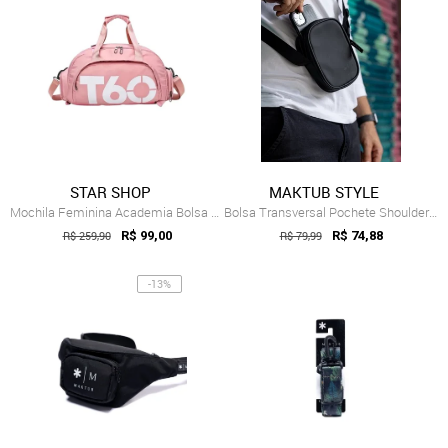
STAR SHOP
MAKTUB STYLE
Mochila Feminina Academia Bolsa Esportiv...
Bolsa Transversal Pochete Shoulder Bag M...
R$ 259,90
R$ 99,00
R$ 79,99
R$ 74,88
-13%