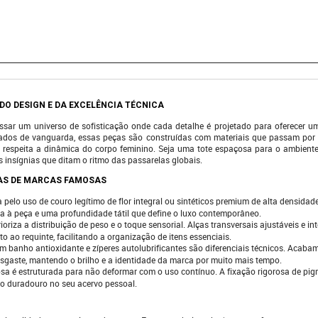
DO DESIGN E DA EXCELÊNCIA TÉCNICA
sar um universo de sofisticação onde cada detalhe é projetado para oferecer uma
dos de vanguarda, essas peças são construídas com materiais que passam por r
e respeita a dinâmica do corpo feminino. Seja uma tote espaçosa para o ambiente
as insígnias que ditam o ritmo das passarelas globais.
SAS DE MARCAS FAMOSAS
a pelo uso de couro legítimo de flor integral ou sintéticos premium de alta densida
tra à peça e uma profundidade tátil que define o luxo contemporâneo.
prioriza a distribuição de peso e o toque sensorial. Alças transversais ajustáveis e i
 ao requinte, facilitando a organização de itens essenciais.
om banho antioxidante e zíperes autolubrificantes são diferenciais técnicos. Acaba
esgaste, mantendo o brilho e a identidade da marca por muito mais tempo.
a é estruturada para não deformar com o uso contínuo. A fixação rigorosa de pig
o duradouro no seu acervo pessoal.