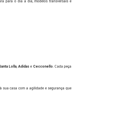
ra para o dia a dia, modelos transversais e
,
e
. Cada peça
Santa Lolla
Adidas
Cecconello
 à sua casa com a agilidade e segurança que