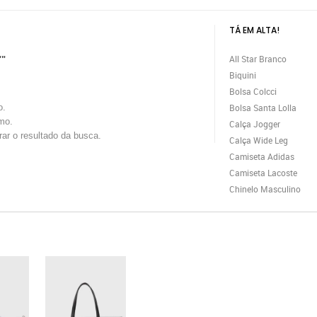
TÁ EM ALTA!
All Star Branco
""
Biquini
Bolsa Colcci
o.
Bolsa Santa Lolla
mo.
Calça Jogger
trar o resultado da busca.
Calça Wide Leg
Camiseta Adidas
Camiseta Lacoste
Chinelo Masculino