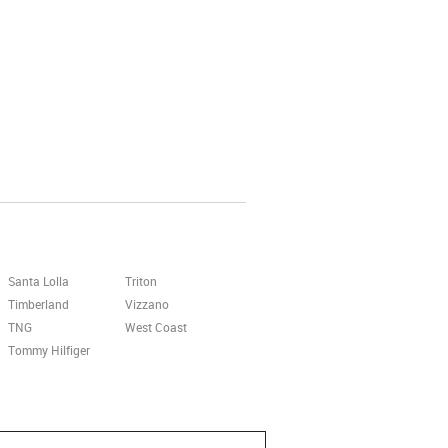
Santa Lolla
Triton
Timberland
Vizzano
TNG
West Coast
Tommy Hilfiger