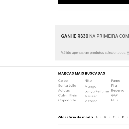
NA PRIMEIRA COM
GANHE R$30
Válido apenas em produtos selecionados.
V
MARCAS MAIS BUSCADAS
Colcci
Nike
Puma
Santa Lolla
Fila
Mango
Adidas
Reserva
Lança Perfume
Calvin Klein
GAP
Melissa
Capodarte
Ellus
Vizzano
•
•
•
•
Glossário de moda
A
B
C
D