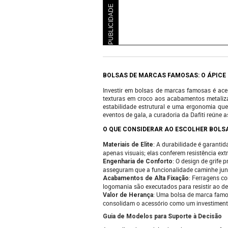
PUBLICIDADE
BOLSAS DE MARCAS FAMOSAS: O ÁPICE 
Investir em bolsas de marcas famosas é aces
texturas em croco aos acabamentos metaliza
estabilidade estrutural e uma ergonomia qu
eventos de gala, a curadoria da Dafiti reúne 
O QUE CONSIDERAR AO ESCOLHER BOL
: A durabilidade é garantid
Materiais de Elite
apenas visuais; elas conferem resistência ex
: O design de grife 
Engenharia de Conforto
asseguram que a funcionalidade caminhe junto
: Ferragens c
Acabamentos de Alta Fixação
logomania são executados para resistir ao d
: Uma bolsa de marca famos
Valor de Herança
consolidam o acessório como um investiment
Guia de Modelos para Suporte à Decisão