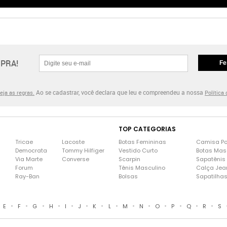
PRA!
Fe
Ao se cadastrar, você declara que leu e compreendeu a nossa
eja as regras.
Política
TOP CATEGORIAS
Tricae
Lacoste
Botas Femininas
Camisa Po
Democrata
Tommy Hilfiger
Vestido Curto
Botas Mas
Via Marte
Converse
Scarpin
Sapatênis
Forum
Tênis Masculino
Calça Jea
Ray-Ban
Bolsas
Sapatilha
•
•
•
•
•
•
•
•
•
•
•
•
•
•
E
F
G
H
I
J
K
L
M
N
O
P
Q
R
S