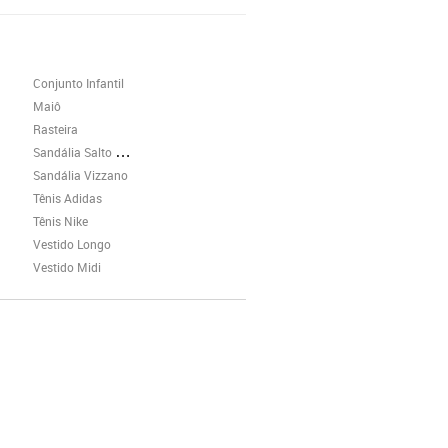
Conjunto Infantil
Maiô
Rasteira
Sandália Salto Grosso
Sandália Vizzano
Tênis Adidas
Tênis Nike
Vestido Longo
Vestido Midi