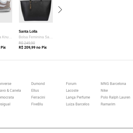
Santa Lolla
Tênis Vans Ua Knu Skool Bege
Bolsa Feminina Santa Lolla Tote Preta
R$ 249,90
 Pix
R$ 209,99
no Pix
onverse
Dumond
Forum
MNG Barcelona
avo & Canela
Ellus
Lacoste
Nike
emocrata
Ferracini
Lança Perfume
Polo Ralph Lauren
sigual
FiveBlu
Luiza Barcelos
Ramarim