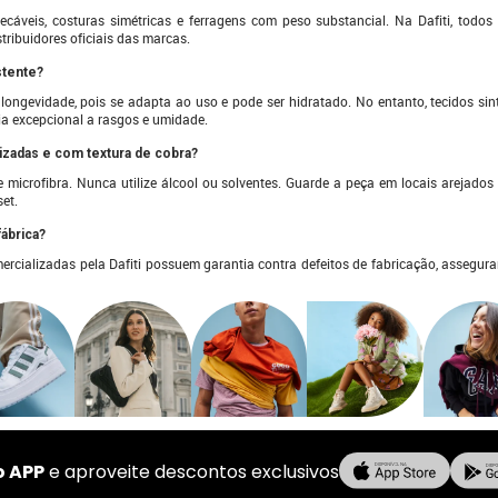
cáveis, costuras simétricas e ferragens com peso substancial. Na Dafiti, todo
tribuidores oficiais das marcas.
stente?
 longevidade, pois se adapta ao uso e pode ser hidratado. No entanto, tecidos si
cia excepcional a rasgos e umidade.
izadas e com textura de cobra?
icrofibra. Nunca utilize álcool ou solventes. Guarde a peça em locais arejados 
set.
fábrica?
rcializadas pela Dafiti possuem garantia contra defeitos de fabricação, assegura
o APP
e aproveite descontos exclusivos