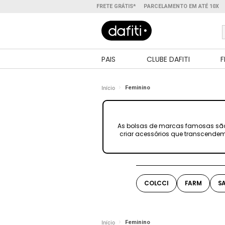
FRETE GRÁTIS*
PARCELAMENTO EM ATÉ 10X
PAIS
CLUBE DAFITI
F
Início
Feminino
As bolsas de marcas famosas são a
criar acessórios que transcendem
COLCCI
FARM
S
Início
Feminino