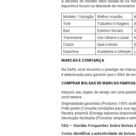
A escolha do modelo deve basear-se na func
esportivos focam na liberdade de movimento 
Modelo / Variação
Melhor ocasião
A
Tote
Trabalho e Viagens
A
Baú
Eventos Sociais
S
Transversal
Uso Urbano e Lazer
M
Clutch
Gala e Noite
D
Esportiva
Academia e Lifestyle
L
MARCAS E CONFIANÇA
Na Dafiti, você encontra o prestígio de marca
é selecionada para garantir que o DNA de ino
COMPRAR BOLSAS DE MARCAS FAMOSAS
Adquira seu objeto de desejo em uma plataf
você merece.
Originalidade garantida (Produtos 100% autê
Frete grátis (Consulte condições para sua reg
Receba amanhã (Entrega expressa disponível
Devolução facilitada (Processo simples e sem
FAQ — Dúvidas Frequentes Sobre Bolsas 
Como identificar a autenticidade de bolsa