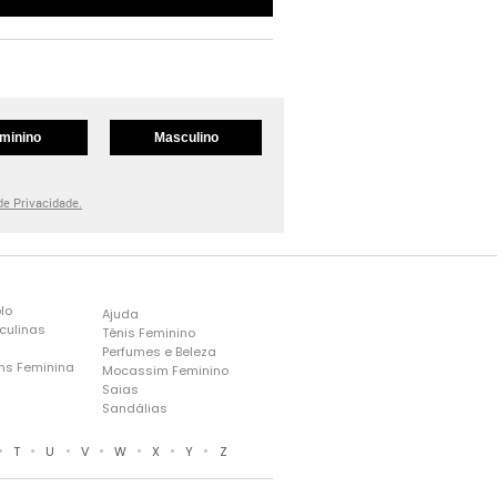
minino
Masculino
 de Privacidade.
lo
Ajuda
culinas
Tênis Feminino
Perfumes e Beleza
ns Feminina
Mocassim Feminino
s
Saias
Sandálias
•
•
•
•
•
•
•
T
U
V
W
X
Y
Z