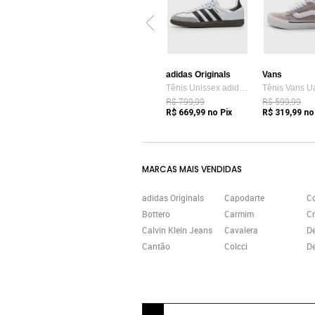
adidas Originals
Vans
Tênis Unissex adidas Originals Samba OG Branco
R$ 799,99
R$ 599,99
R$ 669,99
no Pix
R$ 319,99
no
MARCAS MAIS VENDIDAS
adidas Originals
Capodarte
C
Bottero
Carmim
Cr
Calvin Klein Jeans
Cavalera
D
Cantão
Colcci
De