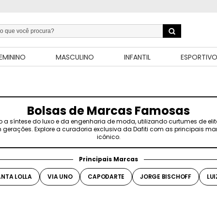
EMININO
MASCULINO
INFANTIL
ESPORTIV
Bolsas de Marcas Famosas
 síntese do luxo e da engenharia de moda, utilizando curtumes de elite
 gerações. Explore a curadoria exclusiva da Dafiti com as principais m
icônico.
Principais Marcas
ANTA LOLLA
VIA UNO
CAPODARTE
JORGE BISCHOFF
LU