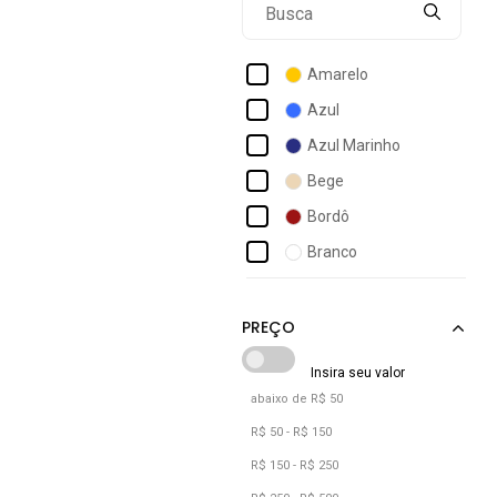
Arietto
Artlux
Amarelo
Bauarte
Azul
Bella Gio Rezende
Azul Marinho
Bellaniz
Bege
Bezzter
Bordô
Bossa Made In Brazil
Branco
Br Sports
Bronze
Brizza Arezzo
Café
Cacay
Camuflado
Cacci
Caramelo
abaixo de R$ 50
Castanho
R$ 50 - R$ 150
Cinza
R$ 150 - R$ 250