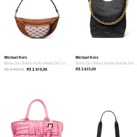
Michael Kors
Michael Kors
Bolsa De Ombro Hollis Média De Couro 35S...
Bolsa De Ombro Nolita Grand
R$ 4.355,00
R$ 2.615,00
R$ 2.615,00