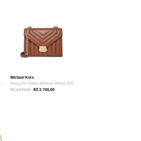
Michael Kors
lsa De Ombro Whitney Média 35R4swhl6u406
Bolsa De Ombro Whitney Média 35R4gwhl6u230
R$ 4.570,00
R$ 2.740,00