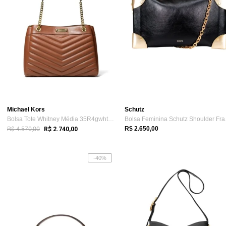
Michael Kors
Schutz
Bolsa Tote Whitney Média 35R4gwht6u230
Bolsa
R$ 4.570,00
R$ 2.650,00
R$ 2.740,00
-40%