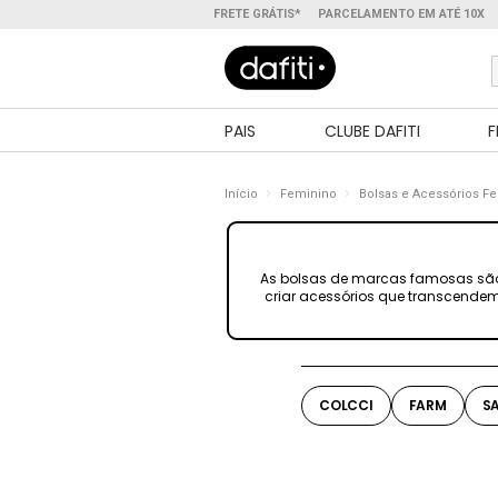
FRETE GRÁTIS*
PARCELAMENTO EM ATÉ 10X
PAIS
CLUBE DAFITI
F
Início
Feminino
Bolsas e Acessórios F
As bolsas de marcas famosas são a
criar acessórios que transcendem
COLCCI
FARM
S