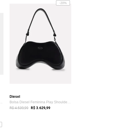
-20%
Diesel
o Grande Tear Panna - 2000331 L...
Bolsa Diesel Feminina Play Shoulder Preta
R$ 4.539,99
R$ 3.629,99