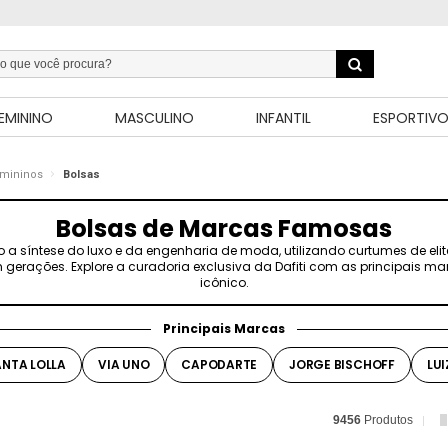
EMININO
MASCULINO
INFANTIL
ESPORTIV
emininos
Bolsas
Bolsas de Marcas Famosas
 síntese do luxo e da engenharia de moda, utilizando curtumes de elite
 gerações. Explore a curadoria exclusiva da Dafiti com as principais m
icônico.
Principais Marcas
ANTA LOLLA
VIA UNO
CAPODARTE
JORGE BISCHOFF
LU
9456
Produtos