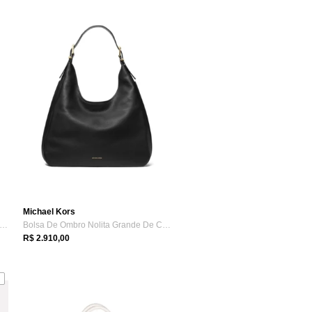
Michael Kors
lsa Tranversal Jet Set Logo Média 35S4gtfs6b200
Bolsa De Ombro Nolita Grande De Couro 30...
R$ 2.910,00