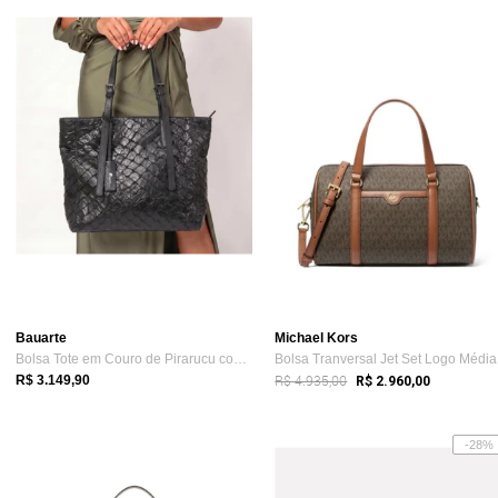
Bauarte
Michael Kors
Bolsa Tote em Couro de Pirarucu com Alça...
Bo
R$ 4.935,00
R$ 3.149,90
R$ 2.960,00
-28%