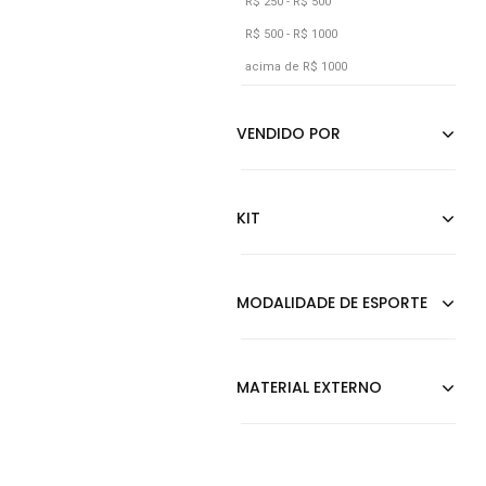
Cobra
R$ 250 - R$ 500
R$ 500 - R$ 1000
Cobre
acima de R$ 1000
Coral
Cáqui
Dourado
Estampado
Furta Cor
Grafite