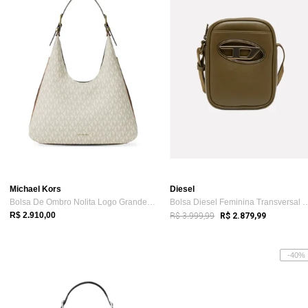
Michael Kors
Diesel
Bolsa De Ombro Nolita Logo Grande 30F5gy5h7b149
Bolsa Diesel Feminina Trans
R$ 3.999,99
R$ 2.910,00
R$ 2.879,99
-40%