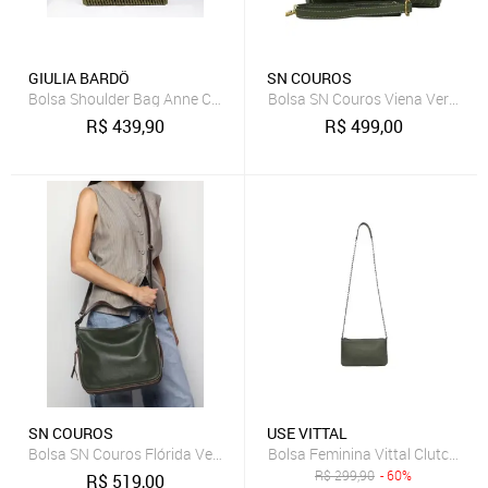
GIULIA BARDÔ
SN COUROS
Bolsa Shoulder Bag Anne Camurça Trançada Média Tiracolo de Ombro
Bolsa SN Couros Viena Verde
R$
439,90
R$
499,00
SN COUROS
USE VITTAL
Bolsa SN Couros Flórida Verde/Marrom
Bolsa Feminina Vittal Clutch Ann
R$
299,90
- 60%
R$
519,00