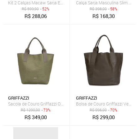
Kit 2 Calças Macaw Sarja Elastano Insert Verde e Azul Marinho Multi
R$
599,90
- 52%
R$
398,00
- 58%
R$
288,06
R$
168,30
GRIFFAZZI
GRIFFAZZI
Sacola de Couro Griffazzi Oliva
Bolsa de Couro Griffazzi Verde Ol
R$
1290,00
- 73%
R$
996,00
- 70%
R$
349,00
R$
299,00