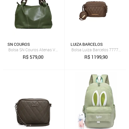
SN COUROS
LUIZA BARCELOS
Bolsa SN Couros Atenas Verde/Marrom
B
R$
579,00
R$
1199,90