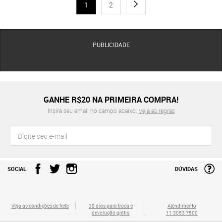
1
2
PUBLICIDADE
GANHE R$20 NA PRIMEIRA COMPRA!
Insira seu email no campo abaixo.
Veja as regras
SOCIAL
DÚVIDAS
Veja as condições de frete
30 dias para troca e
Atendimento
devolução grátis
11 3053 7500