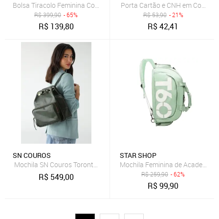
Bolsa Tiracolo Feminina Couro Legitimo Matelassê Xadrez Verde Es
Porta Cartão e CNH em Couro Ar
R$
399,90
- 65%
R$
53,90
- 21%
R$
139,80
R$
42,41
SN COUROS
STAR SHOP
Mochila SN Couros Toronto Verde
Mochila Feminina de Academia M
R$
259,90
- 62%
R$
549,00
R$
99,90