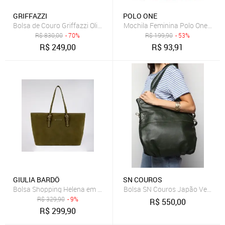
GRIFFAZZI
POLO ONE
Bolsa de Couro Griffazzi Oliva
Mochila Feminina Polo One Infan
R$
830,00
- 70%
R$
199,90
- 53%
R$
249,00
R$
93,91
GIULIA BARDÔ
SN COUROS
Bolsa Shopping Helena em Camurça Tiracolo Grande de Ombro e Mão
Bolsa SN Couros Japão Verde
R$
329,90
- 9%
R$
550,00
R$
299,90