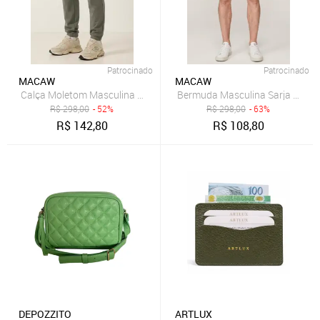
Patrocinado
Patrocinado
MACAW
MACAW
Calça Moletom Masculina Reta Conforto Cintura Elastico Verde
R$
298,00
- 52%
R$
298,00
- 63%
R$
142,80
R$
108,80
DEPOZZITO
ARTLUX