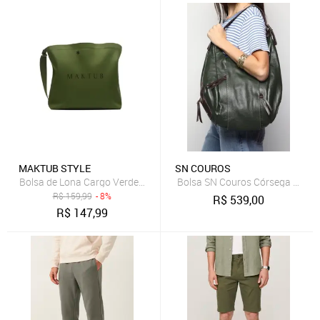
MAKTUB STYLE
SN COUROS
Bolsa de Lona Cargo Verde Maktub - Modelo de Ombro de Mão Acad
Bolsa SN Couros Córsega Verd
R$
159,99
- 8%
R$
539,00
R$
147,99