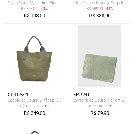
Kit 2 Calças Macaw Sarja Elastan
R$
398,00
- 50%
R$
599,90
- 44%
R$
198,00
R$
338,90
GRIFFAZZI
MARIART
Sacola de Couro Griffazzi Oliva
Carteira de Couro Mariart 649MR
R$
1290,00
- 73%
R$
99,90
- 20%
R$
349,00
R$
79,90