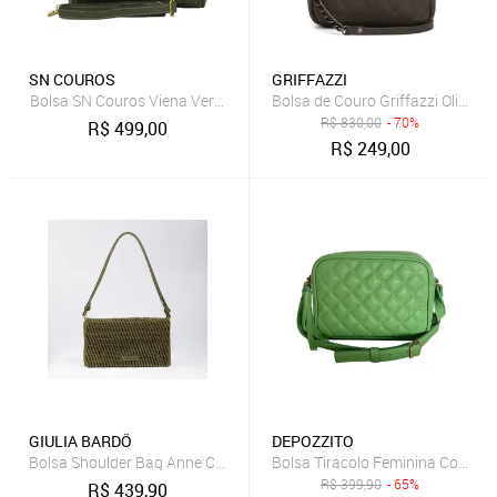
SN COUROS
GRIFFAZZI
Bolsa SN Couros Viena Verde
Bolsa de Couro Griffazzi Oliva
R$
830,00
- 70%
R$
499,00
R$
249,00
GIULIA BARDÔ
DEPOZZITO
Bolsa Shoulder Bag Anne Camurça Trançada Média Tiracolo de Ombro
Bolsa Tiracolo Feminina Couro 
R$
399,90
- 65%
R$
439,90