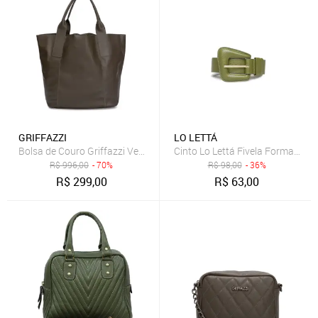
GRIFFAZZI
LO LETTÁ
Bolsa de Couro Griffazzi Verde Oliva
Cinto Lo Lettá Fivela Formato Di
R$
996,00
- 70%
R$
98,00
- 36%
R$
299,00
R$
63,00