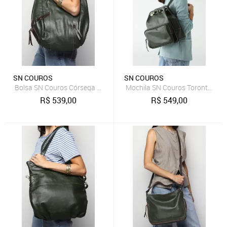
SN COUROS
SN COUROS
Bolsa SN Couros Córsega Verde/Marrom
Mochila SN Couros Toronto Ver
R$
539,00
R$
549,00