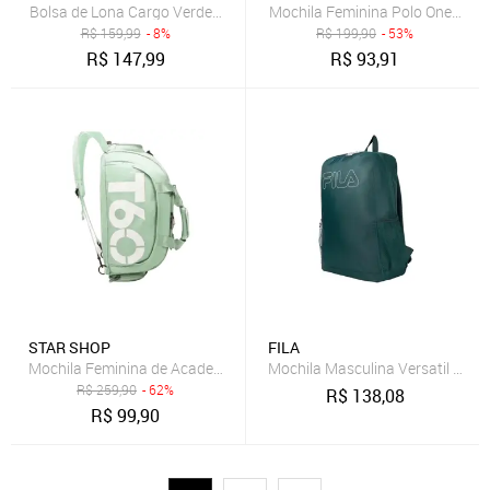
Bolsa de Lona Cargo Verde Maktub - Modelo de Ombro de Mão Acad
Mochila Feminina Polo One Infan
R$
159,99
- 8%
R$
199,90
- 53%
R$
147,99
R$
93,91
STAR SHOP
FILA
Mochila Feminina de Academia Mala Viagem Star Shop Verde
Mochila Masculina Versatil Dia a 
R$
259,90
- 62%
R$
138,08
R$
99,90