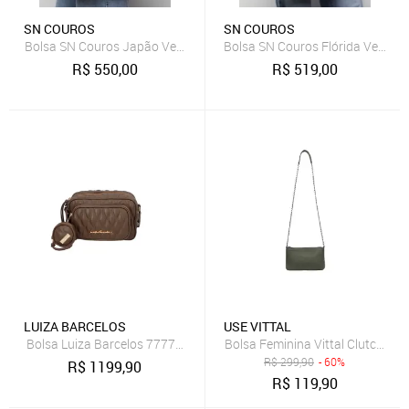
SN COUROS
SN COUROS
Bolsa SN Couros Japão Verde
Bolsa SN Couros Flórida Verde
R$
550,00
R$
519,00
LUIZA BARCELOS
USE VITTAL
Bolsa Luiza Barcelos 77770617 Verde Escuro
Bolsa Feminina Vittal Clutch Ann
R$
299,90
- 60%
R$
1199,90
R$
119,90