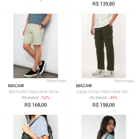
R$
139,80
Patrocinado
Patrocinado
MACAW
MACAW
Bermuda Masculina Sarja Chino Casual Confortável Algodão Verde
R$
348,00
- 52%
R$
368,00
- 46%
R$
168,00
R$
198,00