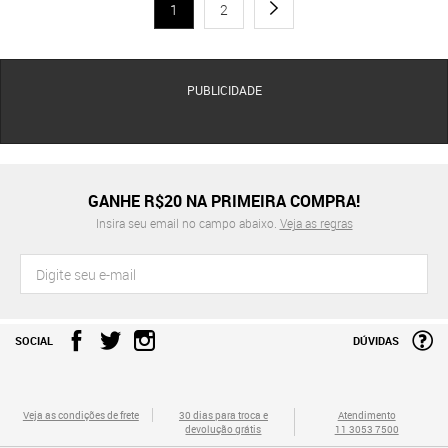
1
2
PUBLICIDADE
GANHE R$20 NA PRIMEIRA COMPRA!
Insira seu email no campo abaixo.
Veja as regras
SOCIAL
DÚVIDAS
Veja as condições de frete
30 dias para troca e
Atendimento
devolução grátis
11 3053 7500