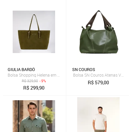
GIULIA BARDÔ
SN COUROS
Bolsa Shopping Helena em Camurça Tiracolo Grande de Ombro e Mão
Bolsa SN Couros Atenas Verde
R$
329,90
- 9%
R$
579,00
R$
299,90