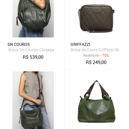
SN COUROS
GRIFFAZZI
Bolsa SN Couros Córsega Verde/Marrom
Bolsa de Couro Griffazzi Oliva
R$
830,00
- 70%
R$
539,00
R$
249,00