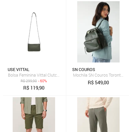
USE VITTAL
SN COUROS
Bolsa Feminina Vittal Clutch Annelise em Couro Verde Oliva Alça Cor
Mochila SN Couros Toronto Ver
R$
299,90
- 60%
R$
549,00
R$
119,90