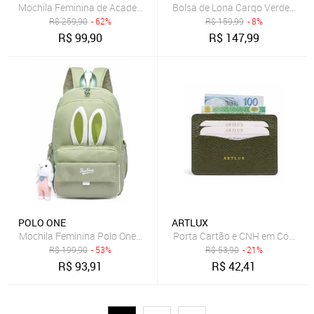
Mochila Feminina de Academia Mala Viagem Star Shop Verde
Bolsa de Lona Cargo Verde Mak
R$
259,90
- 62%
R$
159,99
- 8%
R$
99,90
R$
147,99
POLO ONE
ARTLUX
Mochila Feminina Polo One Infantil De Costas Espaçosa Coelho
Porta Cartão e CNH em Couro Ar
R$
199,90
- 53%
R$
53,90
- 21%
R$
93,91
R$
42,41