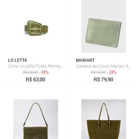
LO LETTÁ
MARIART
Cinto Lo Lettá Fivela Formato Diagonal Guiga Verde Militar
Carteira de Couro Mariart 649MR
R$
98,00
- 36%
R$
99,90
- 20%
R$
63,00
R$
79,90