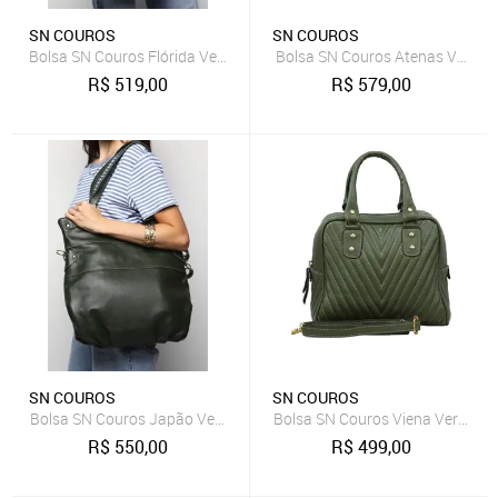
SN COUROS
SN COUROS
Bolsa SN Couros Flórida Verde/Marrom
Bolsa SN Couros Atenas Verde
R$
519,00
R$
579,00
SN COUROS
SN COUROS
Bolsa SN Couros Japão Verde
Bolsa SN Couros Viena Verde
R$
550,00
R$
499,00