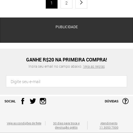
1
2
PUBLICIDADE
GANHE R$20 NA PRIMEIRA COMPRA!
Insira seu email no campo abaixo.
Veja as regras
SOCIAL
DÚVIDAS
Veja as condições de frete
30 dias para troca e
Atendimento
devolução grátis
11 3053 7500