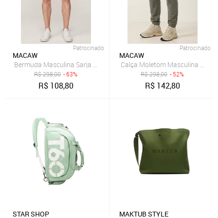
Patrocinado
Patrocinado
MACAW
MACAW
R$
298,00
- 63%
R$
298,00
- 52%
R$
108,80
R$
142,80
STAR SHOP
MAKTUB STYLE