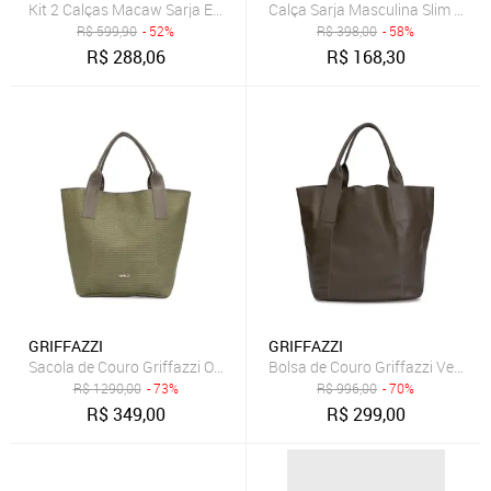
Kit 2 Calças Macaw Sarja Elastano Insert Verde e Azul Marinho Multi
R$
599,90
- 52%
R$
398,00
- 58%
R$
288,06
R$
168,30
GRIFFAZZI
GRIFFAZZI
Sacola de Couro Griffazzi Oliva
Bolsa de Couro Griffazzi Verde Ol
R$
1290,00
- 73%
R$
996,00
- 70%
R$
349,00
R$
299,00