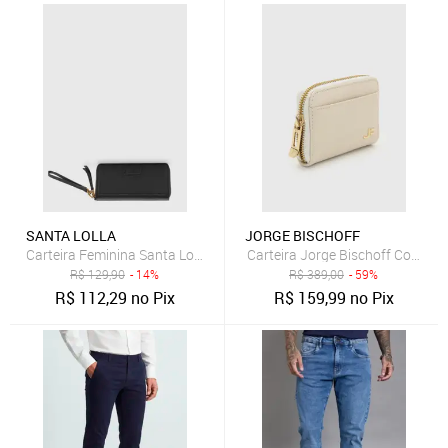
SANTA LOLLA
JORGE BISCHOFF
Carteira Feminina Santa Lolla Com Zíper Preto
Carteira Jorge Bischoff Couro 
R$
129,90
- 14%
R$
389,00
- 59%
R$
112,29
no Pix
R$
159,99
no Pix