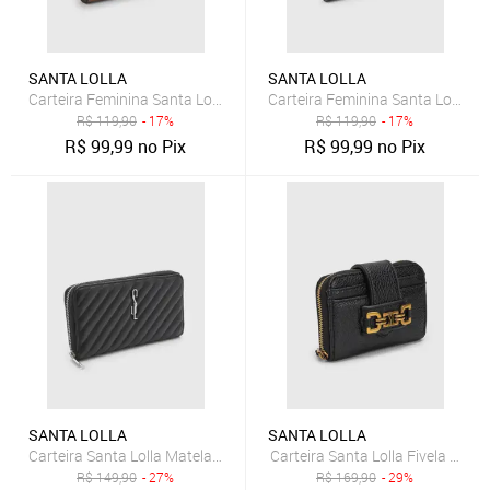
SANTA LOLLA
SANTA LOLLA
Carteira Feminina Santa Lolla Compacta Marrom
Carteira Feminina Santa Lolla C
R$
119,90
- 17%
R$
119,90
- 17%
R$
99,99
no Pix
R$
99,99
no Pix
SANTA LOLLA
SANTA LOLLA
Carteira Santa Lolla Matelassê Preta
Carteira Santa Lolla Fivela Preta
R$
149,90
- 27%
R$
169,90
- 29%