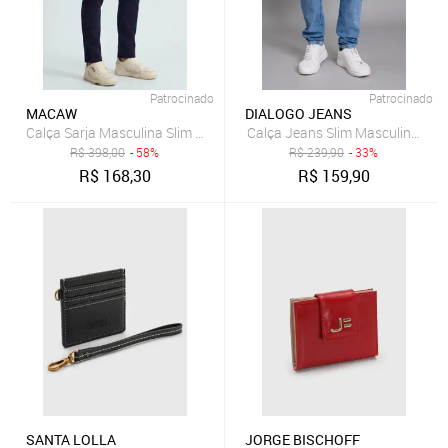
Patrocinado
Patrocinado
MACAW
DIALOGO JEANS
Calça Jeans Slim Masculina Arq
R$
398,00
- 58%
R$
239,90
- 33%
R$
168,30
R$
159,90
SANTA LOLLA
JORGE BISCHOFF