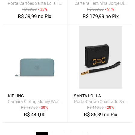
Porta Cartões Santa Lolla Texturizado Preto
Carteira Feminina Jorge Bischo
R$
59,90
- 33%
R$
369,00
- 51%
R$
39,99
no Pix
R$
179,99
no Pix
KIPLING
SANTA LOLLA
Carteira Kipling Money World Relaxed Grey
Porta-Cartão Quadrado Santa Lo
R$
737,00
- 39%
R$
119,90
- 29%
R$
449,00
R$
85,39
no Pix