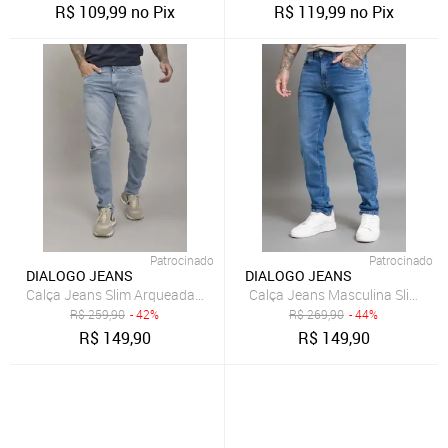
R$
109,99
no Pix
R$
119,99
no Pix
Patrocinado
Patrocinado
DIALOGO JEANS
DIALOGO JEANS
Calça Jeans Slim Arqueada Masculina Lavagem Clara Dialogo jeans
Calça Jeans Masculina Slim Fit
R$
259,90
- 42%
R$
269,90
- 44%
R$
149,90
R$
149,90