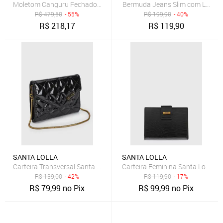
Moletom Canguru Fechado Logo
Bermuda Jeans Slim com Lavage
R$
479,50
- 55%
R$
199,90
- 40%
R$
218,17
R$
119,90
SANTA LOLLA
SANTA LOLLA
Carteira Transversal Santa Lolla Verniz Alça Corrente Preta
Carteira Feminina Santa Lolla Le
R$
139,00
- 42%
R$
119,90
- 17%
R$
79,99
no Pix
R$
99,99
no Pix