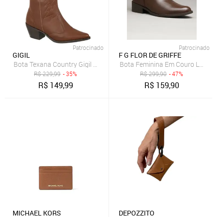
Patrocinado
Patrocinado
GIGIL
F G FLOR DE GRIFFE
Bota Texana Country Gigil Western Cano Médio Bordada Caramelo
Bota Feminina Em Couro Legítimo
R$
229,99
- 35%
R$
299,90
- 47%
R$
149,99
R$
159,90
MICHAEL KORS
DEPOZZITO