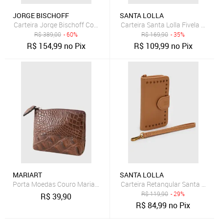
JORGE BISCHOFF
SANTA LOLLA
Carteira Jorge Bischoff Compacto Texturizado Caramelo
Carteira Santa Lolla Fivela Cara
R$
389,00
- 60%
R$
169,90
- 35%
R$
154,99
no Pix
R$
109,99
no Pix
MARIART
SANTA LOLLA
Porta Moedas Couro Mariart Croco PN10CROMRT Havana
Carteira Retangular Santa Lolla
R$
119,90
- 29%
R$
39,90
R$
84,99
no Pix