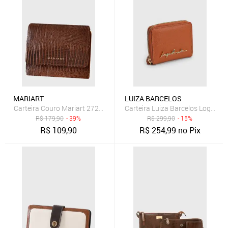
MARIART
LUIZA BARCELOS
Carteira Couro Mariart 272N Havana
Carteira Luiza Barcelos Logo Ca
R$
179,90
- 39%
R$
299,90
- 15%
R$
109,90
R$
254,99
no Pix