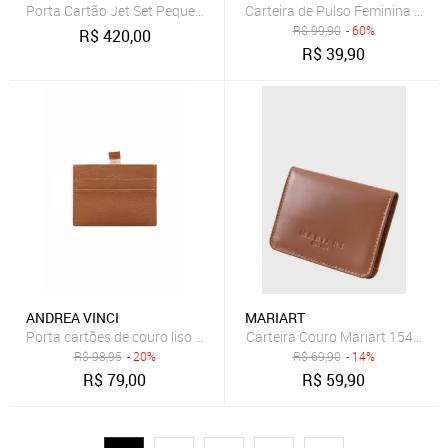
Porta Cartão Jet Set Pequeno De Couro 32F7GF6D0L230
Carteira de Pulso Feminina Cour
R$
99,90
- 60%
R$
420,00
R$
39,90
ANDREA VINCI
MARIART
Porta cartões de couro liso Ianna 8x10cm - Caramelo
Carteira Couro Mariart 154FMR
R$
98,95
- 20%
R$
69,90
- 14%
R$
79,00
R$
59,90