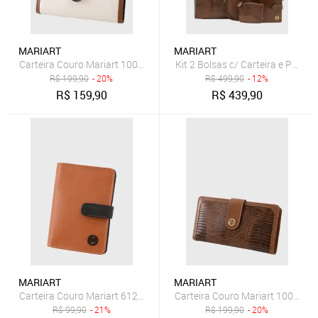
MARIART
MARIART
Carteira Couro Mariart 100FMRT Off White e Havana
Kit 2 Bolsas c/ Carteira e Por
R$
199,90
- 20%
R$
499,90
- 12%
R$
159,90
R$
439,90
MARIART
MARIART
Carteira Couro Mariart 612MRT Caramelo e Preta
Carteira Couro Mariart 100MRT
R$
99,90
- 21%
R$
199,90
- 20%