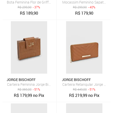
Bota Feminina Flor de Griffe Em Couro Legítimo Café Cano Baixo Zip
Mocassim Feminino Sapato Em Co
R$
299,90
- 37%
R$
299,90
- 40%
R$
189,90
R$
179,90
JORGE BISCHOFF
JORGE BISCHOFF
Carteira Feminina Jorge Bischoff Croco Caramelo
Carteira Retangular Jorge Bisch
R$
369,00
- 51%
R$
449,00
- 51%
R$
179,99
no Pix
R$
219,99
no Pix