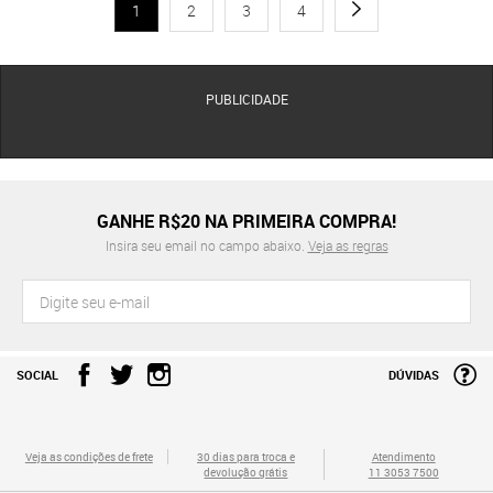
1
2
3
4
PUBLICIDADE
GANHE R$20 NA PRIMEIRA COMPRA!
Insira seu email no campo abaixo.
Veja as regras
SOCIAL
DÚVIDAS
Veja as condições de frete
30 dias para troca e
Atendimento
devolução grátis
11 3053 7500