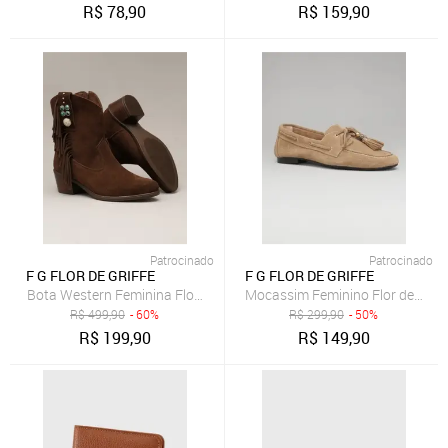
R$
78,90
R$
159,90
Patrocinado
Patrocinado
F G FLOR DE GRIFFE
F G FLOR DE GRIFFE
Bota Western Feminina Flor de Griffe Em Couro Legítimo Café Elega
Mocassim Feminino Flor de Griff
R$
499,90
- 60%
R$
299,90
- 50%
R$
199,90
R$
149,90