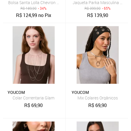
Bolsa Santa Lolla Chevron Metalizada Prata
Jaqueta Parka Masculina de Sar
R$
189,90
- 34%
R$
399,90
- 65%
R$
124,99
no Pix
R$
139,90
YOUCOM
YOUCOM
Colar Correntaria Glam
Mix Colares Orgânicos
R$
69,90
R$
69,90