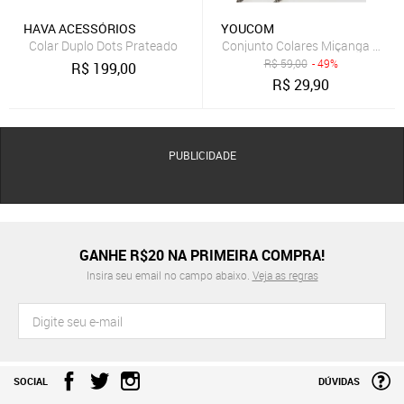
HAVA ACESSÓRIOS
YOUCOM
Colar Duplo Dots Prateado
Conjunto Colares Miçanga Pelo
R$
59,00
- 49%
R$
199,00
R$
29,90
PUBLICIDADE
GANHE R$20 NA PRIMEIRA COMPRA!
Insira seu email no campo abaixo.
Veja as regras
SOCIAL
DÚVIDAS