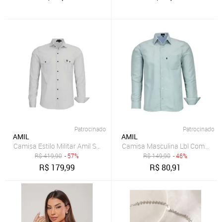
Patrocinado
Patrocinado
AMIL
AMIL
Camisa Estilo Militar Amil Slim Scorpion 2 Bolsos Manga Longa Luxo
Camisa Masculina Lbl Comfort
R$
419,90
- 57%
R$
149,90
- 46%
R$
179,99
R$
80,91