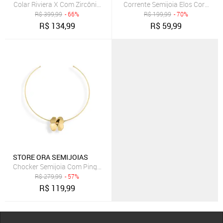
Colar Riviera X Com Zircônias Cristal Folheado A Ródio Co035-002 P
Corrente Semijoia Elos Coraçã
R$
399,99
- 66%
R$
199,99
- 70%
R$
134,99
R$
59,99
STORE ORA SEMIJOIAS
Chocker Semijoia Com Pingente De Flor Lisa Dourada Banhado A O
R$
279,99
- 57%
R$
119,99