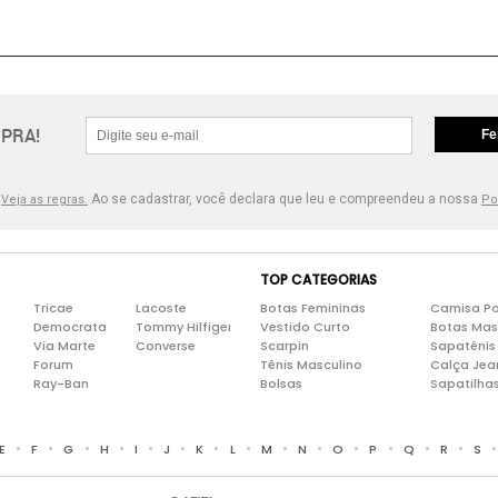
PRA!
Fe
.
Ao se cadastrar, você declara que leu e compreendeu a nossa
Veja as regras.
Po
TOP CATEGORIAS
Tricae
Lacoste
Botas Femininas
Camisa Po
Democrata
Tommy Hilfiger
Vestido Curto
Botas Mas
Via Marte
Converse
Scarpin
Sapatênis
Forum
Tênis Masculino
Calça Jea
Ray-Ban
Bolsas
Sapatilha
•
•
•
•
•
•
•
•
•
•
•
•
•
•
E
F
G
H
I
J
K
L
M
N
O
P
Q
R
S