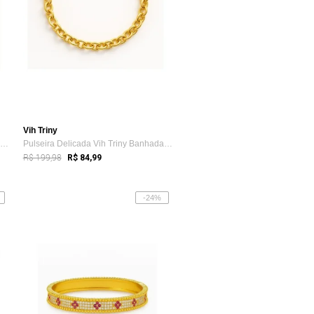
Vih Triny
Pulseira Delicada Vih Triny Banhada a ou...
Pulseira Delicada Vih Triny Banhada a ou...
R$ 199,98
R$ 84,99
-24%