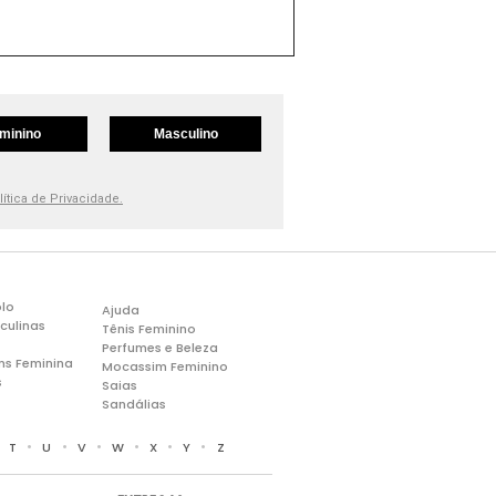
minino
Masculino
lítica de Privacidade.
lo
Ajuda
culinas
Tênis Feminino
Perfumes e Beleza
ns Feminina
Mocassim Feminino
s
Saias
Sandálias
•
•
•
•
•
•
•
T
U
V
W
X
Y
Z