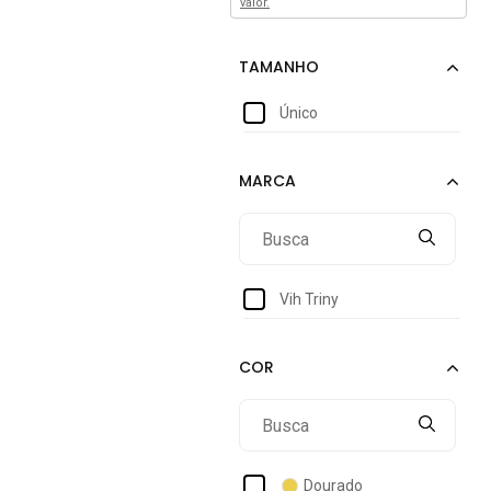
valor.
Único
Vih Triny
Dourado