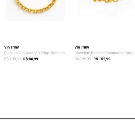
Vih Triny
Vih Triny
Pulseira Delicada Vih Triny Banhada a ou...
Bracelete Bolinhas Banhada a Ouro
R$ 199,98
R$ 199,99
R$ 84,99
R$ 152,99