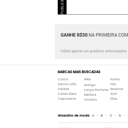
PUBLICIDADE
NA PRIMEIRA COM
GANHE R$30
Válido apenas em produtos selecionados
MARCAS MAIS BUSCADAS
Colcci
Nike
Puma
Santa Lolla
Fila
Mango
Adidas
Reserva
Lança Perfume
Calvin Klein
GAP
Melissa
Capodarte
Ellus
Vizzano
•
•
•
•
Glossário de moda
A
B
C
D