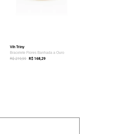
Vih Triny
Bracelete Flores Banhada a Ouro
R$ 219,99
R$ 168,29