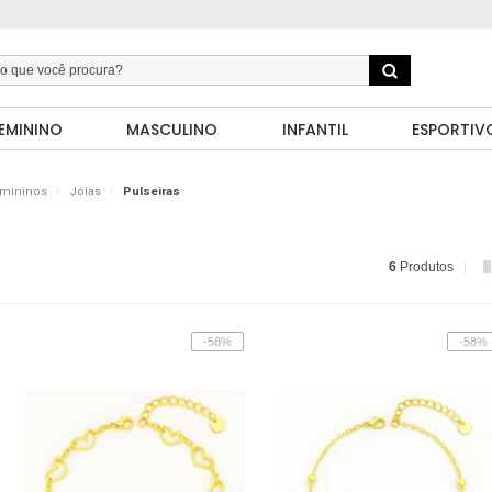
EMININO
MASCULINO
INFANTIL
ESPORTIV
emininos
Jóias
Pulseiras
6
Produtos
-58%
-58%