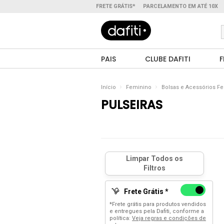
FRETE GRÁTIS*
PARCELAMENTO EM ATÉ 10X
PAIS
CLUBE DAFITI
F
Início
Feminino
Bolsas e Acessórios F
PULSEIRAS
Frete Grátis *
*Frete grátis para produtos vendidos
e entregues pela Dafiti, conforme a
política:
Veja regras e condições de