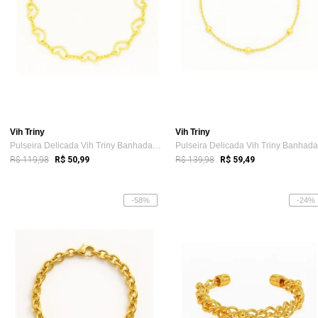
Vih Triny
Vih Triny
Pulseira Delicada Vih Triny Banhada a ou...
R$ 119,98
R$ 139,98
R$ 50,99
R$ 59,49
-58%
-24%