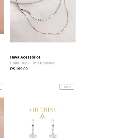
Hava Acessórios
ih Triny Gota e Elos Cravejados
Colar Duplo Dots Prateado
R$ 199,00
-58%