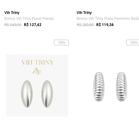
Vih Triny
Vih Triny
Brinco Vih Triny Floral Perola
Br
R$ 349,99
R$ 280,80
R$ 127,42
R$ 119,34
-58%
-58%