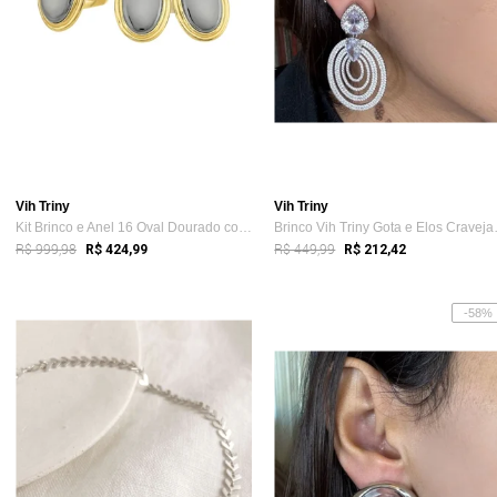
Vih Triny
Vih Triny
Kit Brinco e Anel 16 Oval Dourado com Pe...
Brinco V
R$ 999,98
R$ 449,99
R$ 424,99
R$ 212,42
-58%