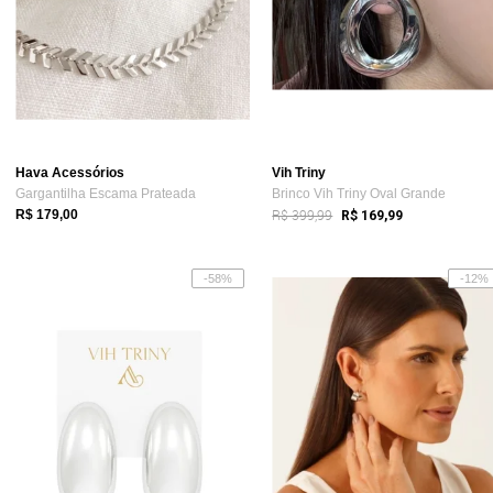
Hava Acessórios
Vih Triny
Gargantilha Escama Prateada
Brinco Vih Triny Oval Grande
R$ 399,99
R$ 179,00
R$ 169,99
-58%
-12%