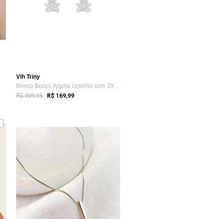
Vih Triny
Brinco Brinco Argola Ursinho com Zircôni...
R$ 399,98
R$ 169,99