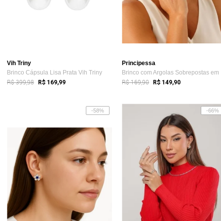
Vih Triny
Principessa
Brinco Cápsula Lisa Prata Vih Triny
Br
R$ 399,98
R$ 169,90
R$ 169,99
R$ 149,90
-58%
-66%