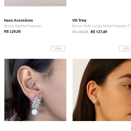
Hava Acessórios
Vih Triny
Brinco Agatha Prateado
Brinco
R$ 299,98
R$ 129,00
R$ 127,49
-64%
-58%