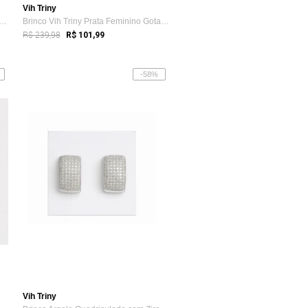
Vih Triny
o Prata Texturizado Moderno Elegant...
Brinco Vih Triny Prata Feminino Gota Pedra
R$ 239,98
R$ 101,99
-58%
Vih Triny