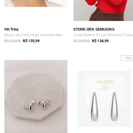
Vih Triny
STORE ORA SEMIJOIAS
Brinco Vih Triny Prata Feminino Margarida
Co
R$ 319,98
R$ 399,99
R$ 135,99
R$ 134,99
-58%