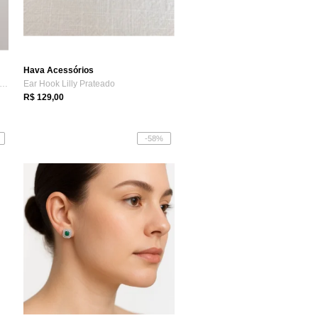
Hava Acessórios
lar Riviera X Com Zircônias Cristal Fo...
Ear Hook Lilly Prateado
R$ 129,00
-58%