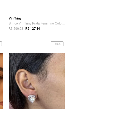
Vih Triny
 Gota Longa Metal Prateado Polido Vih Triny
Brinco Vih Triny Prata Feminino Colombia...
R$ 299,98
R$ 127,49
-65%