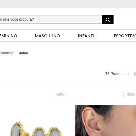
EMININO
MASCULINO
INFANTIL
ESPORTIV
emininos
Jóias
75
Produtos
-58%
-53%