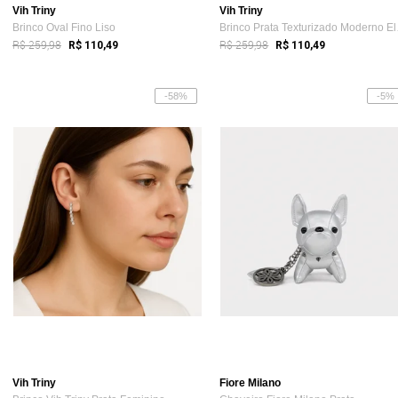
Vih Triny
Vih Triny
Brinco Oval Fino Liso
Brinc
R$ 259,98
R$ 259,98
R$ 110,49
R$ 110,49
-58%
-5%
Vih Triny
Fiore Milano