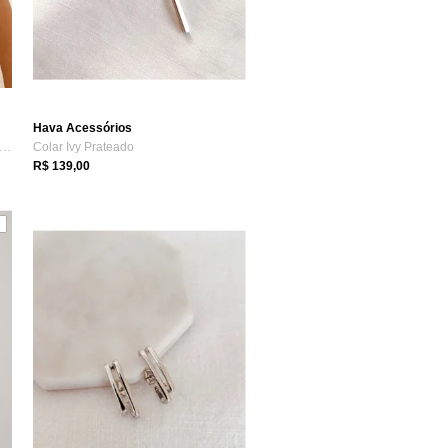
Hava Acessórios
inco com Argolas Sobrepostas em Ródio ...
Colar Ivy Prateado
R$ 139,00