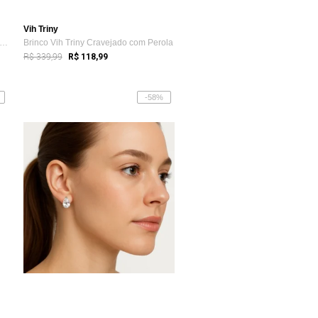
Vih Triny
inco Vih Triny Prata Feminino Botão Cravejado
Brinco Vih Triny Cravejado com Perola
R$ 339,99
R$ 118,99
-58%