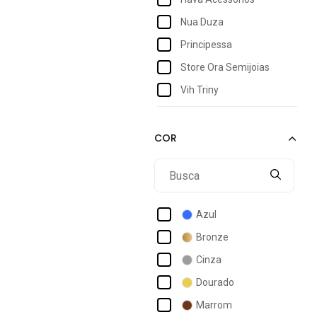
Nua Duza
Principessa
Store Ora Semijoias
Vih Triny
Youcom
Azul
Bronze
Cinza
Dourado
Marrom