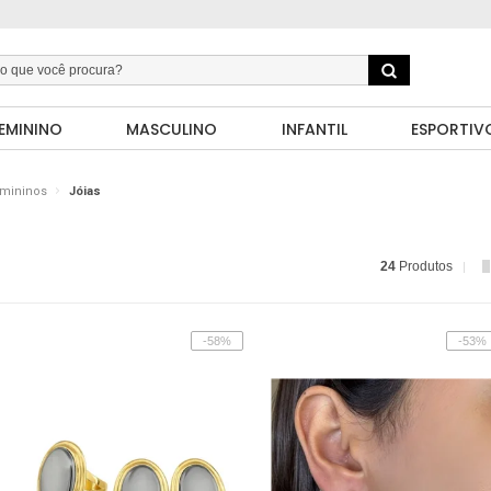
EMININO
MASCULINO
INFANTIL
ESPORTIV
emininos
Jóias
24
Produtos
-58%
-53%