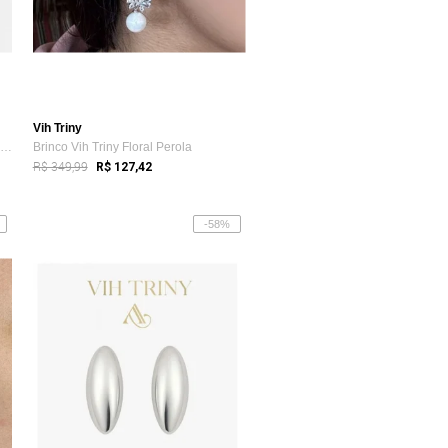
Vih Triny
Brinco Vih Triny Prata Feminino Colombia...
Brinco Vih Triny Floral Perola
R$ 349,99
R$ 127,42
-58%