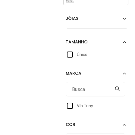
valor.
Único
Vih Triny