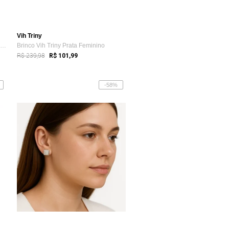
Vih Triny
Brinco Vih Triny Prata Feminino Gota Pedra
Brinco Vih Triny Prata Feminino
R$ 239,98
R$ 101,99
-58%