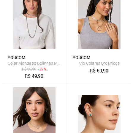
YOUCOM
YOUCOM
Colar Alongado Bolinhas Martelado
Mix Colares Orgânicos
R$
69,90
- 29%
R$
69,90
R$
49,90