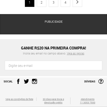
1
2
3
4
PUBLICIDADE
GANHE R$20 NA PRIMEIRA COMPRA!
Insira seu email no campo abaixo.
Veja as regras
SOCIAL
DÚVIDAS
Veja as condições de frete
30 dias para troca e
Atendimento
devolução grátis
11 3053 7500