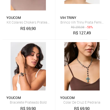
YOUCOM
VIH TRINY
Kit Colares Chokers Prateados Estrelas
Brinco Vih Triny Prata Feminino
R$
299,98
- 58%
R$
69,90
R$
127,49
YOUCOM
YOUCOM
Bracelete Prateado Bold
Colar De Cruz E Pedraria
R$
59,90
R$
69,90