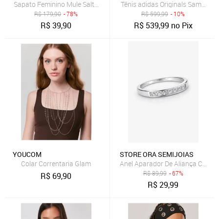
Sapato Feminino Mule Salto Bloco Grosso Bico Quadrado Prata
Tênis adidas Originals Samba Ja
R$
179,90
- 78%
R$
599,99
- 10%
R$
39,90
R$
539,99
no Pix
YOUCOM
STORE ORA SEMIJOIAS
Colar Correntaria Glam
Anel Aparador De Aliança Com M
R$
89,99
- 67%
R$
69,90
R$
29,99