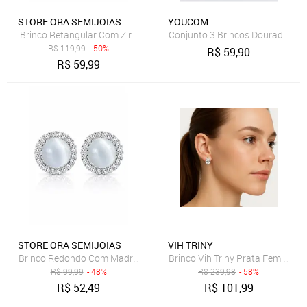
STORE ORA SEMIJOIAS
YOUCOM
Brinco Retangular Com Zircônia Cravejada Banhado A Prata 925 B
Conjunto 3 Brincos Dourados Re
R$
119,99
- 50%
R$
59,90
R$
59,99
STORE ORA SEMIJOIAS
VIH TRINY
Brinco Redondo Com Madrepérola E Micro Zircônias Banhado A Pra
Brinco Vih Triny Prata Feminino
R$
99,99
- 48%
R$
239,98
- 58%
R$
52,49
R$
101,99