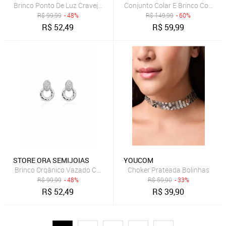
Brinco Ponto De Luz Cravejado Com Micro Zircônias Banhado A Pra
Conjunto Colar E Brinco Coraçã
R$
99,99
- 48%
R$
149,99
- 60%
R$
52,49
R$
59,99
STORE ORA SEMIJOIAS
YOUCOM
Brinco Orgânico Vazado Com Micro Zircônias Banhado A Prata 925
Choker Prateada Bolinhas
R$
99,99
- 48%
R$
59,90
- 33%
R$
52,49
R$
39,90