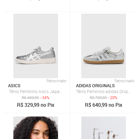
Patrocinado
Patrocinado
ASICS
ADIDAS ORIGINALS
Tênis Feminino Asics Japan S Prata
Tênis Feminino adidas Originals
R$
499,99
- 34%
R$
799,99
- 20%
R$
329,99
no Pix
R$
640,99
no Pix