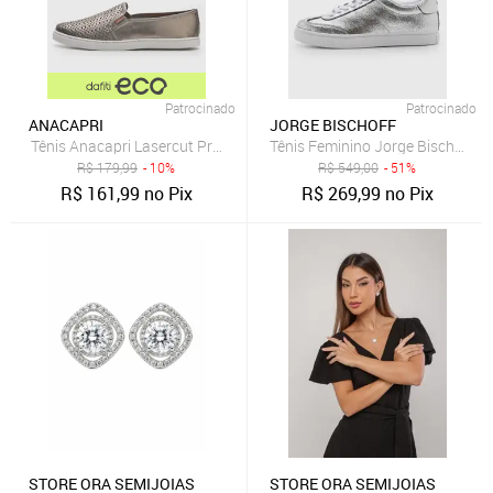
Patrocinado
Patrocinado
ANACAPRI
JORGE BISCHOFF
Tênis Anacapri Lasercut Prata Velho
Tênis Feminino Jorge Bischoff C
R$
179,99
- 10%
R$
549,00
- 51%
R$
161,99
no Pix
R$
269,99
no Pix
STORE ORA SEMIJOIAS
STORE ORA SEMIJOIAS