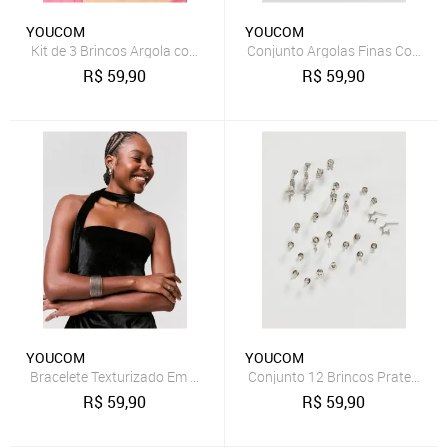
YOUCOM
YOUCOM
Kit de 3 Brincos Argola com Detalhes Torcidos
Conjunto Argolas Finas Corrent
R$
59,90
R$
59,90
YOUCOM
YOUCOM
Bracelete Texturizado Em Metal
Conjunto 12 Brincos Prateados
R$
59,90
R$
59,90