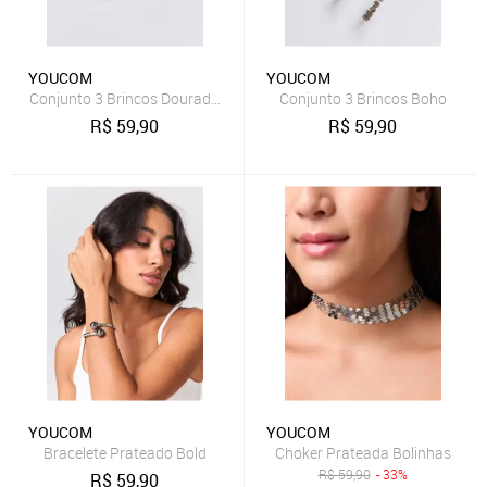
YOUCOM
YOUCOM
Conjunto 3 Brincos Dourados Resina
Conjunto 3 Brincos Boho‌
R$
59,90
R$
59,90
YOUCOM
YOUCOM
Bracelete Prateado Bold
Choker Prateada Bolinhas
R$
59,90
- 33%
R$
59,90