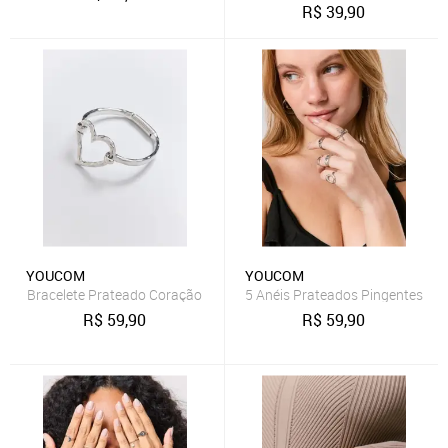
R$
39,90
YOUCOM
YOUCOM
Bracelete Prateado Coração
5 Anéis Prateados Pingentes
R$
59,90
R$
59,90