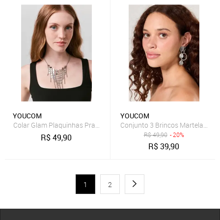
YOUCOM
YOUCOM
Colar Glam Plaquinhas Prateadas
Conjunto 3 Brincos Martelados 
R$
49,90
- 20%
R$
49,90
R$
39,90
1
2