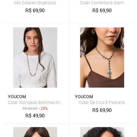
Mix Colares Orgânicos
Colar Correntaria Glam
R$
69,90
R$
69,90
YOUCOM
YOUCOM
Colar Alongado Bolinhas Martelado
Colar De Cruz E Pedraria
R$
69,90
- 29%
R$
69,90
R$
49,90