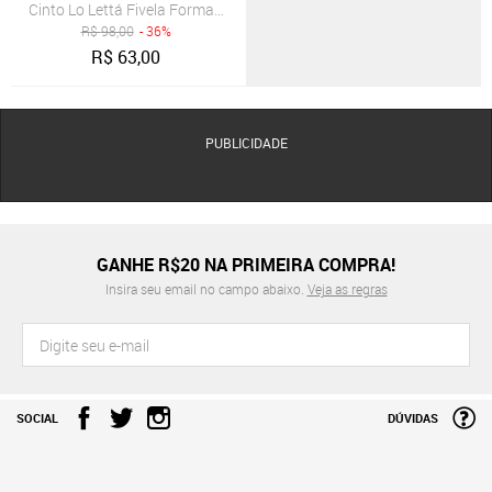
Cinto Lo Lettá Fivela Formato Diagonal Guiga Verde Militar
R$
98,00
- 36%
R$
63,00
PUBLICIDADE
GANHE R$20 NA PRIMEIRA COMPRA!
Insira seu email no campo abaixo.
Veja as regras
SOCIAL
DÚVIDAS