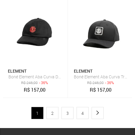
ELEMENT
ELEMENT
Boné Element Aba Curva Dad Emb SM26 Preto
Boné Element Aba Curva Treelo
R$
246,00
- 36%
R$
246,00
- 36%
R$
157,00
R$
157,00
1
2
3
4