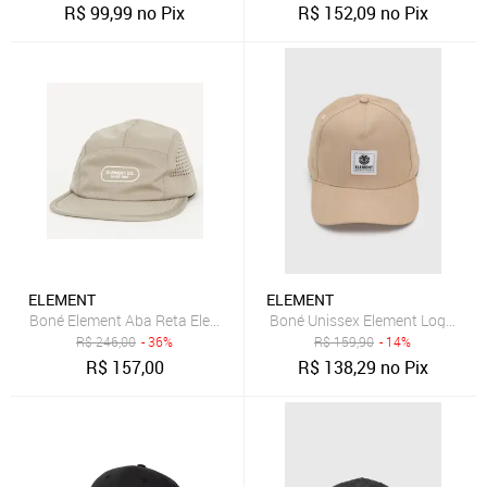
R$
99,99
no Pix
R$
152,09
no Pix
ELEMENT
ELEMENT
Boné Element Aba Reta Element CO. WT26 Caqui
Boné Unissex Element Logo Clas
R$
246,00
- 36%
R$
159,90
- 14%
R$
157,00
R$
138,29
no Pix