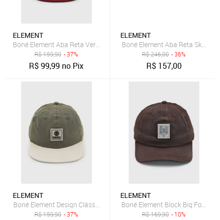
ELEMENT
ELEMENT
Boné Element Aba Reta Vermelho
Boné Element Aba Reta Skatepa
R$
159,90
- 37%
R$
246,00
- 36%
R$
99,99
no Pix
R$
157,00
ELEMENT
ELEMENT
Boné Element Design Clássico Verde
Boné Element Block Big Foot M
R$
159,90
- 37%
R$
169,90
- 10%