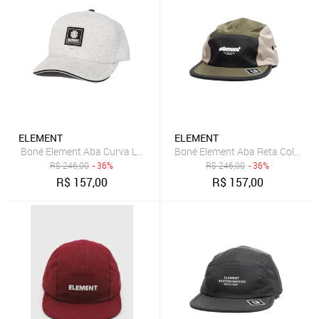
ELEMENT
ELEMENT
Boné Element Aba Curva Logo Classic SM25 Cinza Mescla
Boné Element Aba Reta Colorpan
R$
246,00
- 36%
R$
246,00
- 36%
R$
157,00
R$
157,00