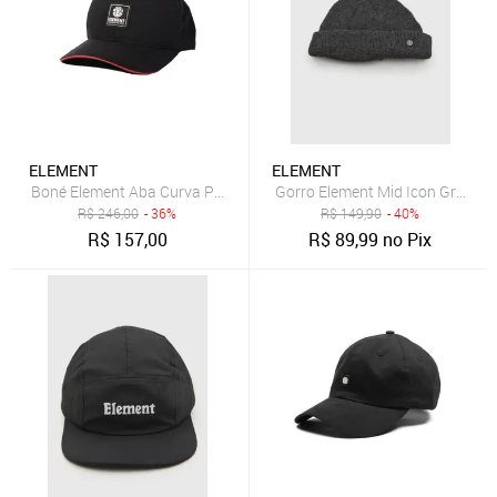
ELEMENT
ELEMENT
Boné Element Aba Curva Pacth Logo SM25 Preto
Gorro Element Mid Icon Grafite
R$
246,00
- 36%
R$
149,90
- 40%
R$
157,00
R$
89,99
no Pix