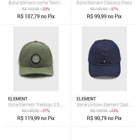
Boné Element Home Team Aba Reta Marrom
Boné Element Clássico Preto
R$
159,90
- 33%
R$
159,90
- 37%
R$
107,79
no Pix
R$
99,99
no Pix
ELEMENT
ELEMENT
Boné Element Treelogo 2.0 Solid Verde
Boné Unissex Element Dad Trans
R$
189,90
- 37%
R$
159,90
- 43%
R$
119,99
no Pix
R$
90,79
no Pix