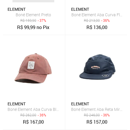
ELEMENT
ELEMENT
Boné Element Preto
Boné Element Aba Curva Fluky 
R$
159,90
- 37%
R$
213,00
- 36%
R$
99,99
no Pix
R$
136,00
ELEMENT
ELEMENT
Boné Element Aba Curva Block Case Big Foot SM26 Marrom
Boné Element Aba Reta Mirage 
R$
262,00
- 36%
R$
246,00
- 36%
R$
167,00
R$
157,00