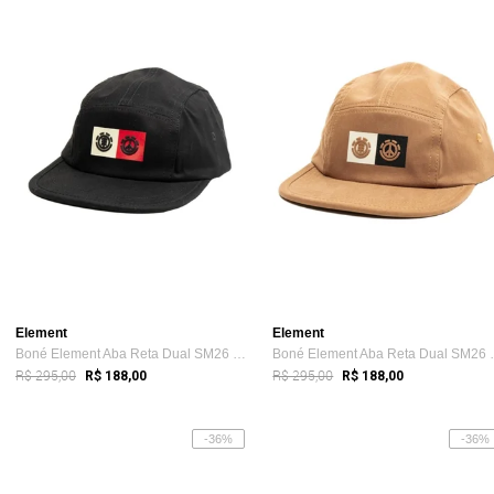
Element
Element
Boné Element Aba Reta Dual SM26 Preto
Boné Element 
R$ 295,00
R$ 295,00
R$ 188,00
R$ 188,00
-36%
-36%