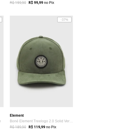
R$ 159,90
R$ 99,99
no Pix
-37%
Element
e
Boné Element Treelogo 2.0 Solid Verde
R$ 189,90
R$ 119,99
no Pix