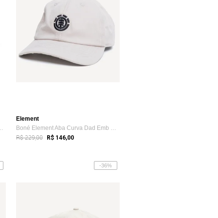
Element
ba Reta Pool WT24 Preto
Boné Element Aba Curva Dad Emb SM26 Areia
R$ 229,00
R$ 146,00
-36%