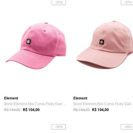
-37%
-37%
Element
Element
Boné Element Aba Curva Fluky Dad Rosa Escuro
Boné Elem
R$ 164,00
R$ 164,00
R$ 104,00
R$ 104,00
-36%
-36%