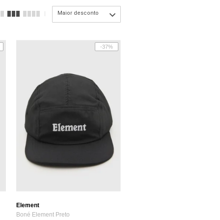
Maior desconto
-37%
Element
Boné Element Preto