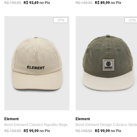
R$ 159,90
R$ 149,90
R$ 93,49
no Pix
R$ 89,99
no Pix
-37%
-37%
Element
Element
Boné Element Clássico Algodão Bege
Boné Element Design Clássico Verd
R$ 159,90
R$ 159,90
R$ 99,99
no Pix
R$ 99,99
no Pix