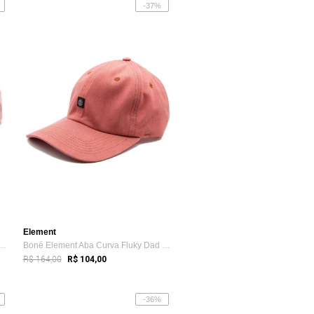
-37%
Element
ent Aba Curva Fluky Dad Rosa Claro
Boné Element Aba Curva Fluky Dad Laranja
R$ 164,00
R$ 104,00
-36%