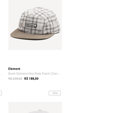
Element
Element Aba Curva Treelogo 2.0 Soli...
Boné Element Aba Reta Patch Check SM26 Bege
R$ 295,00
R$ 188,00
-36%