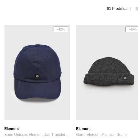
61
Produtos
-42%
-40%
Element
Element
Boné Unissex Element Dad Transfer Azul Marinho
Gorro Element Mid Icon Grafite