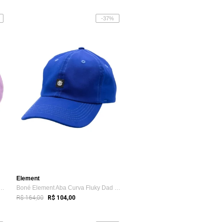
-37%
Element
ment Aba Curva Fluky Dad Rosa
Boné Element Aba Curva Fluky Dad SM23 Azul
R$ 164,00
R$ 104,00