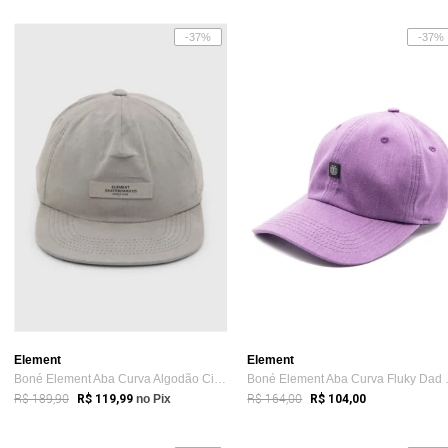
-37%
-37%
Element
Element
Boné Element Aba Curva Algodão Cinza
Boné Ele
R$ 189,90
R$ 164,00
R$ 119,99
no Pix
R$ 104,00