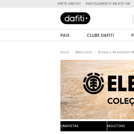
FRETE GRÁTIS*
PARCELAMENTO EM ATÉ 10X
PAIS
CLUBE DAFITI
F
Início
Masculino
Bolsas e Acessórios 
CAMISETAS
MOLETONS