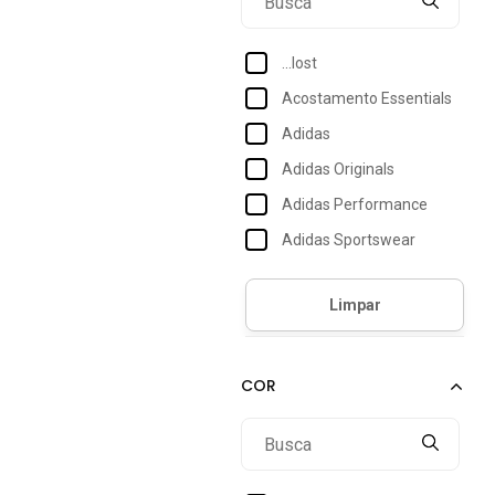
...lost
Acostamento Essentials
Adidas
Adidas Originals
Adidas Performance
Adidas Sportswear
Approve
Aramis
Bia Ramos
Billabong
Boss
Bossa Made In Brazil
Braziline