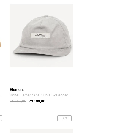
Element
Aba Reta Dual SM26 Caqui Escuro
Boné Element Aba Curva Skateboard CO. WT26 Cinza
R$ 295,00
R$ 188,00
-36%