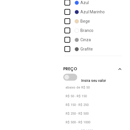
Azul
Calvin Klein
Azul Marinho
Calvin Klein Jeans
Bege
Carmelo Shoes
Branco
Cavalera
Cinza
Champion
Grafite
Chapelaria Vintage
Laranja
Coca-cola
Marrom
Preto
Rosa
abaixo de R$ 50
Verde
R$ 50 - R$ 150
Vermelho
R$ 150 - R$ 250
R$ 250 - R$ 500
R$ 500 - R$ 1000