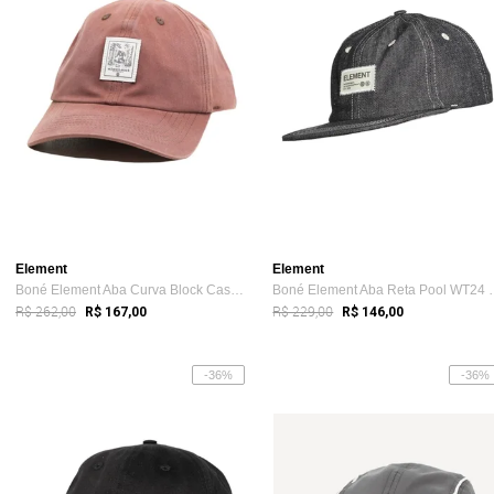
Element
Element
Boné Element Aba Curva Block Case Big Fo...
Boné Element A
R$ 262,00
R$ 229,00
R$ 167,00
R$ 146,00
-36%
-36%