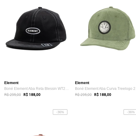
Element
Element
Boné Element Aba Reta Blessin WT25 Preto
Boné 
R$ 295,00
R$ 295,00
R$ 188,00
R$ 188,00
-36%
-36%