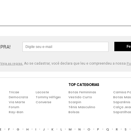
PRA!
Fe
.
Ao se cadastrar, você declara que leu e compreendeu a nossa
Veja as regras.
Po
TOP CATEGORIAS
Tricae
Lacoste
Botas Femininas
Camisa Po
Democrata
Tommy Hilfiger
Vestido Curto
Botas Mas
Via Marte
Converse
Scarpin
Sapatênis
Forum
Tênis Masculino
Calça Jea
Ray-Ban
Bolsas
Sapatilha
•
•
•
•
•
•
•
•
•
•
•
•
•
•
E
F
G
H
I
J
K
L
M
N
O
P
Q
R
S