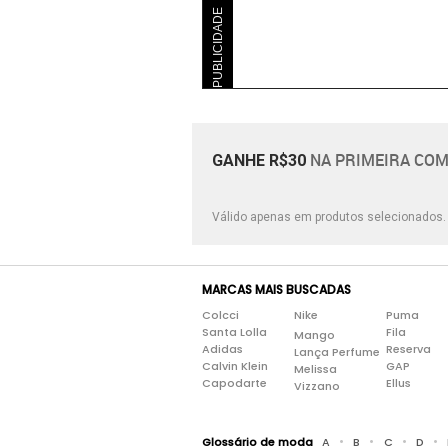
PUBLICIDADE
NA PRIMEIRA COM
GANHE R$30
Válido apenas em produtos selecionados
MARCAS MAIS BUSCADAS
Colcci
Nike
Puma
Santa Lolla
Fila
Mango
Adidas
Reserva
Lança Perfume
Calvin Klein
GAP
Melissa
Capodarte
Ellus
Vizzano
•
•
•
•
Glossário de moda
A
B
C
D