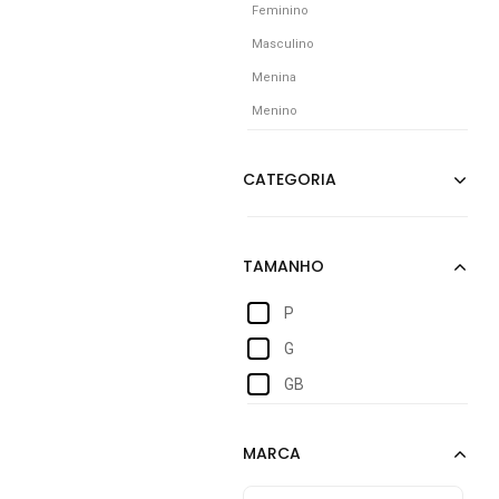
Feminino
Masculino
Menina
Menino
P
G
GB