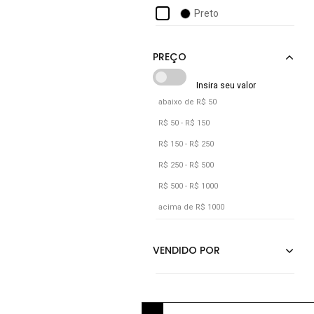
Crawling
Preto
Dellamarca
Diluxo
Disney
Estilo Do Corpo
abaixo de R$ 50
Fila
R$ 50 - R$ 150
Fristyle
R$ 150 - R$ 250
Gjr Modas
R$ 250 - R$ 500
R$ 500 - R$ 1000
acima de R$ 1000