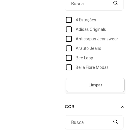
4 Estações
Adidas Originals
Anticorpus Jeanswear
Arauto Jeans
Bee Loop
Bella Fiore Modas
Bem Vestir
Black Jeans
Brandili
Bravaa Store
Colcci
Consciência