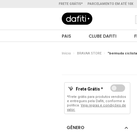
FRETE GRÁTIS*
PARCELAMENTO EM ATÉ 10X
PAIS
CLUBE DAFITI
F
Início
BRAVAA STORE
"bermuda ciclista
Frete Grátis *
*Frete grátis para produtos vendidos
e entregues pela Dafiti, conforme a
política:
Veja regras e condições de
valor.