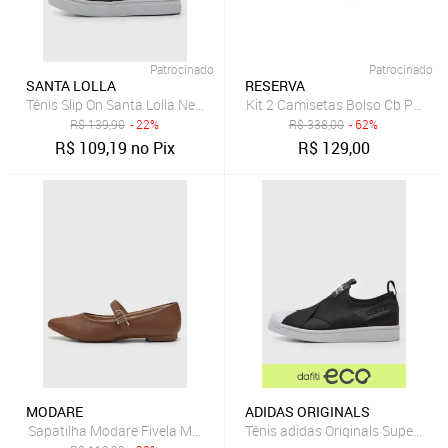
Patrocinado
Patrocinado
SANTA LOLLA
RESERVA
Tênis Slip On Santa Lolla New Preto
Kit 2 Camisetas Bolso Cb Pica-
R$
139,90
- 22%
R$
338,00
- 62%
R$
109,19
no Pix
R$
129,00
MODARE
ADIDAS ORIGINALS
Sapatilha Modare Fivela Marrom
Tênis adidas Originals Superstar 