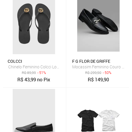
COLCCI
F G FLOR DE GRIFFE
Chinelo Feminino Colcci Logo Metalizado Preto
Mocassim Feminino Couro Legítim
R$
89,99
- 51%
R$
299,90
- 50%
R$
43,99
no Pix
R$
149,90