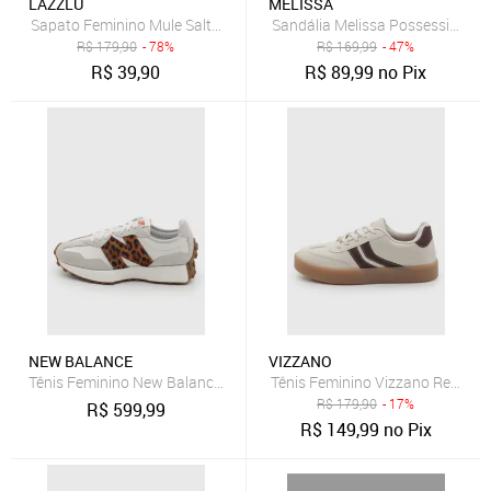
LAZZLU
MELISSA
Sapato Feminino Mule Salto Bloco Grosso Bico Quadrado Prata
Sandália Melissa Possession M
R$
179,90
- 78%
R$
169,99
- 47%
R$
39,90
R$
89,99
no Pix
NEW BALANCE
VIZZANO
Tênis Feminino New Balance 327v1 Bege
Tênis Feminino Vizzano Recorte 
R$
179,90
- 17%
R$
599,99
R$
149,99
no Pix