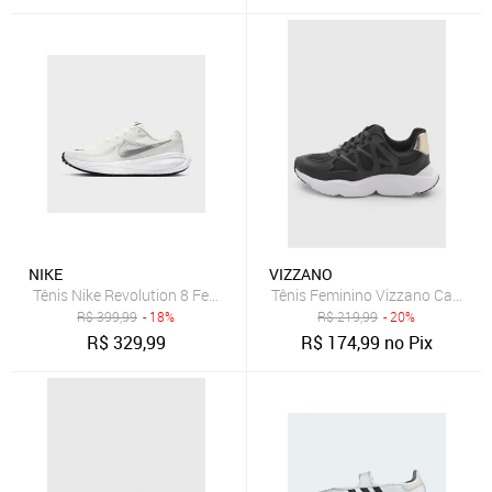
NIKE
VIZZANO
Tênis Nike Revolution 8 Feminino
Tênis Feminino Vizzano Cano Ba
R$
399,99
- 18%
R$
219,99
- 20%
R$
329,99
R$
174,99
no Pix