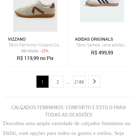
VIZZANO
ADIDAS ORIGINALS
Tênis Feminino Vizzano Cano Baixo Bege
Tênis Samba Jane adidas Origin
R$
159,90
- 25%
R$
499,99
R$
119,99
no Pix
1
2
...
2186
CALÇADOS FEMININOS: CONFORTO E ESTILO PARA
TODAS AS OCASIÕES
Descubra uma ampla variedade de calçados femininos na
Dafiti, com opções para todos os gostos e estilos. Seja