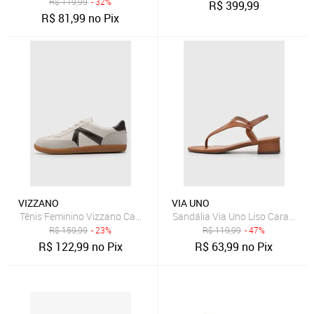
R$
119,99
- 32%
R$
399,99
R$
81,99
no Pix
VIZZANO
VIA UNO
Tênis Feminino Vizzano Cadarço Off-White
Sandália Via Uno Liso Caramelo
R$
159,99
- 23%
R$
119,99
- 47%
R$
122,99
no Pix
R$
63,99
no Pix