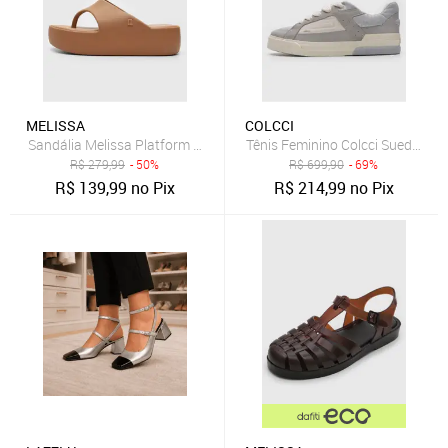
MELISSA
COLCCI
Sandália Melissa Platform Thong Ad Caramelo
Tênis Feminino Colcci Suede Cin
R$
279,99
- 50%
R$
699,90
- 69%
R$
139,99
no Pix
R$
214,99
no Pix