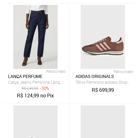
Patrocinado
Patrocinado
LANÇA PERFUME
ADIDAS ORIGINALS
Calça Jeans Feminina Lança Perfume Mom Luna Azul
Tênis Feminino adidas Originals
R$
249,99
- 50%
R$
699,99
R$
124,99
no Pix