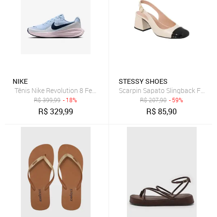
NIKE
STESSY SHOES
Tênis Nike Revolution 8 Feminino
Scarpin Sapato Slingback Femini
R$
399,99
- 18%
R$
207,90
- 59%
R$
329,99
R$
85,90