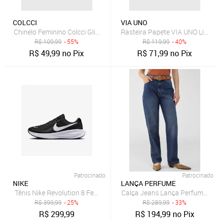
COLCCI
VIA UNO
Chinelo Feminino Colcci Glitter Dourado Marrom
Rasteira Papete VIA UNO Lisa Ca
R$
109,99
- 55%
R$
119,99
- 40%
R$
49,99
no Pix
R$
71,99
no Pix
Patrocinado
Patrocinado
NIKE
LANÇA PERFUME
Tênis Nike Revolution 8 Feminino
Calça Jeans Lança Perfume Reta
R$
399,99
- 25%
R$
289,99
- 33%
R$
299,99
R$
194,99
no Pix