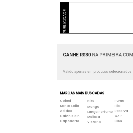
PUBLICIDADE
NA PRIMEIRA COM
GANHE R$30
Válido apenas em produtos selecionados
MARCAS MAIS BUSCADAS
Colcci
Nike
Puma
Santa Lolla
Fila
Mango
Adidas
Reserva
Lança Perfume
Calvin Klein
GAP
Melissa
Capodarte
Ellus
Vizzano