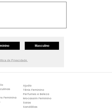
minino
Masculino
lítica de Privacidade.
lo
Ajuda
culinas
Tênis Feminino
Perfumes e Beleza
ns Feminina
Mocassim Feminino
s
Saias
Sandálias