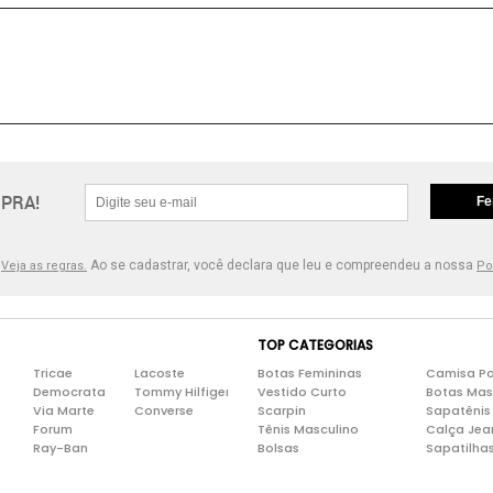
PRA!
Fe
.
Ao se cadastrar, você declara que leu e compreendeu a nossa
Veja as regras.
Po
TOP CATEGORIAS
Tricae
Lacoste
Botas Femininas
Camisa Po
Democrata
Tommy Hilfiger
Vestido Curto
Botas Mas
Via Marte
Converse
Scarpin
Sapatênis
Forum
Tênis Masculino
Calça Jea
Ray-Ban
Bolsas
Sapatilha