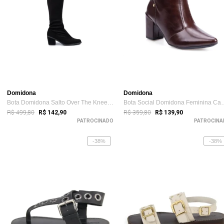
Domidona
Domidona
Bota Domidona Salto Over The Knee Acima ...
Bota Social Domidona
R$ 499,80
R$ 359,80
R$ 142,90
R$ 139,90
PATROCINADO
PATROCINA
-38%
-38%