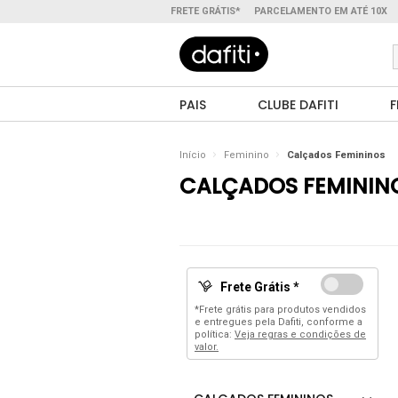
FRETE GRÁTIS*
PARCELAMENTO EM ATÉ 10X
PAIS
CLUBE DAFITI
F
Início
Feminino
Calçados Femininos
CALÇADOS FEMININ
Frete Grátis *
*Frete grátis para produtos vendidos
e entregues pela Dafiti, conforme a
política:
Veja regras e condições de
valor.