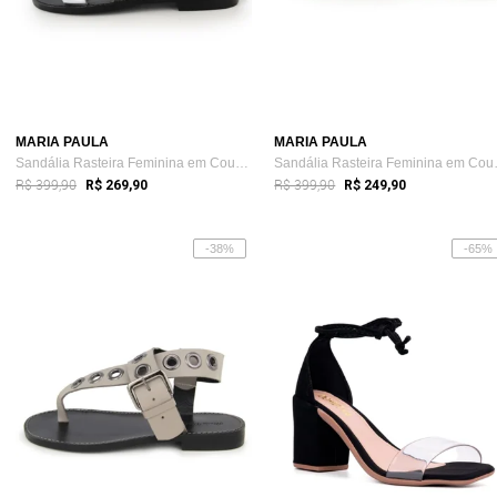
MARIA PAULA
MARIA PAULA
Sandália Rasteira Feminina em Couro Pira...
Sandália 
R$ 399,90
R$ 399,90
R$ 269,90
R$ 249,90
-38%
-65%