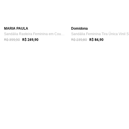
MARIA PAULA
Domidona
Sandália Rasteira Feminina em Couro Ilhó...
Sa
R$ 399,90
R$ 239,80
R$ 249,90
R$ 84,90