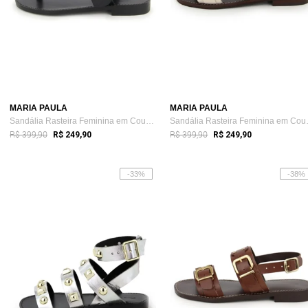
MARIA PAULA
MARIA PAULA
Sandália Rasteira Feminina em Couro Ilhó...
Sandália 
R$ 399,90
R$ 399,90
R$ 249,90
R$ 249,90
-33%
-38%