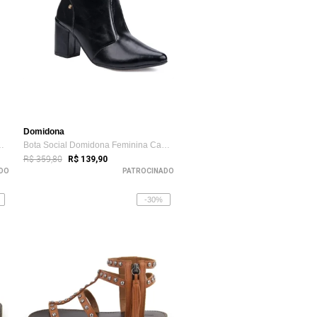
Domidona
 Feminina Cano Curto...
Bota Social Domidona Feminina Cano Curto...
R$ 359,80
R$ 139,90
DO
PATROCINADO
-30%