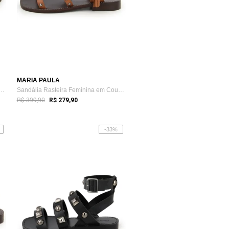
MARIA PAULA
Rasteira Feminina em Couro Five...
Sandália Rasteira Feminina em Couro Tach...
R$ 399,90
R$ 279,90
-33%