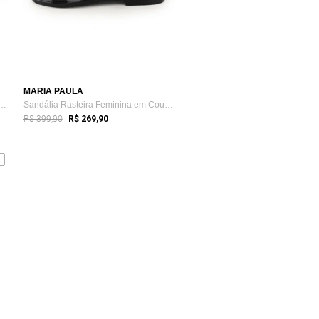
MARIA PAULA
Rasteira Feminina em Couro Five...
Sandália Rasteira Feminina em Couro Pira...
R$ 399,90
R$ 269,90