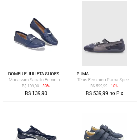
ROMEU E JULIETA SHOES
PUMA
Mocassim Sapato Feminino Couro Legítimo Casual Azul Marinho
Tênis Feminino Puma Speedcat B
R$
199,90
- 30%
R$
599,99
- 10%
R$
139,90
R$
539,99
no Pix