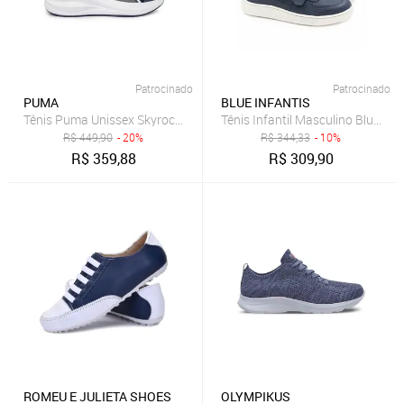
Patrocinado
Patrocinado
PUMA
BLUE INFANTIS
Tênis Puma Unissex Skyrocket Lite 2 Infantil Corrida Azul Marinho
Tênis Infantil Masculino Blue Inf
R$
449,90
- 20%
R$
344,33
- 10%
R$
359,88
R$
309,90
ROMEU E JULIETA SHOES
OLYMPIKUS