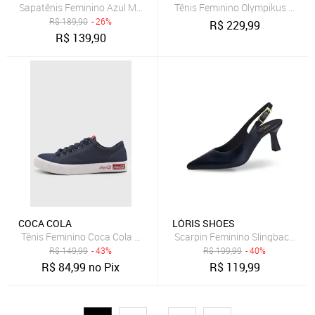
Sapatênis Feminino Azul Marinho e Branco Em Couro Leve
Tênis Feminino Olympikus 130G 
R$
189,90
- 26%
R$
229,99
R$
139,90
COCA COLA
LÓRIS SHOES
Tênis Feminino Coca Cola Cano Baixo Azul Marinho
Scarpin Feminino Slingback Salt
R$
149,99
- 43%
R$
199,99
- 40%
R$
84,99
no Pix
R$
119,99