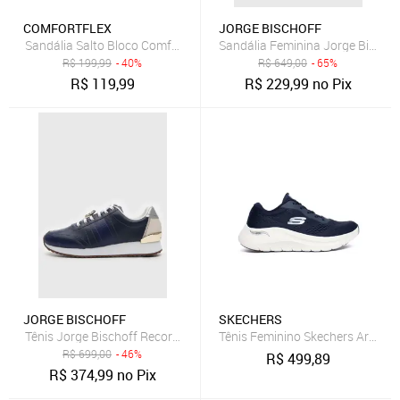
COMFORTFLEX
JORGE BISCHOFF
Sandália Salto Bloco Comfortflex Feminina Anatômica Azul Marinho
Sandália Feminina Jorge Bischof
R$
199,99
- 40%
R$
649,00
- 65%
R$
119,99
R$
229,99
no Pix
JORGE BISCHOFF
SKECHERS
Tênis Jorge Bischoff Recorte Lezard Azul-Marinho
Tênis Feminino Skechers Arch Fi
R$
699,00
- 46%
R$
499,89
R$
374,99
no Pix