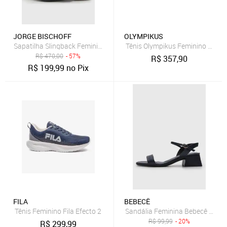
JORGE BISCHOFF
OLYMPIKUS
Sapatilha Slingback Feminina Jorge Bischoff Azul Marinho
Tênis Olympikus Feminino Rua E
R$
470,00
- 57%
R$
357,90
R$
199,99
no Pix
FILA
BEBECÊ
Tênis Feminino Fila Efecto 2
Sandália Feminina Bebecê Salto
R$
99,99
- 20%
R$
299,99