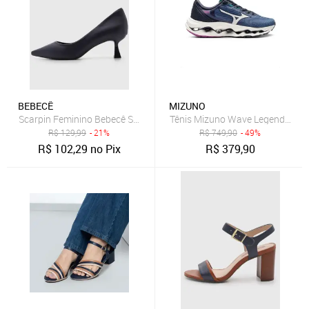
BEBECÊ
MIZUNO
Scarpin Feminino Bebecê Salto Médio Bico Fino Azul Marinho
Tênis Mizuno Wave Legend 4 Fem
R$
129,99
- 21%
R$
749,90
- 49%
R$
102,29
no Pix
R$
379,90