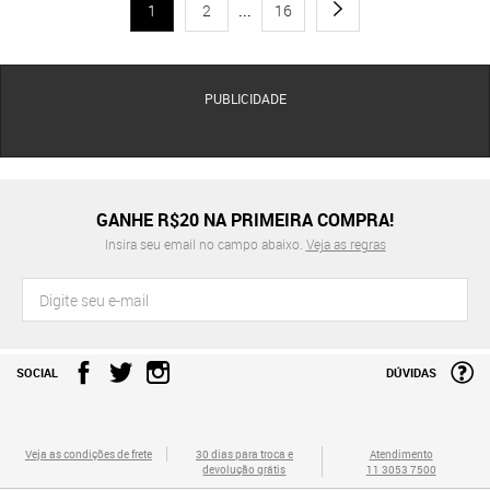
1
2
...
16
PUBLICIDADE
GANHE R$20 NA PRIMEIRA COMPRA!
Insira seu email no campo abaixo.
Veja as regras
SOCIAL
DÚVIDAS
Veja as condições de frete
30 dias para troca e
Atendimento
devolução grátis
11 3053 7500