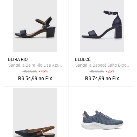
BEIRA RIO
BEBECÊ
Sandália Beira Rio Lisa Azul-Marinho
Sandália Bebecê Salto Bloco Mé
R$
99,90
- 45%
R$
99,99
- 25%
R$
54,99
no Pix
R$
74,99
no Pix