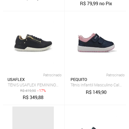
R$
79,99
no Pix
Patrocinado
Patrocinado
USAFLEX
PEQUITO
TÊNIS USAFLEX FEMININO ELÁSTICO COM ZÍPER AH1707 Azul Mar
Tênis Infantil Masculino Calce-F
R$
419,90
- 17%
R$
149,90
R$
349,88