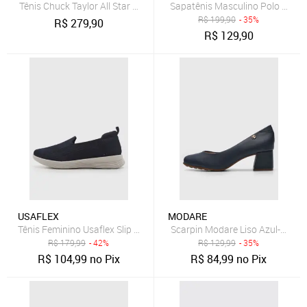
Tênis Chuck Taylor All Star Cano Alto Azul Marinho
Sapatênis Masculino Polo Joy 
R$
199,90
- 35%
R$
279,90
R$
129,90
USAFLEX
MODARE
Tênis Feminino Usaflex Slip On Azul Marinho
Scarpin Modare Liso Azul-Marin
R$
179,99
- 42%
R$
129,99
- 35%
R$
104,99
no Pix
R$
84,99
no Pix